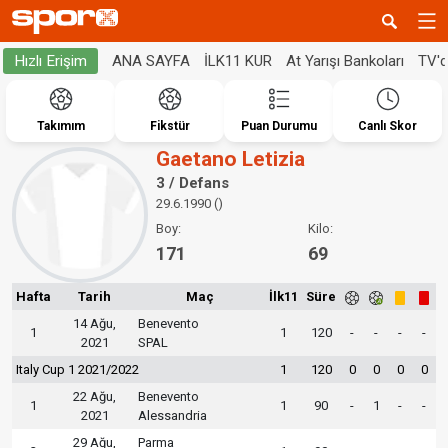
ANA SAYFA
İLK11 KUR
At Yarışı Bankoları
TV'
Hızlı Erişim
Takımım
Fikstür
Puan Durumu
Canlı Skor
Gaetano Letizia
3 / Defans
29.6.1990 ()
Boy:
Kilo:
171
69
Hafta
Tarih
Maç
İlk11
Süre
14 Ağu,
Benevento
1
1
120
-
-
-
-
2021
SPAL
Italy Cup 1 2021/2022
1
120
0
0
0
0
22 Ağu,
Benevento
1
1
90
-
1
-
-
2021
Alessandria
29 Ağu,
Parma