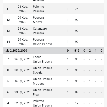
Avellino
01 Kas,
Palermo
11
1
74
-
-
-
-
2025
Pescara
09 Kas,
Pescara
12
1
90
-
-
-
-
2025
Monza
21 Kas,
Catanzaro
13
1
90
-
1
-
-
2025
Pescara
29 Kas,
Pescara
14
1
90
-
-
-
-
2025
Calcio Padova
Italy 2 2025/2026
9
812
0
2
1
0
Lecco
7
26 Eyl, 2023
1
90
-
-
-
-
Union Brescia
Union Brescia
8
30 Eyl, 2023
1
90
-
-
-
-
Spezia
Union Brescia
5
16 Eyl, 2023
1
90
-
1
-
-
Modena
Union Brescia
6
23 Eyl, 2023
1
89
-
-
-
-
Pisa
Palermo
4
02 Eyl, 2023
-
17
-
-
-
-
Union Brescia