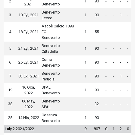
2
1
90
-
-
-
-
2021
Benevento
Benevento
3
10 Eyl, 2021
1
90
-
-
1
-
Lecce
Ascoli Calcio 1898
4
18 Eyl, 2021
FC
1
55
-
-
-
-
Benevento
Benevento
5
21 Eyl, 2021
1
90
-
-
-
-
Cittadella
Como
6
25 Eyl, 2021
1
90
-
-
-
-
Benevento
Benevento
7
03 Eki, 2021
1
90
-
-
1
-
Perugia
16 Oca,
SPAL
19
1
90
-
-
-
-
2022
Benevento
06 May,
Benevento
38
-
32
-
-
-
-
2022
SPAL
Cosenza
28
14 Nis, 2022
1
90
-
-
-
-
Benevento
Italy 2 2021/2022
9
807
0
1
2
0