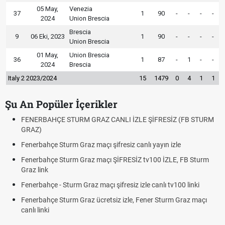
05 May,
Venezia
37
1
90
-
-
-
-
2024
Union Brescia
Brescia
9
06 Eki, 2023
1
90
-
-
-
-
Union Brescia
01 May,
Union Brescia
36
1
87
-
1
-
-
2024
Brescia
Italy 2 2023/2024
15
1479
0
4
1
1
Şu An Popüler İçerikler
CANLI İZLE ŞİFRESİZ (FB STURM
Fındık Fiyatı Açıklandı mı? 2026
Oldu mu?
ifresiz canlı yayın izle
Altın Yükselecek mi, Yükselir mi?
Beklentiler
ı ŞİFRESİZ tv100 İZLE, FB Sturm
12. Yargı Paketi Resmî Gazete
Dakika Gelişmeleri
şifresiz izle canlı tv100 linki
Fenerbahçe - Sturm Graz Maçı
tsiz izle, Fener Sturm Graz maçı
Rövanşı Saat Kaçta, Hangi Ka
Trabzonspor Avrupa Maçı Ne Z