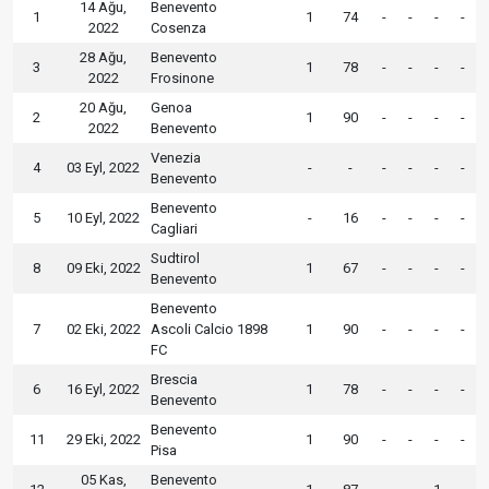
14 Ağu,
Benevento
1
1
74
-
-
-
-
2022
Cosenza
28 Ağu,
Benevento
3
1
78
-
-
-
-
2022
Frosinone
20 Ağu,
Genoa
2
1
90
-
-
-
-
2022
Benevento
Venezia
4
03 Eyl, 2022
-
-
-
-
-
-
Benevento
Benevento
5
10 Eyl, 2022
-
16
-
-
-
-
Cagliari
Sudtirol
8
09 Eki, 2022
1
67
-
-
-
-
Benevento
Benevento
7
02 Eki, 2022
Ascoli Calcio 1898
1
90
-
-
-
-
FC
Brescia
6
16 Eyl, 2022
1
78
-
-
-
-
Benevento
Benevento
11
29 Eki, 2022
1
90
-
-
-
-
Pisa
05 Kas,
Benevento