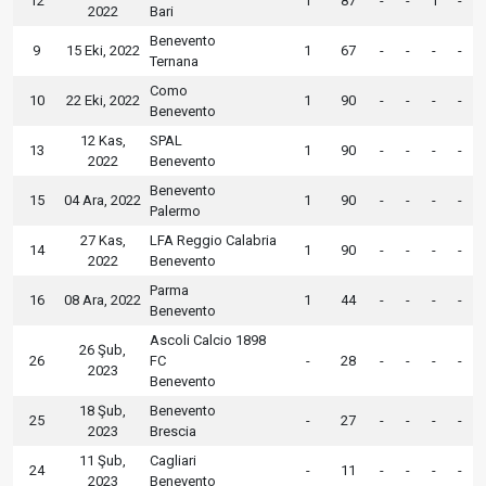
12
1
87
-
-
1
-
2022
Bari
Benevento
9
15 Eki, 2022
1
67
-
-
-
-
Ternana
Como
10
22 Eki, 2022
1
90
-
-
-
-
Benevento
12 Kas,
SPAL
13
1
90
-
-
-
-
2022
Benevento
Benevento
15
04 Ara, 2022
1
90
-
-
-
-
Palermo
27 Kas,
LFA Reggio Calabria
14
1
90
-
-
-
-
2022
Benevento
Parma
16
08 Ara, 2022
1
44
-
-
-
-
Benevento
Ascoli Calcio 1898
26 Şub,
26
FC
-
28
-
-
-
-
2023
Benevento
18 Şub,
Benevento
25
-
27
-
-
-
-
2023
Brescia
11 Şub,
Cagliari
24
-
11
-
-
-
-
2023
Benevento