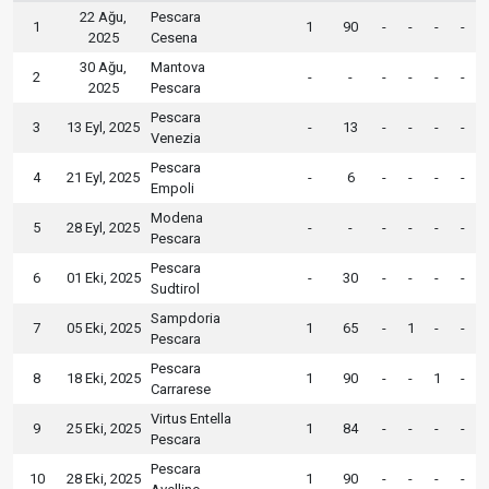
22 Ağu,
Pescara
1
1
90
-
-
-
-
2025
Cesena
30 Ağu,
Mantova
2
-
-
-
-
-
-
2025
Pescara
Pescara
3
13 Eyl, 2025
-
13
-
-
-
-
Venezia
Pescara
4
21 Eyl, 2025
-
6
-
-
-
-
Empoli
Modena
5
28 Eyl, 2025
-
-
-
-
-
-
Pescara
Pescara
6
01 Eki, 2025
-
30
-
-
-
-
Sudtirol
Sampdoria
7
05 Eki, 2025
1
65
-
1
-
-
Pescara
Pescara
8
18 Eki, 2025
1
90
-
-
1
-
Carrarese
Virtus Entella
9
25 Eki, 2025
1
84
-
-
-
-
Pescara
Pescara
10
28 Eki, 2025
1
90
-
-
-
-