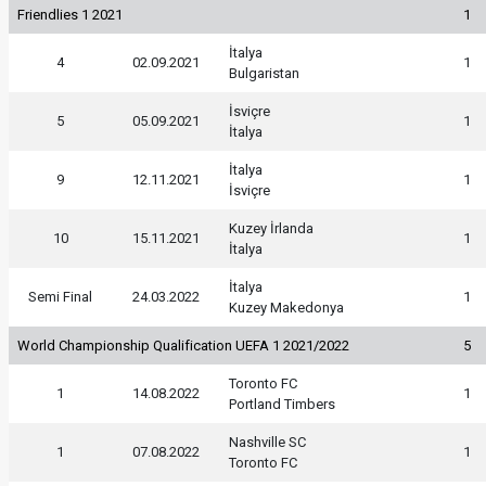
Friendlies 1 2021
1
İtalya
4
02.09.2021
1
Bulgaristan
İsviçre
5
05.09.2021
1
İtalya
İtalya
9
12.11.2021
1
İsviçre
Kuzey İrlanda
10
15.11.2021
1
İtalya
İtalya
Semi Final
24.03.2022
1
Kuzey Makedonya
World Championship Qualification UEFA 1 2021/2022
5
Toronto FC
1
14.08.2022
1
Portland Timbers
Nashville SC
1
07.08.2022
1
Toronto FC