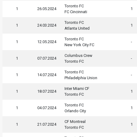
Toronto FC
1
26.05.2024
1
FC Cincinnati
Toronto FC
1
24.03.2024
1
Atlanta United
Toronto FC
1
12.05.2024
-
New York City FC
Columbus Crew
1
07.07.2024
-
Toronto FC
Toronto FC
1
14.07.2024
-
Philadelphia Union
Inter Miami CF
1
18.07.2024
1
Toronto FC
Toronto FC
1
04.07.2024
1
Orlando City
CF Montreal
1
21.07.2024
1
Toronto FC