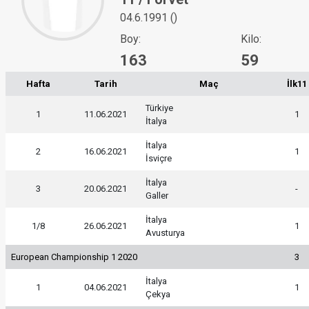
04.6.1991 ()
Boy:
Kilo:
163
59
Hafta
Tarih
Maç
İlk11
Türkiye
1
11.06.2021
1
İtalya
İtalya
2
16.06.2021
1
İsviçre
İtalya
3
20.06.2021
-
Galler
İtalya
1/8
26.06.2021
1
Avusturya
European Championship 1 2020
3
İtalya
1
04.06.2021
1
Çekya