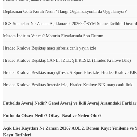
Deplasman Golü Kuralı Nedir? Hangi Organizasyonlarda Uygulanıyor?
DGS Sonuçları Ne Zaman Açıklanacak 2026? ÖSYM Sonuç Tarihini Duyur
Mazota İndirim Var mı? Motorin Fiyatlarında Son Durum
Hradec Kralove Beşiktaş maçı şifresiz canlı yayın izle
Hradec Kralove Beşiktaş CANLI İZLE ŞİFRESİZ (Hradec Kralove BJK)
Hradec Kralove Beşiktaş maçı şifresiz S Sport Plus izle, Hradec Kralove BJK
Hradec Kralove Beşiktaş ücretsiz izle, Hradec Kralove BJK maçı canlı linki
Futbolda Averaj Nedir? Genel Averaj ve İkili Averaj Arasındaki Farklar
Futbolda Ofsayt Nedir? Ofsayt Nasıl ve Neden Olur?
Açık Lise Kayıtları Ne Zaman 2026? AÖL 2. Dönem Kayıt Yenileme ve Y
Kayıt Tarihleri