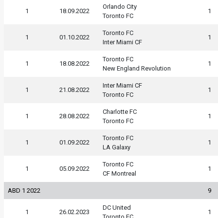
Orlando City
1
18.09.2022
1
Toronto FC
Toronto FC
1
01.10.2022
1
Inter Miami CF
Toronto FC
1
18.08.2022
1
New England Revolution
Inter Miami CF
1
21.08.2022
1
Toronto FC
Charlotte FC
1
28.08.2022
1
Toronto FC
Toronto FC
1
01.09.2022
1
LA Galaxy
Toronto FC
1
05.09.2022
1
CF Montreal
ABD 1 2022
9
DC United
1
26.02.2023
1
Toronto FC