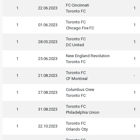
FC Cincinnati
1
22.06.2023
1
Toronto FC
Toronto FC
1
01.06.2023
1
Chicago Fire FC
Toronto FC
1
28.05.2023
1
DC United
New England Revolution
1
25.06.2023
1
Toronto FC
Toronto FC
1
21.08.2023
-
CF Montreal
Columbus Crew
1
27.08.2023
1
Toronto FC
Toronto FC
1
31.08.2023
1
Philadelphia Union
Toronto FC
1
22.10.2023
1
Orlando City