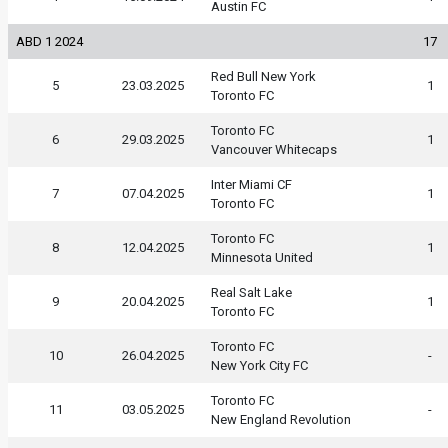
Austin FC
ABD 1 2024
17
Red Bull New York
5
23.03.2025
1
Toronto FC
Toronto FC
6
29.03.2025
1
Vancouver Whitecaps
Inter Miami CF
7
07.04.2025
1
Toronto FC
Toronto FC
8
12.04.2025
1
Minnesota United
Real Salt Lake
9
20.04.2025
1
Toronto FC
Toronto FC
10
26.04.2025
-
New York City FC
Toronto FC
11
03.05.2025
-
New England Revolution