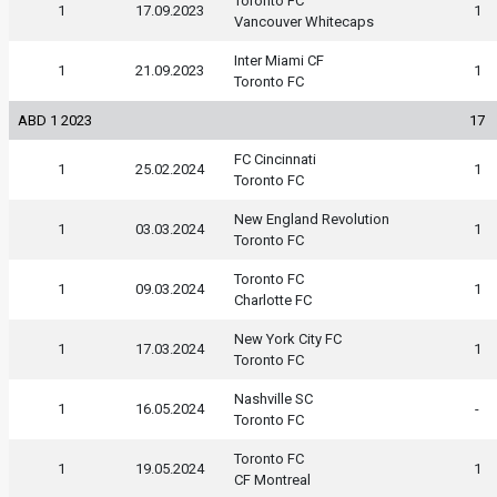
Toronto FC
1
17.09.2023
1
Vancouver Whitecaps
Inter Miami CF
1
21.09.2023
1
Toronto FC
ABD 1 2023
17
FC Cincinnati
1
25.02.2024
1
Toronto FC
New England Revolution
1
03.03.2024
1
Toronto FC
Toronto FC
1
09.03.2024
1
Charlotte FC
New York City FC
1
17.03.2024
1
Toronto FC
Nashville SC
1
16.05.2024
-
Toronto FC
Toronto FC
1
19.05.2024
1
CF Montreal