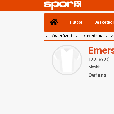
Futbol
Basketbol
GÜNÜN ÖZETİ
İLK 11'İNİ KUR
V
(YENİ) OYUNLAR
CANLI ANLATIM
Emer
18.8.1998 ()
Mevki:
Defans