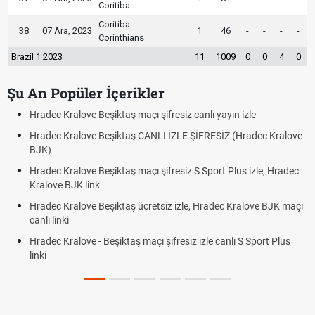
Coritiba
Coritiba
38
07 Ara, 2023
1
46
-
-
-
-
Corinthians
Brazil 1 2023
11
1009
0
0
4
0
Şu An Popüler İçerikler
Hradec Kralove Beşiktaş maçı şifresiz canlı yayın izle
Hradec Kralove Beşiktaş CANLI İZLE ŞİFRESİZ (Hradec Kralove
BJK)
Hradec Kralove Beşiktaş maçı şifresiz S Sport Plus izle, Hradec
Kralove BJK link
Hradec Kralove Beşiktaş ücretsiz izle, Hradec Kralove BJK maçı
canlı linki
Hradec Kralove - Beşiktaş maçı şifresiz izle canlı S Sport Plus
linki