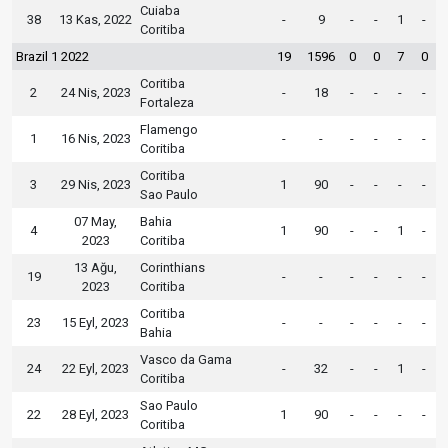
Cuiaba
38
13 Kas, 2022
-
9
-
-
1
-
Coritiba
Brazil 1 2022
19
1596
0
0
7
0
Coritiba
2
24 Nis, 2023
-
18
-
-
-
-
Fortaleza
Flamengo
1
16 Nis, 2023
-
-
-
-
-
-
Coritiba
Coritiba
3
29 Nis, 2023
1
90
-
-
-
-
Sao Paulo
07 May,
Bahia
4
1
90
-
-
1
-
2023
Coritiba
13 Ağu,
Corinthians
19
-
-
-
-
-
-
2023
Coritiba
Coritiba
23
15 Eyl, 2023
-
-
-
-
-
-
Bahia
Vasco da Gama
24
22 Eyl, 2023
-
32
-
-
1
-
Coritiba
Sao Paulo
22
28 Eyl, 2023
1
90
-
-
-
-
Coritiba