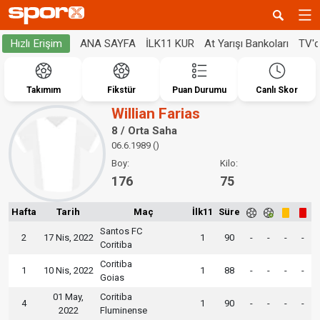
ANA SAYFA
İLK11 KUR
At Yarışı Bankoları
TV'
Hızlı Erişim
Takımım
Fikstür
Puan Durumu
Canlı Skor
Willian Farias
8 / Orta Saha
06.6.1989 ()
Boy:
Kilo:
176
75
Hafta
Tarih
Maç
İlk11
Süre
Santos FC
2
17 Nis, 2022
1
90
-
-
-
-
Coritiba
Coritiba
1
10 Nis, 2022
1
88
-
-
-
-
Goias
01 May,
Coritiba
4
1
90
-
-
-
-
2022
Fluminense