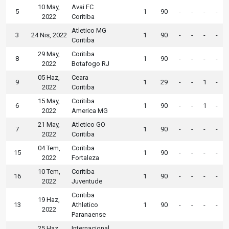
10 May,
Avai FC
5
1
90
-
-
-
-
2022
Coritiba
Atletico MG
3
24 Nis, 2022
1
90
-
-
-
-
Coritiba
29 May,
Coritiba
8
1
90
-
-
-
-
2022
Botafogo RJ
05 Haz,
Ceara
9
1
29
-
-
1
-
2022
Coritiba
15 May,
Coritiba
6
1
90
-
-
1
-
2022
America MG
21 May,
Atletico GO
7
1
90
-
-
-
-
2022
Coritiba
04 Tem,
Coritiba
15
1
90
-
-
-
-
2022
Fortaleza
10 Tem,
Coritiba
16
1
90
-
-
-
-
2022
Juventude
Coritiba
19 Haz,
13
Athletico
1
90
-
-
-
-
2022
Paranaense
25 Haz,
Internacional