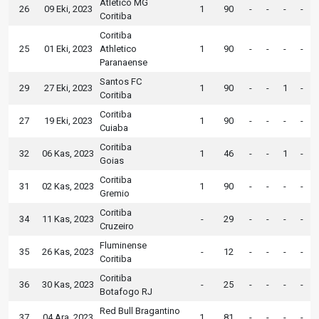
Atletico MG
26
09 Eki, 2023
1
90
-
-
-
-
Coritiba
Coritiba
25
01 Eki, 2023
Athletico
1
90
-
-
-
-
Paranaense
Santos FC
29
27 Eki, 2023
1
90
-
-
1
-
Coritiba
Coritiba
27
19 Eki, 2023
1
90
-
-
-
-
Cuiaba
Coritiba
32
06 Kas, 2023
1
46
-
-
1
-
Goias
Coritiba
31
02 Kas, 2023
1
90
-
-
-
-
Gremio
Coritiba
34
11 Kas, 2023
-
29
-
-
-
-
Cruzeiro
Fluminense
35
26 Kas, 2023
-
12
-
-
-
-
Coritiba
Coritiba
36
30 Kas, 2023
-
25
-
-
-
-
Botafogo RJ
Red Bull Bragantino
37
04 Ara, 2023
1
81
-
-
-
-