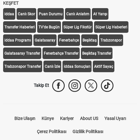
KEŞFET
iddaa
Canlı Skor
Puan Durumu
Canlı Anlatım
At Yarışı
Transfer Haberleri
TV'de Bugün
Süper Lig Fikstür
Süper Lig Haberleri
iddaa Programı
Galatasaray
Fenerbahçe
Beşiktaş
Trabzonspor
Galatasaray Transfer
Fenerbahçe Transfer
Beşiktaş Transfer
Trabzonspor Transfer
Canlı İzle
iddaa Sonuçları
Aktif Sayaç
Takip Et
Bize Ulaşın
Künye
Kariyer
About US
Yasal Uyarı
Çerez Politikası
Gizlilik Politikası