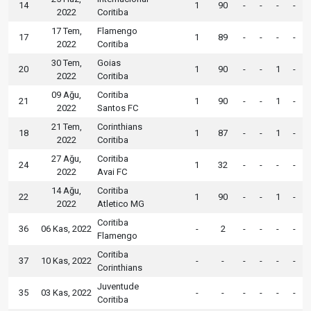
14
1
90
-
-
-
-
2022
Coritiba
17 Tem,
Flamengo
17
1
89
-
-
-
-
2022
Coritiba
30 Tem,
Goias
20
1
90
-
-
1
-
2022
Coritiba
09 Ağu,
Coritiba
21
1
90
-
-
1
-
2022
Santos FC
21 Tem,
Corinthians
18
1
87
-
-
1
-
2022
Coritiba
27 Ağu,
Coritiba
24
1
32
-
-
-
-
2022
Avai FC
14 Ağu,
Coritiba
22
1
90
-
-
1
-
2022
Atletico MG
Coritiba
36
06 Kas, 2022
-
2
-
-
-
-
Flamengo
Coritiba
37
10 Kas, 2022
-
-
-
-
-
-
Corinthians
Juventude
35
03 Kas, 2022
-
-
-
-
-
-
Coritiba