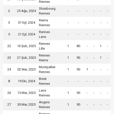
Rennes
Strasbourg
2
25 Ağu, 2024
-
-
-
-
-
-
Rennes
Reims
3
01 Eyl, 2024
-
-
-
-
-
-
Rennes
Rennes
5
21 Eyl, 2024
-
-
-
-
-
-
Lens
Rennes
22
16 Şub, 2025
1
80
-
-
1
-
Lille
Rennes
23
21 Şub, 2025
1
90
-
-
1
-
Reims
Montpellier
24
02 Mar, 2025
1
90
1
-
-
-
Rennes
Brest
8
19 Eki, 2024
-
-
-
-
-
-
Rennes
Lens
26
15 Mar, 2025
1
90
-
-
-
-
Rennes
Angers
27
30 Mar, 2025
1
90
-
-
-
-
Rennes
Rennes