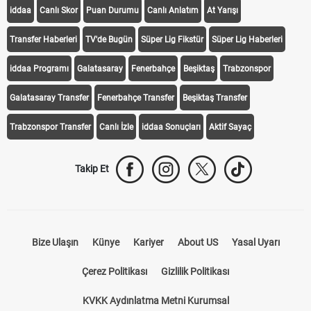
iddaa
Canlı Skor
Puan Durumu
Canlı Anlatım
At Yarışı
Transfer Haberleri
TV'de Bugün
Süper Lig Fikstür
Süper Lig Haberleri
iddaa Programı
Galatasaray
Fenerbahçe
Beşiktaş
Trabzonspor
Galatasaray Transfer
Fenerbahçe Transfer
Beşiktaş Transfer
Trabzonspor Transfer
Canlı İzle
iddaa Sonuçları
Aktif Sayaç
Takip Et
Bize Ulaşın
Künye
Kariyer
About US
Yasal Uyarı
Çerez Politikası
Gizlilik Politikası
KVKK Aydınlatma Metni Kurumsal