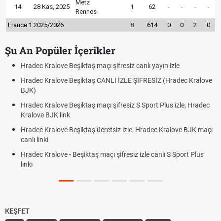
Metz
14
28 Kas, 2025
1
62
-
-
-
-
Rennes
France 1 2025/2026
8
614
0
0
2
0
Şu An Popüler İçerikler
Hradec Kralove Beşiktaş maçı şifresiz canlı yayın izle
Hradec Kralove Beşiktaş CANLI İZLE ŞİFRESİZ (Hradec Kralove
BJK)
Hradec Kralove Beşiktaş maçı şifresiz S Sport Plus izle, Hradec
Kralove BJK link
Hradec Kralove Beşiktaş ücretsiz izle, Hradec Kralove BJK maçı
canlı linki
Hradec Kralove - Beşiktaş maçı şifresiz izle canlı S Sport Plus
linki
KEŞFET