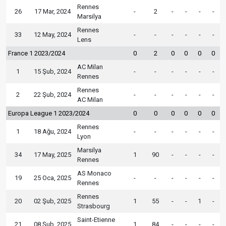
Rennes
26
17 Mar, 2024
-
2
-
-
-
-
Marsilya
Rennes
33
12 May, 2024
-
-
-
-
-
-
Lens
France 1 2023/2024
0
2
0
0
0
0
AC Milan
1
15 Şub, 2024
-
-
-
-
-
-
Rennes
Rennes
2
22 Şub, 2024
-
-
-
-
-
-
AC Milan
Europa League 1 2023/2024
0
0
0
0
0
0
Rennes
1
18 Ağu, 2024
-
-
-
-
-
-
Lyon
Marsilya
34
17 May, 2025
1
90
-
-
-
-
Rennes
AS Monaco
19
25 Oca, 2025
-
-
-
-
-
-
Rennes
Rennes
20
02 Şub, 2025
1
55
-
-
1
-
Strasbourg
Saint-Etienne
21
08 Şub, 2025
1
84
-
-
-
-