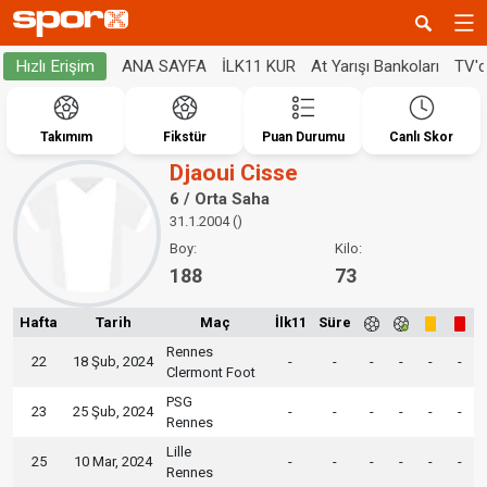
ANA SAYFA
İLK11 KUR
At Yarışı Bankoları
TV'
Hızlı Erişim
Takımım
Fikstür
Puan Durumu
Canlı Skor
Djaoui Cisse
6 / Orta Saha
31.1.2004 ()
Boy:
Kilo:
188
73
Hafta
Tarih
Maç
İlk11
Süre
Rennes
22
18 Şub, 2024
-
-
-
-
-
-
Clermont Foot
PSG
23
25 Şub, 2024
-
-
-
-
-
-
Rennes
Lille
25
10 Mar, 2024
-
-
-
-
-
-
Rennes