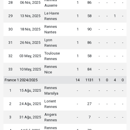
28
06 Nis, 2025
1
86
-
-
-
-
Auxerre
Le Havre
29
13 Nis, 2025
1
58
-
-
1
-
Rennes
Rennes
30
18 Nis, 2025
1
90
-
-
-
-
Nantes
Lyon
31
26 Nis, 2025
1
86
-
-
-
-
Rennes
Toulouse
32
03 May, 2025
1
58
-
-
-
-
Rennes
Rennes
33
10 May, 2025
1
84
-
-
-
-
Nice
France 1 2024/2025
14
1131
1
0
4
0
Rennes
1
15 Ağu, 2025
-
-
-
-
-
-
Marsilya
Lorient
2
24 Ağu, 2025
-
27
-
-
-
-
Rennes
Angers
3
31 Ağu, 2025
-
7
-
-
-
-
Rennes
Rennes