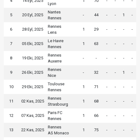
4
14 Eyl, 2025
1
70
-
-
-
-
Lyon
Nantes
5
20 Eyl, 2025
-
44
-
-
1
-
Rennes
Rennes
6
28 Eyl, 2025
1
29
-
-
-
-
Lens
Le Havre
7
05 Eki, 2025
1
63
-
-
-
-
Rennes
Rennes
8
19 Eki, 2025
-
-
-
-
-
-
Auxerre
Rennes
9
26 Eki, 2025
-
32
-
-
1
-
Nice
Toulouse
10
29 Eki, 2025
1
71
-
-
-
-
Rennes
Rennes
11
02 Kas, 2025
1
68
-
-
-
-
Strasbourg
Paris FC
12
07 Kas, 2025
1
66
-
-
-
-
Rennes
Rennes
13
22 Kas, 2025
1
75
-
-
-
-
AS Monaco