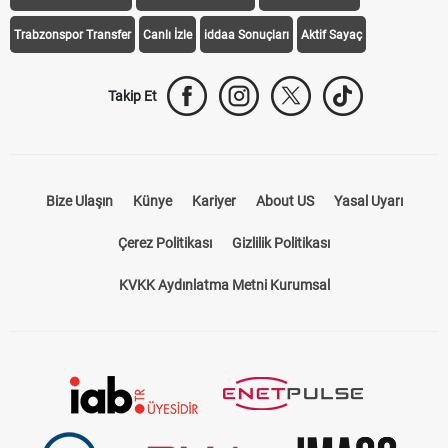
Trabzonspor Transfer
Canlı İzle
iddaa Sonuçları
Aktif Sayaç
Takip Et
Bize Ulaşın
Künye
Kariyer
About US
Yasal Uyarı
Çerez Politikası
Gizlilik Politikası
KVKK Aydınlatma Metni Kurumsal