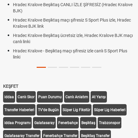
Hradec Kralove Beşiktaş CANLI İZLE ŞİFRESİZ (Hradec Kralove
BJK)
Hradec Kralove Beşiktaş maçı şifresiz S Sport Plus izle, Hradec
Kralove BJK link
Hradec Kralove Beşiktaş ücretsiz izle, Hradec Kralove BJK maçı
canlı linki
Hradec Kralove - Beşiktaş maçı şifresiz izle canlı S Sport Plus
linki
KEŞFET
iddaa
Canlı Skor
Puan Durumu
Canlı Anlatım
At Yarışı
Transfer Haberleri
TV'de Bugün
Süper Lig Fikstür
Süper Lig Haberleri
iddaa Programı
Galatasaray
Fenerbahçe
Beşiktaş
Trabzonspor
Galatasaray Transfer
Fenerbahçe Transfer
Beşiktaş Transfer