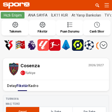
ANA SAYFA
İLK11 KUR
At Yarışı Bankoları
TV'
Hızlı Erişim
Takımım
Fikstür
Puan Durumu
Canlı Skor
Cosenza
2026/2027
Türkiye
Detay
Fikstür
Kadro
TURNUVA
MAÇ TÜRÜ
Genel
İç Saha
Dış Saha