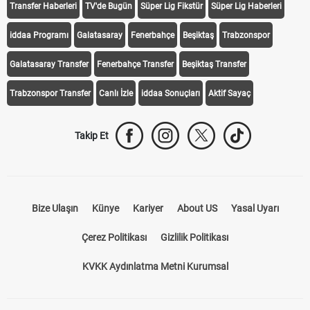
Transfer Haberleri
TV'de Bugün
Süper Lig Fikstür
Süper Lig Haberleri
iddaa Programı
Galatasaray
Fenerbahçe
Beşiktaş
Trabzonspor
Galatasaray Transfer
Fenerbahçe Transfer
Beşiktaş Transfer
Trabzonspor Transfer
Canlı İzle
iddaa Sonuçları
Aktif Sayaç
Takip Et
Bize Ulaşın
Künye
Kariyer
About US
Yasal Uyarı
Çerez Politikası
Gizlilik Politikası
KVKK Aydınlatma Metni Kurumsal