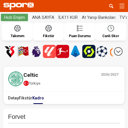
ANA SAYFA
İLK11 KUR
At Yarışı Bankoları
TV'
Hızlı Erişim
Takımım
Fikstür
Puan Durumu
Canlı Skor
Celtic
2026/2027
Türkiye
Detay
Fikstür
Kadro
Forvet