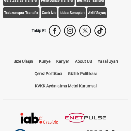
Galatasaray Transfer
Fenerbahçe Transfer
Beşiktaş Transfer
Trabzonspor Transfer
Canlı İzle
iddaa Sonuçları
Aktif Sayaç
Takip Et
Bize Ulaşın
Künye
Kariyer
About US
Yasal Uyarı
Çerez Politikası
Gizlilik Politikası
KVKK Aydınlatma Metni Kurumsal