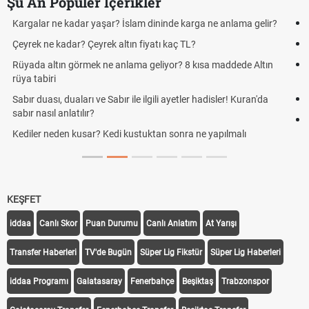
Şu An Popüler İçerikler
Futbolda ofsayt nedir? Ofsayt nasıl anlatılır?
Kravat nasıl bağlanır? En kolay kravat bağlama yöntemi
Cemre düştü mü? Kış cemresi ne zaman düşer? Cemre düştü ne
demek
Rüyada kedi görmek en anlama geliyor? Kedi rüya tabiri
Evde çilek reçeli nasıl yapılır? Kimsenin bilmediği farklı çilek reçeli
tarifi
KEŞFET
iddaa
Canlı Skor
Puan Durumu
Canlı Anlatım
At Yarışı
Transfer Haberleri
TV'de Bugün
Süper Lig Fikstür
Süper Lig Haberleri
iddaa Programı
Galatasaray
Fenerbahçe
Beşiktaş
Trabzonspor