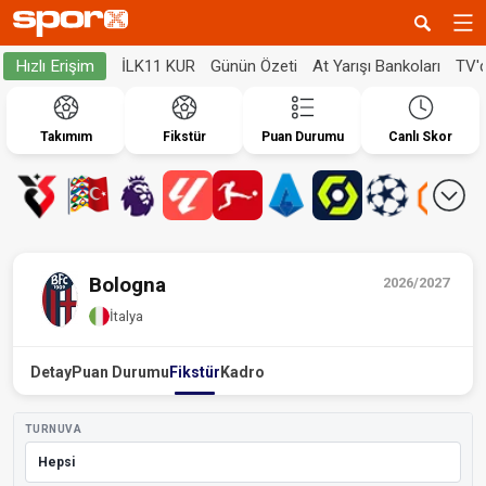
İLK11 KUR
Günün Özeti
At Yarışı Bankoları
TV'
Hızlı Erişim
Takımım
Fikstür
Puan Durumu
Canlı Skor
Bologna
2026/2027
İtalya
Detay
Puan Durumu
Fikstür
Kadro
TURNUVA