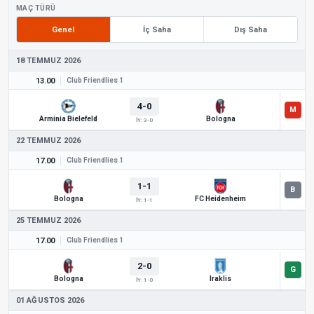
MAÇ TÜRÜ
Genel
İç Saha
Dış Saha
18 TEMMUZ 2026
13.00
Club Friendlies 1
4-0
Arminia Bielefeld
Bologna
İY: 3-0
22 TEMMUZ 2026
17.00
Club Friendlies 1
1-1
Bologna
FC Heidenheim
İY: 1-1
25 TEMMUZ 2026
17.00
Club Friendlies 1
2-0
Bologna
Iraklis
İY: 1-0
01 AĞUSTOS 2026