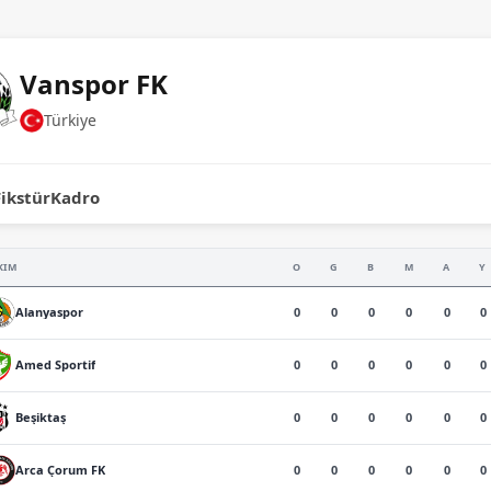
Vanspor FK
Türkiye
Fikstür
Kadro
KIM
O
G
B
M
A
Y
0
0
0
0
0
0
Alanyaspor
0
0
0
0
0
0
Amed Sportif
0
0
0
0
0
0
Beşiktaş
0
0
0
0
0
0
Arca Çorum FK