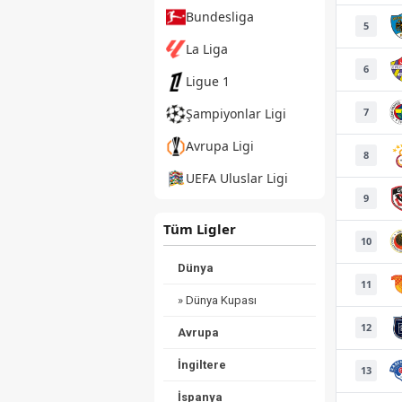
Bundesliga
5
La Liga
6
Ligue 1
7
Şampiyonlar Ligi
Avrupa Ligi
8
UEFA Uluslar Ligi
9
Tüm Ligler
10
Dünya
11
» Dünya Kupası
12
Avrupa
İngiltere
13
İspanya