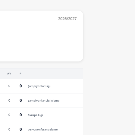
2026/2027
AV
P
0
0
Şampiyonlar Ligi
0
0
Şampiyonlar Ligi Eleme
0
0
Avrupa Ligi
0
0
UEFA Konferans Eleme