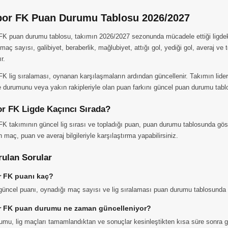
or FK Puan Durumu Tablosu 2026/2027
FK puan durumu tablosu, takımın 2026/2027 sezonunda mücadele ettiği ligdeki
maç sayısı, galibiyet, beraberlik, mağlubiyet, attığı gol, yediği gol, averaj ve 
r.
K lig sıralaması, oynanan karşılaşmaların ardından güncellenir. Takımın liderl
durumunu veya yakın rakipleriyle olan puan farkını güncel puan durumu tablo
r FK Ligde Kaçıncı Sırada?
K takımının güncel lig sırası ve topladığı puan, puan durumu tablosunda göst
n maç, puan ve averaj bilgileriyle karşılaştırma yapabilirsiniz.
rulan Sorular
 FK puanı kaç?
üncel puanı, oynadığı maç sayısı ve lig sıralaması puan durumu tablosunda 
 FK puan durumu ne zaman güncelleniyor?
mu, lig maçları tamamlandıktan ve sonuçlar kesinleştikten kısa süre sonra g