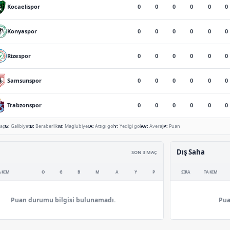
0
0
0
0
0
0
Kocaelispor
0
0
0
0
0
0
Konyaspor
0
0
0
0
0
0
Rizespor
0
0
0
0
0
0
Samsunspor
0
0
0
0
0
0
Trabzonspor
aç
G:
Galibiyet
B:
Beraberlik
M:
Mağlubiyet
A:
Attığı gol
Y:
Yediği gol
AV:
Averaj
P:
Puan
Dış Saha
SON 3 MAÇ
AKIM
O
G
B
M
A
Y
P
SIRA
TAKIM
Puan durumu bilgisi bulunamadı.
Pua