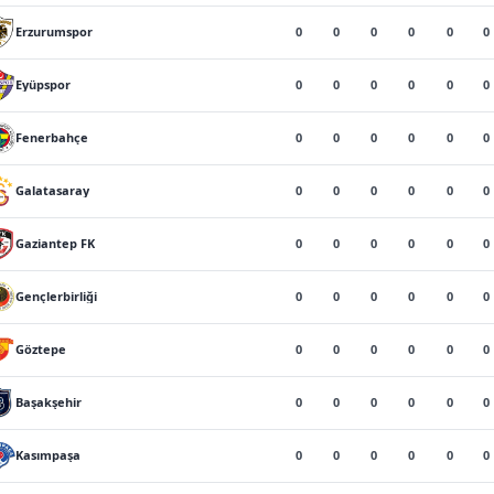
0
0
0
0
0
0
Erzurumspor
0
0
0
0
0
0
Eyüpspor
0
0
0
0
0
0
Fenerbahçe
0
0
0
0
0
0
Galatasaray
0
0
0
0
0
0
Gaziantep FK
0
0
0
0
0
0
Gençlerbirliği
0
0
0
0
0
0
Göztepe
0
0
0
0
0
0
Başakşehir
0
0
0
0
0
0
Kasımpaşa