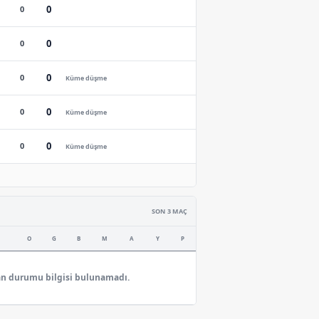
0
0
0
0
0
0
Küme düşme
0
0
Küme düşme
0
0
Küme düşme
SON 3 MAÇ
O
G
B
M
A
Y
P
n durumu bilgisi bulunamadı.