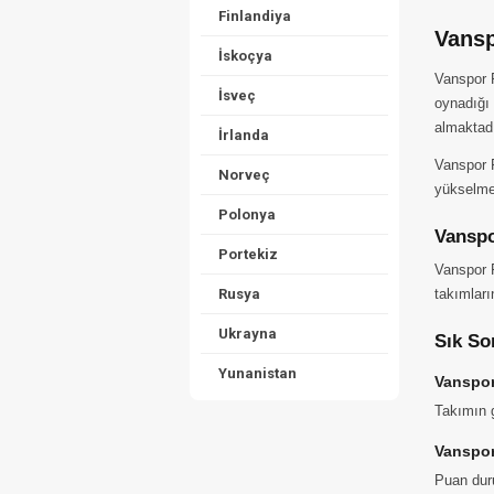
Finlandiya
Vansp
İskoçya
Vanspor 
İsveç
oynadığı 
almaktadı
İrlanda
Vanspor F
Norveç
yükselme 
Polonya
Vanspo
Portekiz
Vanspor F
Rusya
takımları
Ukrayna
Sık So
Yunanistan
Vanspor
Takımın g
Vanspor
Puan duru