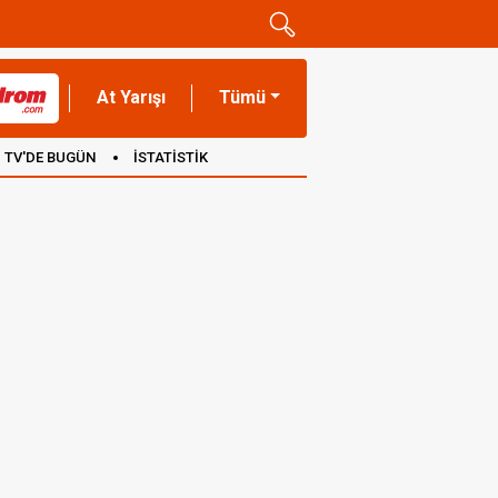
At Yarışı
Tümü
TV'DE BUGÜN
İSTATİSTİK