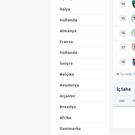
14
İtalya
15
Hollanda
Almanya
16
Fransa
17
Hollanda
18
İsviçre
Belçika
O:
Oynadığı m
Avusturya
İç Saha
Arjantin
SIRA
T
Brezilya
Afrika
Danimarka