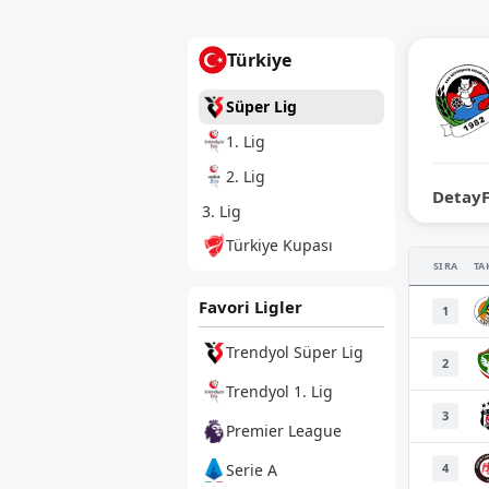
Türkiye
Süper Lig
1. Lig
2. Lig
Detay
3. Lig
Türkiye Kupası
SIRA
TA
Favori Ligler
1
Trendyol Süper Lig
2
Trendyol 1. Lig
3
Premier League
4
Serie A