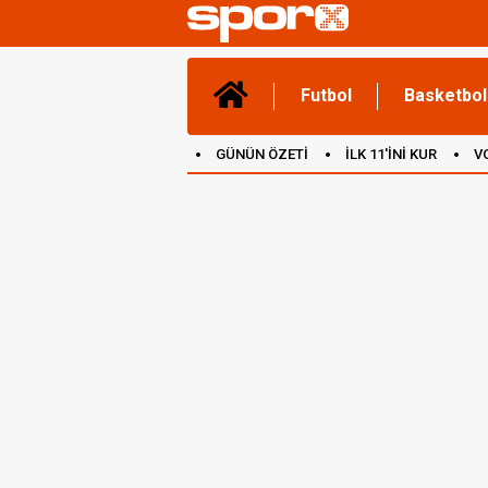
Futbol
Basketbol
GÜNÜN ÖZETİ
İLK 11'İNİ KUR
V
(YENİ) OYUNLAR
CANLI ANLATIM