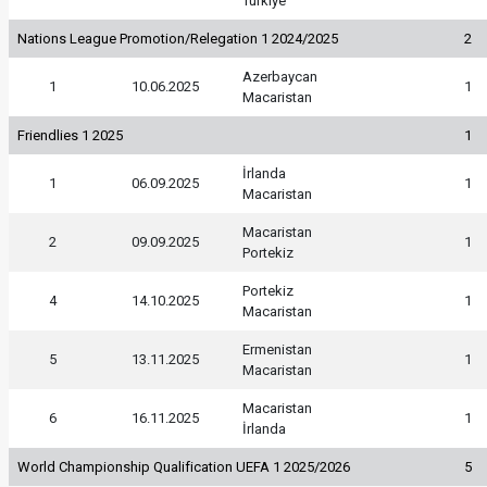
Türkiye
Nations League Promotion/Relegation 1 2024/2025
2
Azerbaycan
1
10.06.2025
1
Macaristan
Friendlies 1 2025
1
İrlanda
1
06.09.2025
1
Macaristan
Macaristan
2
09.09.2025
1
Portekiz
Portekiz
4
14.10.2025
1
Macaristan
Ermenistan
5
13.11.2025
1
Macaristan
Macaristan
6
16.11.2025
1
İrlanda
World Championship Qualification UEFA 1 2025/2026
5