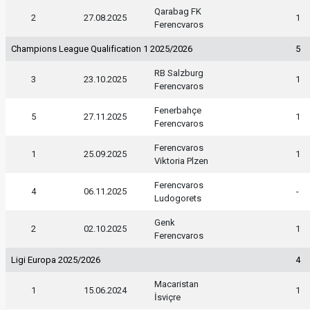
Qarabag FK
2
27.08.2025
1
Ferencvaros
Champions League Qualification 1 2025/2026
5
RB Salzburg
3
23.10.2025
1
Ferencvaros
Fenerbahçe
5
27.11.2025
1
Ferencvaros
Ferencvaros
1
25.09.2025
1
Viktoria Plzen
Ferencvaros
4
06.11.2025
-
Ludogorets
Genk
2
02.10.2025
1
Ferencvaros
Ligi Europa 2025/2026
4
Macaristan
1
15.06.2024
1
İsviçre