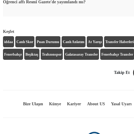
Öğrenci affı Resmî Gazete'de yayımlandı mı?
Keşfet
iddaa
Canlı Skor
Puan Durumu
Canlı Anlatım
At Yarışı
Transfer Haberleri
Fenerbahçe
Beşiktaş
Trabzonspor
Galatasaray Transfer
Fenerbahçe Transfer
Takip Et
Bize Ulaşın
Künye
Kariyer
About US
Yasal Uyarı