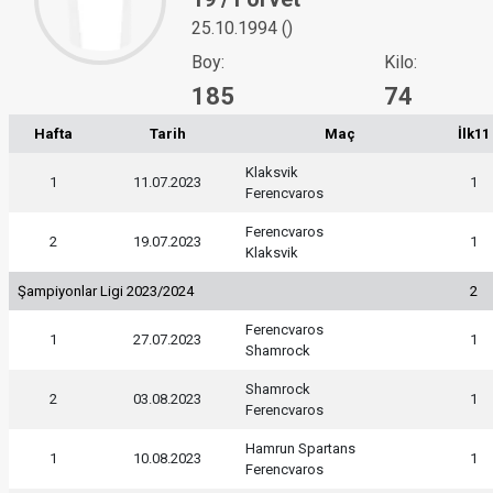
25.10.1994 ()
Boy:
Kilo:
185
74
Hafta
Tarih
Maç
İlk11
Klaksvik
1
11.07.2023
1
Ferencvaros
Ferencvaros
2
19.07.2023
1
Klaksvik
Şampiyonlar Ligi 2023/2024
2
Ferencvaros
1
27.07.2023
1
Shamrock
Shamrock
2
03.08.2023
1
Ferencvaros
Hamrun Spartans
1
10.08.2023
1
Ferencvaros