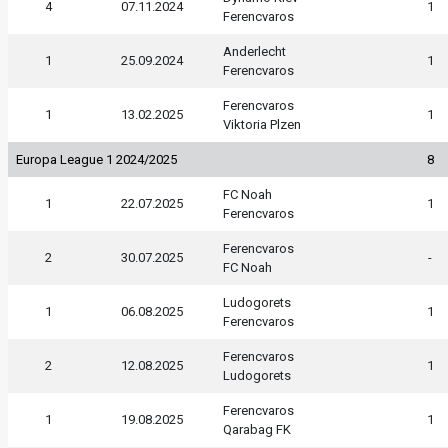
4
07.11.2024
1
Ferencvaros
Anderlecht
1
25.09.2024
1
Ferencvaros
Ferencvaros
1
13.02.2025
1
Viktoria Plzen
Europa League 1 2024/2025
8
FC Noah
1
22.07.2025
1
Ferencvaros
Ferencvaros
2
30.07.2025
-
FC Noah
Ludogorets
1
06.08.2025
1
Ferencvaros
Ferencvaros
2
12.08.2025
1
Ludogorets
Ferencvaros
1
19.08.2025
1
Qarabag FK