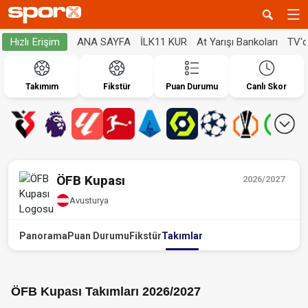
ANA SAYFA
İLK11 KUR
At Yarışı Bankoları
TV'
Hızlı Erişim
Takımım
Fikstür
Puan Durumu
Canlı Skor
ÖFB Kupası
2026/2027
Avusturya
Panorama
Puan Durumu
Fikstür
Takımlar
ÖFB Kupası Takımları 2026/2027