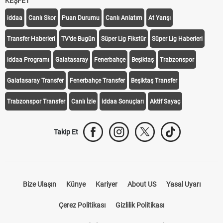
KEŞFET
iddaa
Canlı Skor
Puan Durumu
Canlı Anlatım
At Yarışı
Transfer Haberleri
TV'de Bugün
Süper Lig Fikstür
Süper Lig Haberleri
iddaa Programı
Galatasaray
Fenerbahçe
Beşiktaş
Trabzonspor
Galatasaray Transfer
Fenerbahçe Transfer
Beşiktaş Transfer
Trabzonspor Transfer
Canlı İzle
iddaa Sonuçları
Aktif Sayaç
Takip Et
Bize Ulaşın
Künye
Kariyer
About US
Yasal Uyarı
Çerez Politikası
Gizlilik Politikası