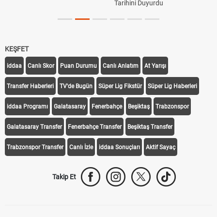
Tarihini Duyurdu
KEŞFET
iddaa
Canlı Skor
Puan Durumu
Canlı Anlatım
At Yarışı
Transfer Haberleri
TV'de Bugün
Süper Lig Fikstür
Süper Lig Haberleri
iddaa Programı
Galatasaray
Fenerbahçe
Beşiktaş
Trabzonspor
Galatasaray Transfer
Fenerbahçe Transfer
Beşiktaş Transfer
Trabzonspor Transfer
Canlı İzle
iddaa Sonuçları
Aktif Sayaç
Takip Et