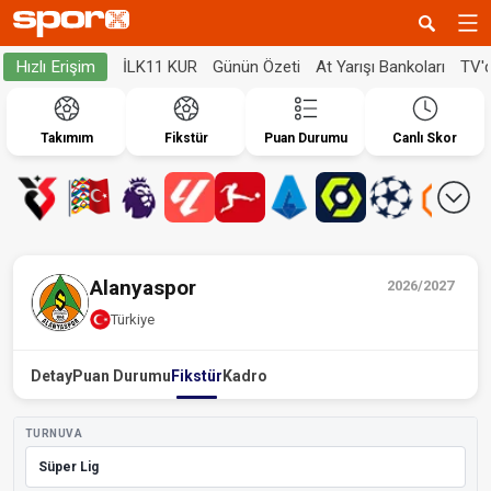
İLK11 KUR
Günün Özeti
At Yarışı Bankoları
TV'
Hızlı Erişim
Takımım
Fikstür
Puan Durumu
Canlı Skor
Alanyaspor
2026/2027
Türkiye
Detay
Puan Durumu
Fikstür
Kadro
TURNUVA