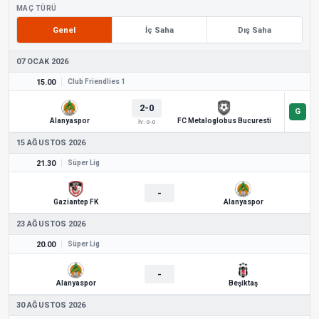
MAÇ TÜRÜ
Genel
İç Saha
Dış Saha
07 OCAK 2026
15.00
Club Friendlies 1
2-0
Alanyaspor
FC Metaloglobus Bucuresti
İY: 0-0
15 AĞUSTOS 2026
21.30
Süper Lig
-
Gaziantep FK
Alanyaspor
23 AĞUSTOS 2026
20.00
Süper Lig
-
Alanyaspor
Beşiktaş
30 AĞUSTOS 2026