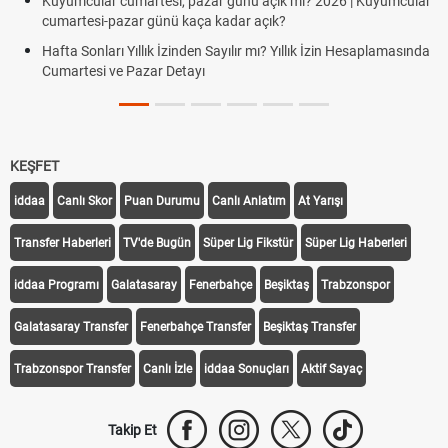
Kuyumcular cumartesi, pazar günü açık mı? 2026 | Kuyumcular
cumartesi-pazar günü kaça kadar açık?
Hafta Sonları Yıllık İzinden Sayılır mı? Yıllık İzin Hesaplamasında
Cumartesi ve Pazar Detayı
KEŞFET
iddaa
Canlı Skor
Puan Durumu
Canlı Anlatım
At Yarışı
Transfer Haberleri
TV'de Bugün
Süper Lig Fikstür
Süper Lig Haberleri
iddaa Programı
Galatasaray
Fenerbahçe
Beşiktaş
Trabzonspor
Galatasaray Transfer
Fenerbahçe Transfer
Beşiktaş Transfer
Trabzonspor Transfer
Canlı İzle
iddaa Sonuçları
Aktif Sayaç
Takip Et