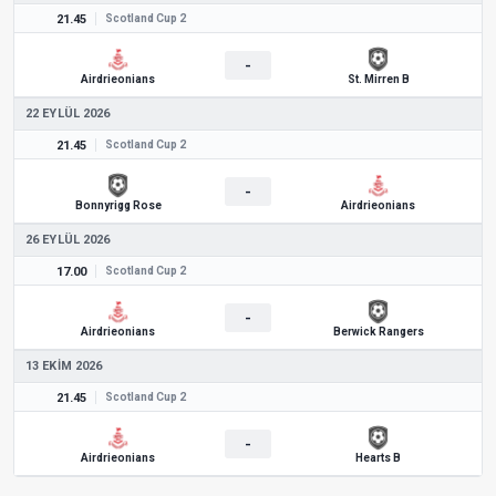
21.45
Scotland Cup 2
-
Airdrieonians
St. Mirren B
22 EYLÜL 2026
21.45
Scotland Cup 2
-
Bonnyrigg Rose
Airdrieonians
26 EYLÜL 2026
17.00
Scotland Cup 2
-
Airdrieonians
Berwick Rangers
13 EKIM 2026
21.45
Scotland Cup 2
-
Airdrieonians
Hearts B