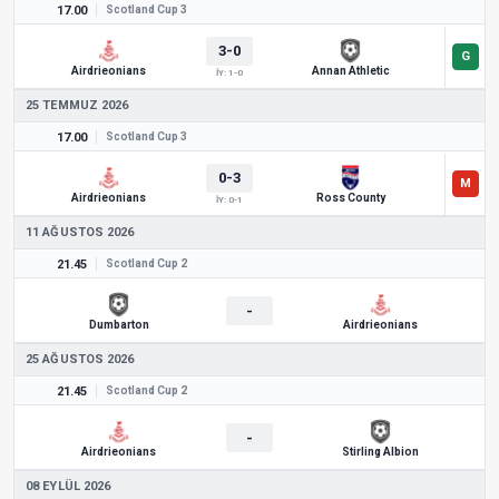
17.00
Scotland Cup 3
3-0
Airdrieonians
Annan Athletic
İY: 1-0
25 TEMMUZ 2026
17.00
Scotland Cup 3
0-3
Airdrieonians
Ross County
İY: 0-1
11 AĞUSTOS 2026
21.45
Scotland Cup 2
-
Dumbarton
Airdrieonians
25 AĞUSTOS 2026
21.45
Scotland Cup 2
-
Airdrieonians
Stirling Albion
08 EYLÜL 2026