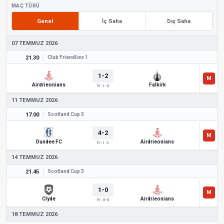
MAÇ TÜRÜ
Genel
İç Saha
Dış Saha
07 TEMMUZ 2026
21.30
Club Friendlies 1
1-2
Airdrieonians
Falkirk
İY: 1-0
11 TEMMUZ 2026
17.00
Scotland Cup 3
4-2
Dundee FC
Airdrieonians
İY: 1-2
14 TEMMUZ 2026
21.45
Scotland Cup 3
1-0
Clyde
Airdrieonians
İY: 0-0
18 TEMMUZ 2026