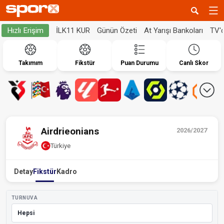
İLK11 KUR
Günün Özeti
At Yarışı Bankoları
TV'
Hızlı Erişim
Takımım
Fikstür
Puan Durumu
Canlı Skor
Airdrieonians
2026/2027
Türkiye
Detay
Fikstür
Kadro
TURNUVA