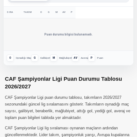
SIRA
TAKIM
O
G
M
AV
P
Puan durumu bilgisi bulunamadı.
O
G
M
AV
P
Oynadığı Maç
Galibiyet
Mağlubiyet
Averaj
Puan
CAF Şampiyonlar Ligi Puan Durumu Tablosu
2026/2027
CAF Şampiyonlar Ligi puan durumu tablosu, takımların 2026/2027
sezonundaki güncel lig sıralamasını gösterir. Takımların oynadığı maç
sayısı, galibiyet, beraberlik, mağlubiyet, attığı gol, yediği gol, averaj ve
toplam puan bilgileri tabloda yer almaktadır.
CAF Şampiyonlar Ligi lig sıralaması oynanan maçların ardından
güncellenmektedir. Lider takım, şampiyonluk yarışı, Avrupa kupalarına