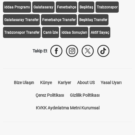
iddaa Programı
Galatasaray
Fenerbahçe
Beşiktaş
Trabzonspor
Galatasaray Transfer
Fenerbahçe Transfer
Beşiktaş Transfer
Trabzonspor Transfer
Canlı İzle
iddaa Sonuçları
Aktif Sayaç
Takip Et
Bize Ulaşın
Künye
Kariyer
About US
Yasal Uyarı
Çerez Politikası
Gizlilik Politikası
KVKK Aydınlatma Metni Kurumsal