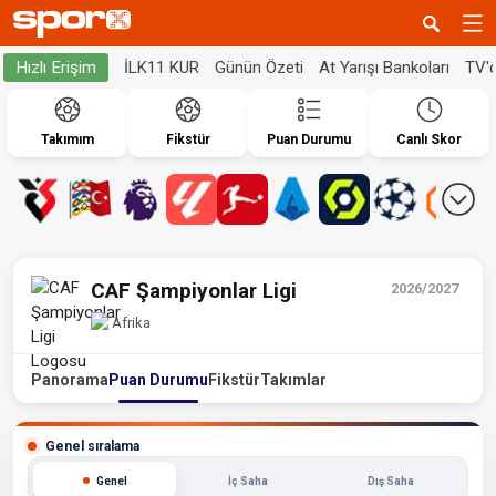
İLK11 KUR
Günün Özeti
At Yarışı Bankoları
TV'
Hızlı Erişim
Takımım
Fikstür
Puan Durumu
Canlı Skor
CAF Şampiyonlar Ligi
2026/2027
Afrika
Panorama
Puan Durumu
Fikstür
Takımlar
Genel sıralama
Genel
İç Saha
Dış Saha