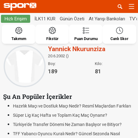
İLK11 KUR
Günün Özeti
At Yarışı Bankoları
TV'
Hızlı Erişim
Takımım
Fikstür
Puan Durumu
Canlı Skor
Yannick Nkurunziza
20.6.2002 ()
Boy:
Kilo:
189
81
Şu An Popüler İçerikler
Hazırlık Maçı ve Dostluk Maçı Nedir? Resmî Maçlardan Farkları
Süper Lig Kaç Hafta ve Toplam Kaç Maç Oynanır?
Türkiye'de Transfer Dönemi Ne Zaman Başlıyor ve Bitiyor?
TFF Yabancı Oyuncu Kuralı Nedir? Güncel Sezonda Nasıl