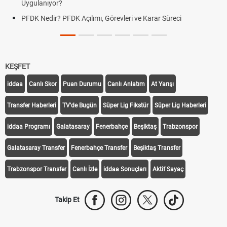
Uygulanıyor?
PFDK Nedir? PFDK Açılımı, Görevleri ve Karar Süreci
KEŞFET
iddaa
Canlı Skor
Puan Durumu
Canlı Anlatım
At Yarışı
Transfer Haberleri
TV'de Bugün
Süper Lig Fikstür
Süper Lig Haberleri
iddaa Programı
Galatasaray
Fenerbahçe
Beşiktaş
Trabzonspor
Galatasaray Transfer
Fenerbahçe Transfer
Beşiktaş Transfer
Trabzonspor Transfer
Canlı İzle
iddaa Sonuçları
Aktif Sayaç
Takip Et