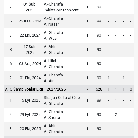
04 Şub,
Al-Gharafa
7
1
90
-
1
-
-
2025
Pakhtakor Tashkent
Al-Gharafa
5
25 Kas, 2024
1
88
-
-
-
-
Al Nassr
Al-Gharafa
3
22 Eki, 2024
1
90
-
-
-
-
Al-Wasl
17 Şub,
Al Ahli
8
1
90
-
-
-
-
2025
Al-Gharafa
Al Hilal
6
03 Ara, 2024
1
90
-
-
-
-
Al-Gharafa
Al-Gharafa
2
01 Eki, 2024
1
90
1
-
1
-
Al-Ain
AFC Şampiyonlar Ligi 1 2024/2025
7
628
1
1
1
0
Sharjah Cultural Club
1
15 Eyl, 2025
1
89
-
1
-
-
Al-Gharafa
Al-Gharafa
2
29 Eyl, 2025
1
90
-
2
-
-
Al Shorta
Al Ahli
3
20 Eki, 2025
1
90
-
-
-
-
Al-Gharafa