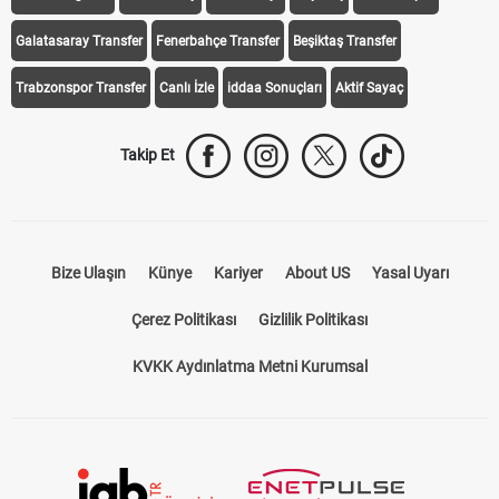
Galatasaray Transfer
Fenerbahçe Transfer
Beşiktaş Transfer
Trabzonspor Transfer
Canlı İzle
iddaa Sonuçları
Aktif Sayaç
Takip Et
Bize Ulaşın
Künye
Kariyer
About US
Yasal Uyarı
Çerez Politikası
Gizlilik Politikası
KVKK Aydınlatma Metni Kurumsal