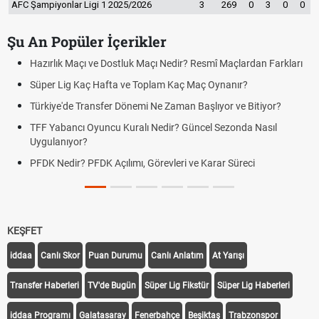
AFC Şampiyonlar Ligi 1 2025/2026
3
269
0
3
0
0
Şu An Popüler İçerikler
Hazırlık Maçı ve Dostluk Maçı Nedir? Resmî Maçlardan Farkları
Süper Lig Kaç Hafta ve Toplam Kaç Maç Oynanır?
Türkiye'de Transfer Dönemi Ne Zaman Başlıyor ve Bitiyor?
TFF Yabancı Oyuncu Kuralı Nedir? Güncel Sezonda Nasıl
Uygulanıyor?
PFDK Nedir? PFDK Açılımı, Görevleri ve Karar Süreci
KEŞFET
iddaa
Canlı Skor
Puan Durumu
Canlı Anlatım
At Yarışı
Transfer Haberleri
TV'de Bugün
Süper Lig Fikstür
Süper Lig Haberleri
iddaa Programı
Galatasaray
Fenerbahçe
Beşiktaş
Trabzonspor