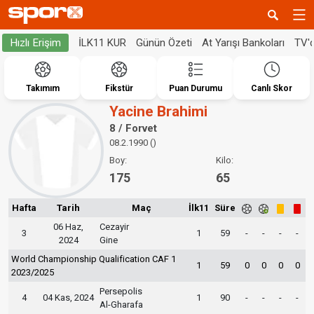
İLK11 KUR
Günün Özeti
At Yarışı Bankoları
TV'
Hızlı Erişim
Takımım
Fikstür
Puan Durumu
Canlı Skor
Yacine Brahimi
8 / Forvet
08.2.1990 ()
Boy:
Kilo:
175
65
Hafta
Tarih
Maç
İlk11
Süre
06 Haz,
Cezayir
3
1
59
-
-
-
-
2024
Gine
World Championship Qualification CAF 1
1
59
0
0
0
0
2023/2025
Persepolis
4
04 Kas, 2024
1
90
-
-
-
-
Al-Gharafa