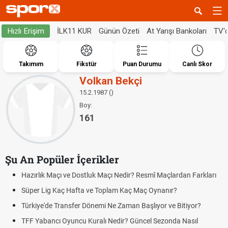
İLK11 KUR
Günün Özeti
At Yarışı Bankoları
TV'
Hızlı Erişim
Takımım
Fikstür
Puan Durumu
Canlı Skor
Volkan Bekçi
15.2.1987 ()
Boy:
161
Şu An Popüler İçerikler
Hazırlık Maçı ve Dostluk Maçı Nedir? Resmî Maçlardan Farkları
Süper Lig Kaç Hafta ve Toplam Kaç Maç Oynanır?
Türkiye'de Transfer Dönemi Ne Zaman Başlıyor ve Bitiyor?
TFF Yabancı Oyuncu Kuralı Nedir? Güncel Sezonda Nasıl