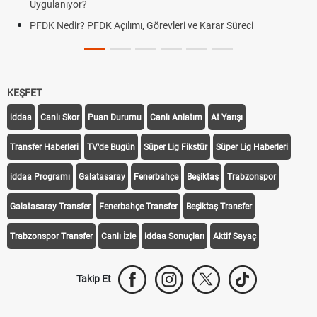
Uygulanıyor?
PFDK Nedir? PFDK Açılımı, Görevleri ve Karar Süreci
KEŞFET
iddaa
Canlı Skor
Puan Durumu
Canlı Anlatım
At Yarışı
Transfer Haberleri
TV'de Bugün
Süper Lig Fikstür
Süper Lig Haberleri
iddaa Programı
Galatasaray
Fenerbahçe
Beşiktaş
Trabzonspor
Galatasaray Transfer
Fenerbahçe Transfer
Beşiktaş Transfer
Trabzonspor Transfer
Canlı İzle
iddaa Sonuçları
Aktif Sayaç
Takip Et