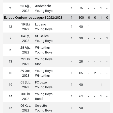
25 Ağu,
Anderlecht
2
1
76
-
-
1
-
2022
Young Boys
Europa Conference League 1 2022/2023
1
100
0
0
1
0
19 Eki,
Lugano
12
1
90
1
-
-
-
2022
Young Boys
04 Eyl,
St. Gallen
7
1
90
-
-
-
1
2022
Young Boys
28 Ağu,
Winterthur
6
-
-
-
-
-
-
2022
Young Boys
22 Eki,
Young Boys
13
-
28
-
-
-
-
2022
Sion
29 Oca,
Young Boys
18
1
85
-
2
-
-
2023
Winterthur
05 Şub,
FC Luzern
19
1
90
-
-
1
-
2023
Young Boys
30 Eki,
Young Boys
14
1
63
-
-
1
-
2022
Basel
06 Kas,
Servette
15
1
90
-
-
-
-
2022
Young Boys