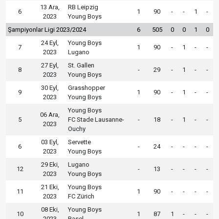
13 Ara,
RB Leipzig
6
1
90
-
-
1
-
2023
Young Boys
Şampiyonlar Ligi 2023/2024
6
505
0
0
1
0
24 Eyl,
Young Boys
7
1
90
-
1
-
-
2023
Lugano
27 Eyl,
St. Gallen
8
-
29
-
1
-
-
2023
Young Boys
30 Eyl,
Grasshopper
9
1
90
-
1
-
-
2023
Young Boys
Young Boys
06 Ara,
5
FC Stade Lausanne-
-
18
-
1
-
-
2023
Ouchy
03 Eyl,
Servette
6
-
24
-
-
-
-
2023
Young Boys
29 Eki,
Lugano
12
-
13
-
-
-
-
2023
Young Boys
21 Eki,
Young Boys
11
1
90
-
-
-
-
2023
FC Zürich
08 Eki,
Young Boys
10
1
87
1
-
-
-
2023
Basel