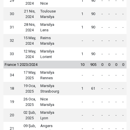
29
1
90
-
-
-
-
2024
Nice
21 Nis,
Toulouse
30
1
90
-
-
-
-
2024
Marsilya
28 Nis,
Marsilya
31
1
90
-
-
-
-
2024
Lens
15 May,
Reims
32
-
-
-
-
-
-
2024
Marsilya
12 May,
Marsilya
33
1
90
-
-
-
-
2024
Lorient
France 1 2023/2024
10
905
0
0
0
0
17 May,
Marsilya
34
-
-
-
-
-
-
2025
Rennes
19 Oca,
Marsilya
18
1
61
-
-
-
-
2025
Strasbourg
26 Oca,
Nice
19
-
-
-
-
-
-
2025
Marsilya
02 Şub,
Marsilya
20
-
-
-
-
-
-
2025
Lyon
09 Şub,
Angers
21
-
-
-
-
-
-