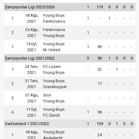
Şampiyonlar Ligi 2025/2026
1
113
0
0
0
0
18 Ağu,
Young Boys
1
1
-
1
-
-
-
2021
Ferencvaros
24 Ağu,
Ferencvaros
2
1
-
-
-
-
-
2021
Young Boys
14 Eyl,
Young Boys
1
1
90
-
-
-
-
2021
M. United
Şampiyonlar Ligi 2021/2022
3
90
1
0
0
0
24 Tem,
FC Luzern
1
-
32
-
1
-
-
2021
Young Boys
31 Tem,
Young Boys
2
-
17
-
-
-
-
2021
Grasshopper
07 Ağu,
Sion
3
-
-
-
-
-
-
2021
Young Boys
11 Eyl,
Young Boys
6
1
90
-
-
-
-
2021
FC Zürich
Switzerland 1 2021/2022
1
139
0
1
0
0
18 Ağu,
Young Boys
1
-
24
-
-
-
-
2022
Anderlecht