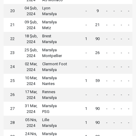
04 Şub,
Lyon
20
-
9
-
-
-
-
2024
Marsilya
09 Şub,
Marsilya
21
-
21
-
-
-
-
2024
Metz
18 Şub,
Brest
22
1
90
-
-
-
-
2024
Marsilya
25 Şub,
Marsilya
23
-
26
-
-
-
-
2024
Montpellier
02 Mar,
Clermont Foot
24
-
-
-
-
-
-
2024
Marsilya
10 Mar,
Marsilya
25
1
59
-
-
-
-
2024
Nantes
17 Mar,
Rennes
26
-
-
-
-
-
-
2024
Marsilya
31 Mar,
Marsilya
27
1
90
-
-
-
-
2024
PSG
05 Nis,
Lille
28
1
90
-
-
-
-
2024
Marsilya
24 Nis,
Marsilya