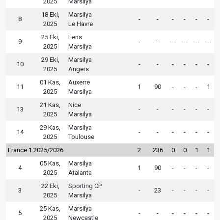
2025
Marsilya
18 Eki,
Marsilya
8
-
-
-
-
-
-
2025
Le Havre
25 Eki,
Lens
9
-
-
-
-
-
-
2025
Marsilya
29 Eki,
Marsilya
10
-
-
-
-
-
-
2025
Angers
01 Kas,
Auxerre
11
1
90
-
-
-
1
2025
Marsilya
21 Kas,
Nice
13
-
-
-
-
-
-
2025
Marsilya
29 Kas,
Marsilya
14
-
-
-
-
-
-
2025
Toulouse
France 1 2025/2026
2
236
0
0
1
1
05 Kas,
Marsilya
4
1
90
-
-
-
-
2025
Atalanta
22 Eki,
Sporting CP
3
-
23
-
-
-
-
2025
Marsilya
25 Kas,
Marsilya
5
-
-
-
-
-
-
2025
Newcastle