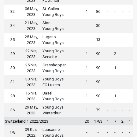
2023
FC Zürich
06 May,
St. Gallen
32
1
86
-
-
-
-
2023
Young Boys
21 May,
Sion
34
-
30
-
-
-
-
2023
Young Boys
25 May,
Lugano
35
-
13
-
-
-
-
2023
Young Boys
22 Nis,
Young Boys
29
1
90
-
2
-
-
2023
Servette
25 Nis,
Grasshopper
30
1
90
-
1
-
-
2023
Young Boys
30 Nis,
Young Boys
31
1
90
-
-
-
-
2023
FC Luzern
16 Nis,
Basel
28
1
90
-
1
-
-
2023
Young Boys
29 May,
Young Boys
36
1
79
-
-
-
-
2023
Winterthur
Switzerland 1 2022/2023
20
1783
1
7
2
1
09 Kas,
Lausanne
1/8
-
-
-
-
-
-
2022
Young Boys