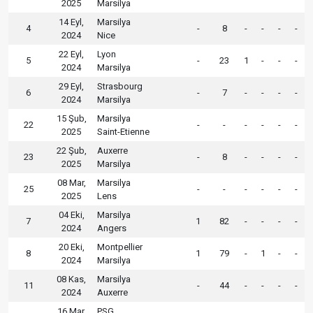
2025
Marsilya
14 Eyl,
Marsilya
4
-
8
-
-
-
-
2024
Nice
22 Eyl,
Lyon
5
-
23
1
-
-
-
2024
Marsilya
29 Eyl,
Strasbourg
6
-
7
-
-
-
-
2024
Marsilya
15 Şub,
Marsilya
22
-
-
-
-
-
-
2025
Saint-Etienne
22 Şub,
Auxerre
23
-
8
-
-
-
-
2025
Marsilya
08 Mar,
Marsilya
25
-
-
-
-
-
-
2025
Lens
04 Eki,
Marsilya
7
1
82
-
-
-
-
2024
Angers
20 Eki,
Montpellier
8
1
79
-
1
-
-
2024
Marsilya
08 Kas,
Marsilya
11
-
44
-
-
-
-
2024
Auxerre
16 Mar,
PSG