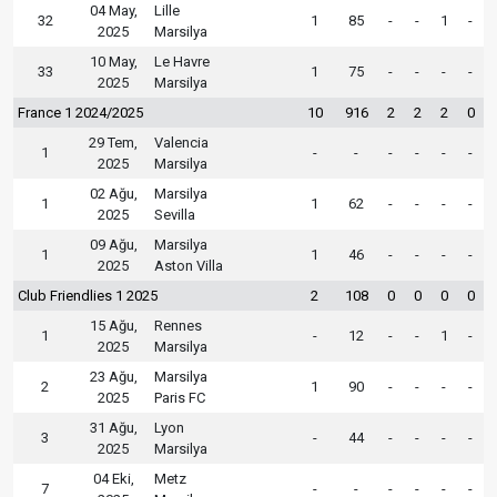
04 May,
Lille
32
1
85
-
-
1
-
2025
Marsilya
10 May,
Le Havre
33
1
75
-
-
-
-
2025
Marsilya
France 1 2024/2025
10
916
2
2
2
0
29 Tem,
Valencia
1
-
-
-
-
-
-
2025
Marsilya
02 Ağu,
Marsilya
1
1
62
-
-
-
-
2025
Sevilla
09 Ağu,
Marsilya
1
1
46
-
-
-
-
2025
Aston Villa
Club Friendlies 1 2025
2
108
0
0
0
0
15 Ağu,
Rennes
1
-
12
-
-
1
-
2025
Marsilya
23 Ağu,
Marsilya
2
1
90
-
-
-
-
2025
Paris FC
31 Ağu,
Lyon
3
-
44
-
-
-
-
2025
Marsilya
04 Eki,
Metz
7
-
-
-
-
-
-