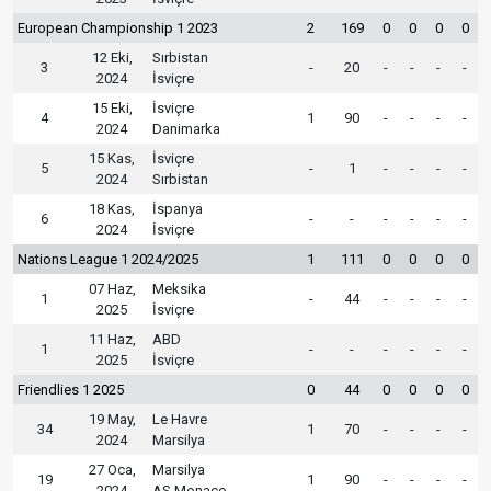
European Championship 1 2023
2
169
0
0
0
0
12 Eki,
Sırbistan
3
-
20
-
-
-
-
2024
İsviçre
15 Eki,
İsviçre
4
1
90
-
-
-
-
2024
Danimarka
15 Kas,
İsviçre
5
-
1
-
-
-
-
2024
Sırbistan
18 Kas,
İspanya
6
-
-
-
-
-
-
2024
İsviçre
Nations League 1 2024/2025
1
111
0
0
0
0
07 Haz,
Meksika
1
-
44
-
-
-
-
2025
İsviçre
11 Haz,
ABD
1
-
-
-
-
-
-
2025
İsviçre
Friendlies 1 2025
0
44
0
0
0
0
19 May,
Le Havre
34
1
70
-
-
-
-
2024
Marsilya
27 Oca,
Marsilya
19
1
90
-
-
-
-
2024
AS Monaco