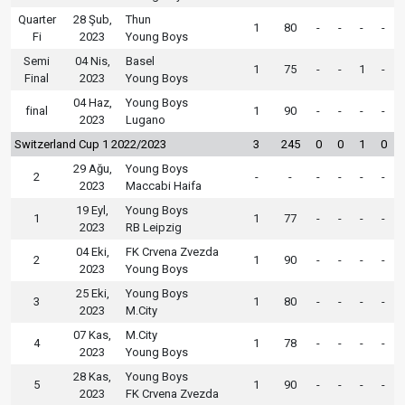
Quarter
28 Şub,
Thun
1
80
-
-
-
-
Fi
2023
Young Boys
Semi
04 Nis,
Basel
1
75
-
-
1
-
Final
2023
Young Boys
04 Haz,
Young Boys
final
1
90
-
-
-
-
2023
Lugano
Switzerland Cup 1 2022/2023
3
245
0
0
1
0
29 Ağu,
Young Boys
2
-
-
-
-
-
-
2023
Maccabi Haifa
19 Eyl,
Young Boys
1
1
77
-
-
-
-
2023
RB Leipzig
04 Eki,
FK Crvena Zvezda
2
1
90
-
-
-
-
2023
Young Boys
25 Eki,
Young Boys
3
1
80
-
-
-
-
2023
M.City
07 Kas,
M.City
4
1
78
-
-
-
-
2023
Young Boys
28 Kas,
Young Boys
5
1
90
-
-
-
-
2023
FK Crvena Zvezda