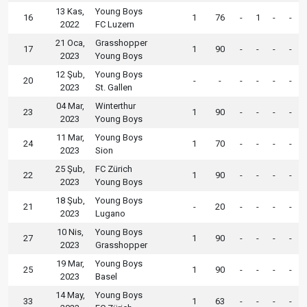
13 Kas,
Young Boys
16
1
76
-
1
-
-
2022
FC Luzern
21 Oca,
Grasshopper
17
1
90
-
-
-
-
2023
Young Boys
12 Şub,
Young Boys
20
-
-
-
-
-
-
2023
St. Gallen
04 Mar,
Winterthur
23
1
90
-
-
-
-
2023
Young Boys
11 Mar,
Young Boys
24
1
70
-
-
-
-
2023
Sion
25 Şub,
FC Zürich
22
1
90
-
-
-
-
2023
Young Boys
18 Şub,
Young Boys
21
-
20
-
-
-
-
2023
Lugano
10 Nis,
Young Boys
27
1
90
-
-
-
-
2023
Grasshopper
19 Mar,
Young Boys
25
1
90
-
-
-
-
2023
Basel
14 May,
Young Boys
33
1
63
-
-
-
-