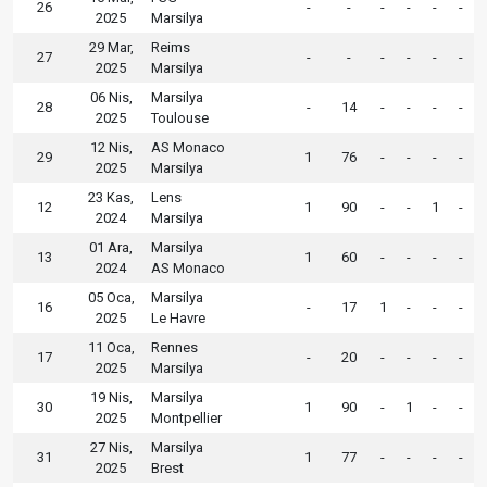
26
-
-
-
-
-
-
2025
Marsilya
29 Mar,
Reims
27
-
-
-
-
-
-
2025
Marsilya
06 Nis,
Marsilya
28
-
14
-
-
-
-
2025
Toulouse
12 Nis,
AS Monaco
29
1
76
-
-
-
-
2025
Marsilya
23 Kas,
Lens
12
1
90
-
-
1
-
2024
Marsilya
01 Ara,
Marsilya
13
1
60
-
-
-
-
2024
AS Monaco
05 Oca,
Marsilya
16
-
17
1
-
-
-
2025
Le Havre
11 Oca,
Rennes
17
-
20
-
-
-
-
2025
Marsilya
19 Nis,
Marsilya
30
1
90
-
1
-
-
2025
Montpellier
27 Nis,
Marsilya
31
1
77
-
-
-
-
2025
Brest