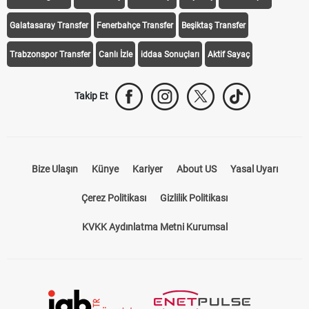
Trabzonspor Transfer
Canlı İzle
iddaa Sonuçları
Aktif Sayaç
Takip Et
Bize Ulaşın
Künye
Kariyer
About US
Yasal Uyarı
Çerez Politikası
Gizlilik Politikası
KVKK Aydınlatma Metni Kurumsal