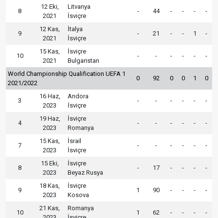
12 Eki,
Litvanya
8
-
44
-
-
-
-
2021
İsviçre
12 Kas,
İtalya
9
-
21
-
-
1
-
2021
İsviçre
15 Kas,
İsviçre
10
-
-
-
-
-
-
2021
Bulgaristan
World Championship Qualification UEFA 1
0
92
0
0
1
0
2021/2022
16 Haz,
Andora
3
-
-
-
-
-
-
2023
İsviçre
19 Haz,
İsviçre
4
-
-
-
-
-
-
2023
Romanya
15 Kas,
İsrail
7
-
-
-
-
-
-
2023
İsviçre
15 Eki,
İsviçre
8
-
17
-
-
-
-
2023
Beyaz Rusya
18 Kas,
İsviçre
9
1
90
-
-
-
-
2023
Kosova
21 Kas,
Romanya
10
1
62
-
-
-
-
2023
İsviçre