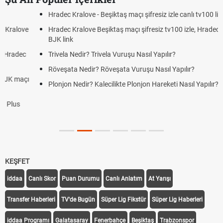
Hradec Kralove - Beşiktaş maçı şifresiz izle canlı tv100 linki
Hradec Kralove Beşiktaş maçı şifresiz tv100 izle, Hradec Kralove
BJK link
Trivela Nedir? Trivela Vuruşu Nasıl Yapılır?
Röveşata Nedir? Röveşata Vuruşu Nasıl Yapılır?
Plonjon Nedir? Kalecilikte Plonjon Hareketi Nasıl Yapılır?
KEŞFET
iddaa
Canlı Skor
Puan Durumu
Canlı Anlatım
At Yarışı
Transfer Haberleri
TV'de Bugün
Süper Lig Fikstür
Süper Lig Haberleri
iddaa Programı
Galatasaray
Fenerbahçe
Beşiktaş
Trabzonspor
Galatasaray Transfer
Fenerbahçe Transfer
Beşiktaş Transfer