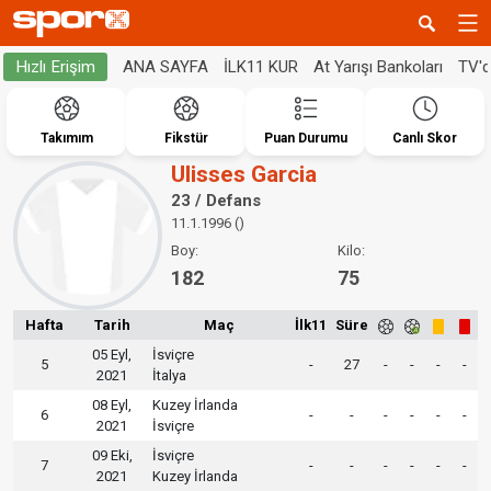
ANA SAYFA
İLK11 KUR
At Yarışı Bankoları
TV'
Hızlı Erişim
Takımım
Fikstür
Puan Durumu
Canlı Skor
Ulisses Garcia
23 / Defans
11.1.1996 ()
Boy:
Kilo:
182
75
Hafta
Tarih
Maç
İlk11
Süre
05 Eyl,
İsviçre
5
-
27
-
-
-
-
2021
İtalya
08 Eyl,
Kuzey İrlanda
6
-
-
-
-
-
-
2021
İsviçre
09 Eki,
İsviçre
7
-
-
-
-
-
-
2021
Kuzey İrlanda