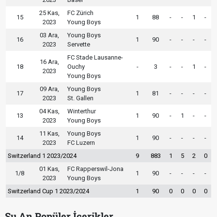
25 Kas,
FC Zürich
15
1
88
-
-
1
-
2023
Young Boys
03 Ara,
Young Boys
16
1
90
-
-
-
-
2023
Servette
FC Stade Lausanne-
16 Ara,
18
Ouchy
-
3
-
-
1
-
2023
Young Boys
09 Ara,
Young Boys
17
1
81
-
-
-
-
2023
St. Gallen
04 Kas,
Winterthur
13
1
90
-
1
-
-
2023
Young Boys
11 Kas,
Young Boys
14
1
90
-
-
-
-
2023
FC Luzern
Switzerland 1 2023/2024
9
883
1
5
2
0
01 Kas,
FC Rapperswil-Jona
1/8
1
90
-
-
-
-
2023
Young Boys
Switzerland Cup 1 2023/2024
1
90
0
0
0
0
Şu An Popüler İçerikler