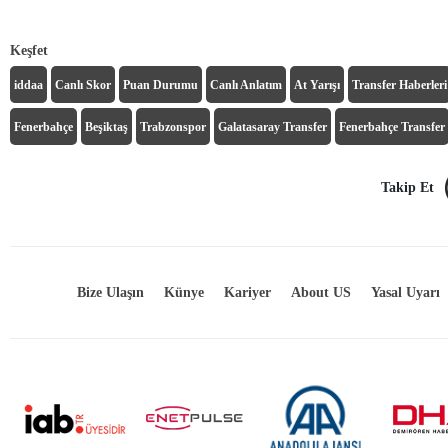
Keşfet
iddaa
Canlı Skor
Puan Durumu
Canlı Anlatım
At Yarışı
Transfer Haberleri
Fenerbahçe
Beşiktaş
Trabzonspor
Galatasaray Transfer
Fenerbahçe Transfer
Takip Et
Bize Ulaşın
Künye
Kariyer
About US
Yasal Uyarı