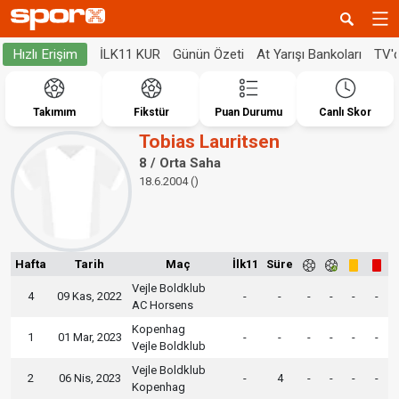
İLK11 KUR
Günün Özeti
At Yarışı Bankoları
TV'
Hızlı Erişim
Takımım
Fikstür
Puan Durumu
Canlı Skor
Tobias Lauritsen
8 / Orta Saha
18.6.2004 ()
Hafta
Tarih
Maç
İlk11
Süre
Vejle Boldklub
4
09 Kas, 2022
-
-
-
-
-
-
AC Horsens
Kopenhag
1
01 Mar, 2023
-
-
-
-
-
-
Vejle Boldklub
Vejle Boldklub
2
06 Nis, 2023
-
4
-
-
-
-
Kopenhag