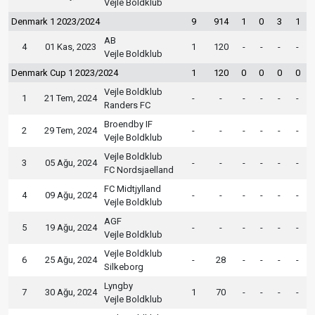
Vejle Boldklub
Denmark 1 2023/2024
9
914
1
0
3
1
AB
4
01 Kas, 2023
1
120
-
-
-
-
Vejle Boldklub
Denmark Cup 1 2023/2024
1
120
0
0
0
0
Vejle Boldklub
1
21 Tem, 2024
-
-
-
-
-
-
Randers FC
Broendby IF
2
29 Tem, 2024
-
-
-
-
-
-
Vejle Boldklub
Vejle Boldklub
3
05 Ağu, 2024
-
-
-
-
-
-
FC Nordsjaelland
FC Midtjylland
4
09 Ağu, 2024
-
-
-
-
-
-
Vejle Boldklub
AGF
5
19 Ağu, 2024
-
-
-
-
-
-
Vejle Boldklub
Vejle Boldklub
6
25 Ağu, 2024
-
28
-
-
-
-
Silkeborg
Lyngby
7
30 Ağu, 2024
1
70
-
-
-
-
Vejle Boldklub