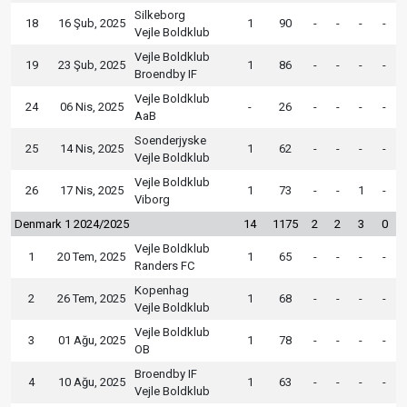
Silkeborg
18
16 Şub, 2025
1
90
-
-
-
-
Vejle Boldklub
Vejle Boldklub
19
23 Şub, 2025
1
86
-
-
-
-
Broendby IF
Vejle Boldklub
24
06 Nis, 2025
-
26
-
-
-
-
AaB
Soenderjyske
25
14 Nis, 2025
1
62
-
-
-
-
Vejle Boldklub
Vejle Boldklub
26
17 Nis, 2025
1
73
-
-
1
-
Viborg
Denmark 1 2024/2025
14
1175
2
2
3
0
Vejle Boldklub
1
20 Tem, 2025
1
65
-
-
-
-
Randers FC
Kopenhag
2
26 Tem, 2025
1
68
-
-
-
-
Vejle Boldklub
Vejle Boldklub
3
01 Ağu, 2025
1
78
-
-
-
-
OB
Broendby IF
4
10 Ağu, 2025
1
63
-
-
-
-
Vejle Boldklub