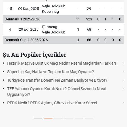
Vejle Boldklub
15
09 Kas, 2025
-
29
-
-
-
-
Kopenhag
Denmark 1 2025/2026
11
923
0
1
1
0
IF Lyseng
4
29 Eki, 2025
1
68
-
-
-
-
Vejle Boldklub
Denmark Cup 1 2025/2026
1
68
0
0
0
0
Şu An Popüler İçerikler
an Farkları
Puan Durumunda AG, OM ve Diğer Kısaltmalar Ne Anla
Skor Ne Demek? Sporda Skor ve Sonuç Kavramları
tiyor?
Futbol Nasıl Oynanır? Temel Futbol Kuralları
Nasıl
Deplasman Golü Kuralı Nedir? Hangi Organizasyonlar
Uygulanıyor?
DGS Sonuçları Ne Zaman Açıklanacak 2026? ÖSYM So
Tarihini Duyurdu