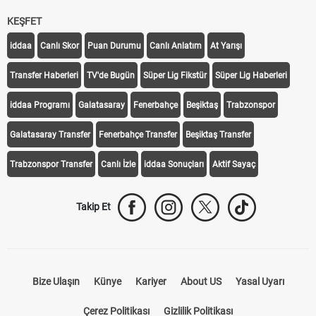
KEŞFET
iddaa
Canlı Skor
Puan Durumu
Canlı Anlatım
At Yarışı
Transfer Haberleri
TV'de Bugün
Süper Lig Fikstür
Süper Lig Haberleri
iddaa Programı
Galatasaray
Fenerbahçe
Beşiktaş
Trabzonspor
Galatasaray Transfer
Fenerbahçe Transfer
Beşiktaş Transfer
Trabzonspor Transfer
Canlı İzle
iddaa Sonuçları
Aktif Sayaç
Takip Et
Bize Ulaşın
Künye
Kariyer
About US
Yasal Uyarı
Çerez Politikası
Gizlilik Politikası