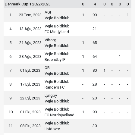
Denmark Cup 1 2022/2023
0
4
0
0
0
0
AGF
1
23 Tem, 2023
1
90
-
-
-
1
Vejle Boldklub
Vejle Boldklub
4
13 Ağu, 2023
-
21
-
-
-
-
FC Midtjylland
Viborg
5
21 Ağu, 2023
1
65
-
-
-
-
Vejle Boldklub
Vejle Boldklub
6
28 Ağu, 2023
1
64
-
-
1
-
Broendby IF
OB
7
01 Eyl, 2023
1
80
1
-
-
-
Vejle Boldklub
Vejle Boldklub
8
17 Eyl, 2023
-
28
-
-
-
-
Randers FC
Lyngby
9
22 Eyl, 2023
-
20
-
-
-
-
Vejle Boldklub
Vejle Boldklub
10
01 Eki, 2023
1
90
-
-
-
-
FC Nordsjaelland
Vejle Boldklub
11
08 Eki, 2023
-
30
-
-
-
-
Hvidovre