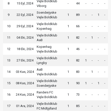
Vejle Boldklub
8
15 Eyl, 2024
-
44
-
-
-
-
Viborg
Soenderjyske
9
22 Eyl, 2024
1
89
-
-
1
-
Vejle Boldklub
Vejle Boldklub
10
29 Eyl, 2024
1
66
-
-
-
-
Kopenhag
Vejle Boldklub
11
04 Eki, 2024
1
82
-
1
-
-
AaB
Kopenhag
12
18 Eki, 2024
1
46
-
-
-
-
Vejle Boldklub
Vejle Boldklub
13
27 Eki, 2024
1
82
1
-
-
-
Lyngby
AaB
14
03 Kas, 2024
1
83
-
1
-
-
Vejle Boldklub
Vejle Boldklub
15
08 Kas, 2024
1
90
1
-
1
-
Soenderjyske
Randers FC
16
24 Kas, 2024
1
73
-
-
-
-
Vejle Boldklub
Vejle Boldklub
17
01 Ara, 2024
1
85
-
-
-
-
FC Midtjylland