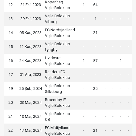
Kopenhag
12
21 Eki, 2023
1
64
-
-
-
-
Vejle Boldklub
Vejle Boldklub
13
29 Eki, 2023
-
1
-
-
-
-
Viborg
FC Nordsjaelland
14
05 Kas, 2023
-
21
-
-
-
-
Vejle Boldklub
Vejle Boldklub
15
12 Kas, 2023
-
-
-
-
-
-
Lyngby
Hvidovre
16
24 Kas, 2023
1
87
-
-
1
-
Vejle Boldklub
Randers FC
17
01 Ara, 2023
-
-
-
-
-
-
Vejle Boldklub
Vejle Boldklub
19
25 Şub, 2024
-
25
-
-
-
-
Silkeborg
Broendby IF
20
03 Mar, 2024
-
-
-
-
-
-
Vejle Boldklub
Vejle Boldklub
21
10 Mar, 2024
-
-
-
-
-
-
OB
FC Midtjylland
22
17 Mar, 2024
-
21
-
-
-
-
Vejle Boldklub