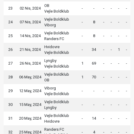
OB
23
02 Nis, 2024
-
-
-
-
-
-
Vejle Boldklub
Vejle Boldklub
24
07 Nis, 2024
-
8
-
-
-
-
Viborg
Vejle Boldklub
25
14 Nis, 2024
-
8
-
-
-
-
Randers FC
Hvidovre
26
21 Nis, 2024
-
34
-
-
1
-
Vejle Boldklub
Lyngby
27
26 Nis, 2024
1
69
-
-
-
-
Vejle Boldklub
Vejle Boldklub
28
06 May, 2024
1
70
-
-
-
-
OB
Viborg
29
12 May, 2024
-
-
-
-
-
-
Vejle Boldklub
Vejle Boldklub
30
15 May, 2024
-
-
-
-
-
-
Lyngby
Vejle Boldklub
31
20 May, 2024
-
14
-
-
-
-
Hvidovre
Randers FC
32
25 May, 2024
-
4
-
-
-
-