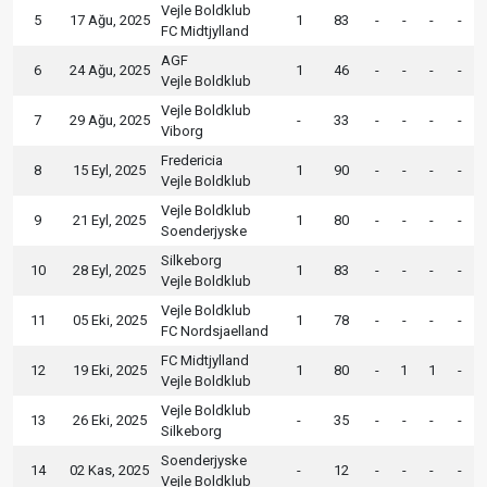
Vejle Boldklub
5
17 Ağu, 2025
1
83
-
-
-
-
FC Midtjylland
AGF
6
24 Ağu, 2025
1
46
-
-
-
-
Vejle Boldklub
Vejle Boldklub
7
29 Ağu, 2025
-
33
-
-
-
-
Viborg
Fredericia
8
15 Eyl, 2025
1
90
-
-
-
-
Vejle Boldklub
Vejle Boldklub
9
21 Eyl, 2025
1
80
-
-
-
-
Soenderjyske
Silkeborg
10
28 Eyl, 2025
1
83
-
-
-
-
Vejle Boldklub
Vejle Boldklub
11
05 Eki, 2025
1
78
-
-
-
-
FC Nordsjaelland
FC Midtjylland
12
19 Eki, 2025
1
80
-
1
1
-
Vejle Boldklub
Vejle Boldklub
13
26 Eki, 2025
-
35
-
-
-
-
Silkeborg
Soenderjyske
14
02 Kas, 2025
-
12
-
-
-
-
Vejle Boldklub