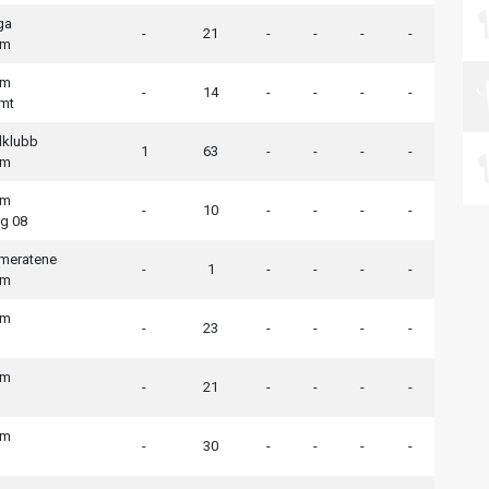
ga
-
21
-
-
-
-
em
em
-
14
-
-
-
-
mt
lklubb
1
63
-
-
-
-
em
em
-
10
-
-
-
-
g 08
meratene
-
1
-
-
-
-
em
em
-
23
-
-
-
-
em
-
21
-
-
-
-
d
em
-
30
-
-
-
-