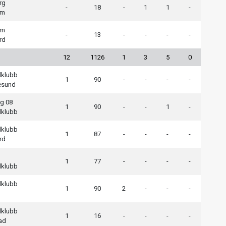
rg
-
18
-
1
1
-
em
em
-
13
-
-
-
-
rd
12
1126
1
3
5
0
lklubb
1
90
-
-
-
-
esund
g 08
1
90
-
-
1
-
lklubb
lklubb
1
87
-
-
-
-
rd
1
77
-
-
-
-
lklubb
lklubb
1
90
2
-
-
-
lklubb
1
16
-
-
-
-
ad