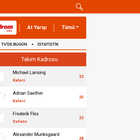
At Yarışı
Tümü
TV'DE BUGÜN
İSTATİSTİK
Takım Kadrosu
Michael Lansing
32
Kaleci
Adrian Saether
25
Kaleci
Frederik Flex
22
Defans
Alexander Munksgaard
28