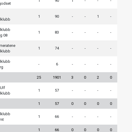
1
90
1
-
-
-
godset
1
90
-
-
1
-
lklubb
lklubb
1
83
-
-
-
-
g 08
meratene
1
74
-
-
-
-
lklubb
lklubb
-
6
-
-
-
-
rg
25
1901
3
0
2
0
Ulf
1
57
-
-
-
-
lklubb
1
57
0
0
0
0
lklubb
1
66
-
-
-
-
mt
1
66
0
0
0
0