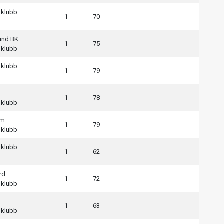
lklubb
1
70
-
-
-
-
sund BK
1
75
-
-
-
-
lklubb
lklubb
1
79
-
-
-
-
1
78
-
-
-
-
lklubb
em
1
79
-
-
-
-
lklubb
lklubb
1
62
-
-
-
-
rd
1
72
-
-
-
-
lklubb
1
63
-
-
-
-
lklubb