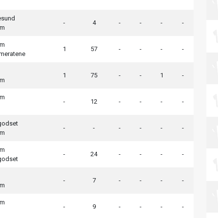
d
esund
-
4
-
-
-
-
em
em
1
57
-
-
-
-
meratene
1
75
-
-
1
-
em
em
-
12
-
-
-
-
godset
-
-
-
-
-
-
em
em
-
24
-
-
-
-
godset
-
7
-
-
-
-
em
em
-
9
-
-
-
-