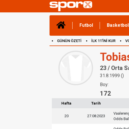
Futbol
Basketbol
GÜNÜN ÖZETİ
İLK 11'İNİ KUR
V
(YENİ) OYUNLAR
CANLI ANLATIM
Tobia
23 / Orta 
31.8.1999 ()
Boy:
172
Hafta
Tarih
Vaaleren
20
27.08.2023
Odds Bal
Odds Bal