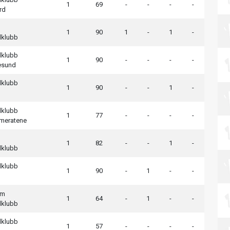
1
69
-
-
-
-
rd
1
90
1
-
1
-
lklubb
lklubb
1
90
-
-
-
-
esund
lklubb
1
90
-
-
1
-
lklubb
1
77
-
-
-
-
meratene
1
82
-
-
1
-
lklubb
lklubb
1
90
-
1
-
-
em
1
64
-
1
-
-
lklubb
lklubb
1
57
-
-
-
-