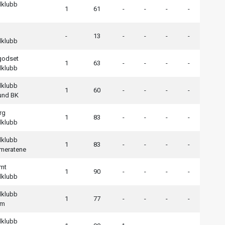
lklubb
1
61
-
-
-
-
-
13
-
-
-
-
lklubb
godset
1
63
-
-
-
-
lklubb
lklubb
1
60
-
-
-
-
sund BK
rg
1
83
-
-
-
-
lklubb
lklubb
1
83
-
-
-
-
meratene
mt
1
90
-
-
-
-
lklubb
lklubb
1
77
-
-
-
-
em
lklubb