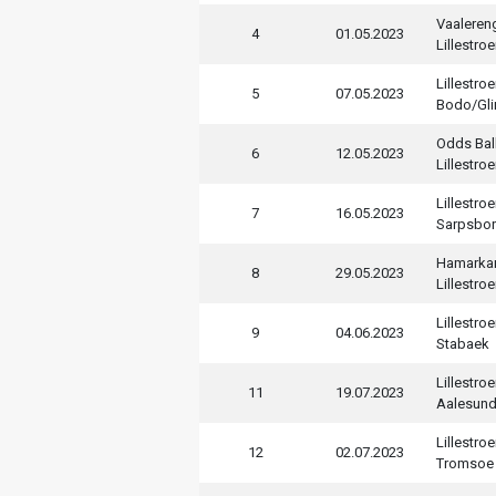
Vaaleren
4
01.05.2023
Lillestro
Lillestro
5
07.05.2023
Bodo/Gli
Odds Bal
6
12.05.2023
Lillestro
Lillestro
7
16.05.2023
Sarpsbor
Hamarka
8
29.05.2023
Lillestro
Lillestro
9
04.06.2023
Stabaek
Lillestro
11
19.07.2023
Aalesun
Lillestro
12
02.07.2023
Tromsoe