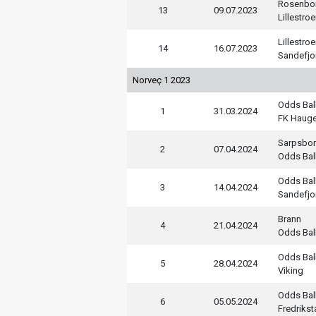
Rosenbo
13
09.07.2023
Lillestro
Lillestro
14
16.07.2023
Sandefjo
Norveç 1 2023
Odds Bal
1
31.03.2024
FK Haug
Sarpsbor
2
07.04.2024
Odds Bal
Odds Bal
3
14.04.2024
Sandefjo
Brann
4
21.04.2024
Odds Bal
Odds Bal
5
28.04.2024
Viking
Odds Bal
6
05.05.2024
Fredrikst