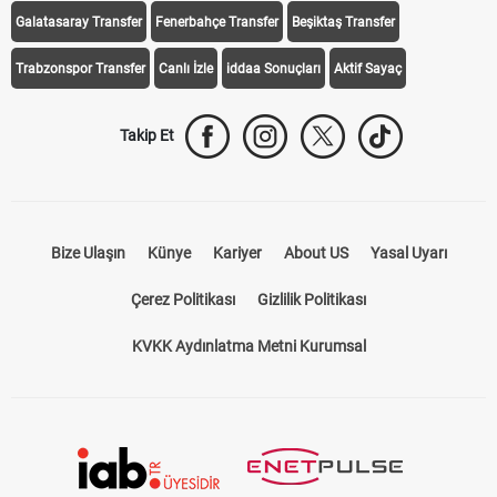
Galatasaray Transfer
Fenerbahçe Transfer
Beşiktaş Transfer
Trabzonspor Transfer
Canlı İzle
iddaa Sonuçları
Aktif Sayaç
Takip Et
Bize Ulaşın
Künye
Kariyer
About US
Yasal Uyarı
Çerez Politikası
Gizlilik Politikası
KVKK Aydınlatma Metni Kurumsal