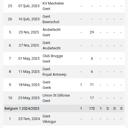
KV Mechelen
25
07 Şub, 2025
-
-
-
-
-
-
Gent
Gent
26
16 Şub, 2025
-
-
-
-
-
-
Beerschot
Anderlecht
5
23 Nis, 2025
-
29
-
-
-
-
Gent
Gent
6
27 Nis, 2025
-
-
-
-
-
-
Anderlecht
Club Brugge
7
01 May, 2025
-
6
-
-
-
-
Gent
Gent
8
11 May, 2025
-
6
-
-
-
-
Royal Antwerp
Gent
9
18 May, 2025
1
71
-
-
-
-
Genk
Union St.Gilloise
10
25 May, 2025
-
17
-
-
-
-
Gent
Belgium 1 2024/2025
1
172
1
0
0
0
Gent
1
25 Tem, 2024
-
-
-
-
-
-
Vikingur