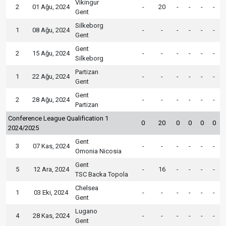
Vikingur
2
01 Ağu, 2024
-
20
-
-
-
-
Gent
Silkeborg
1
08 Ağu, 2024
-
-
-
-
-
-
Gent
Gent
2
15 Ağu, 2024
-
-
-
-
-
-
Silkeborg
Partizan
1
22 Ağu, 2024
-
-
-
-
-
-
Gent
Gent
2
28 Ağu, 2024
-
-
-
-
-
-
Partizan
Conference League Qualification 1
0
20
0
0
0
0
2024/2025
Gent
3
07 Kas, 2024
-
-
-
-
-
-
Omonia Nicosia
Gent
5
12 Ara, 2024
-
16
-
-
-
-
TSC Backa Topola
Chelsea
1
03 Eki, 2024
-
-
-
-
-
-
Gent
Lugano
4
28 Kas, 2024
-
-
-
-
-
-
Gent