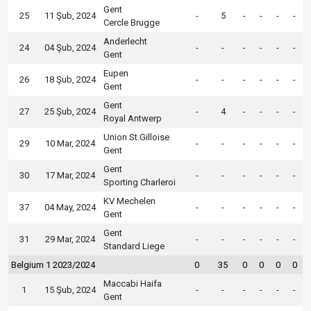
Gent
25
11 Şub, 2024
-
5
-
-
-
-
Cercle Brugge
Anderlecht
24
04 Şub, 2024
-
-
-
-
-
-
Gent
Eupen
26
18 Şub, 2024
-
-
-
-
-
-
Gent
Gent
27
25 Şub, 2024
-
4
-
-
-
-
Royal Antwerp
Union St.Gilloise
29
10 Mar, 2024
-
-
-
-
-
-
Gent
Gent
30
17 Mar, 2024
-
-
-
-
-
-
Sporting Charleroi
KV Mechelen
37
04 May, 2024
-
-
-
-
-
-
Gent
Gent
31
29 Mar, 2024
-
-
-
-
-
-
Standard Liege
Belgium 1 2023/2024
0
35
0
0
0
0
Maccabi Haifa
1
15 Şub, 2024
-
-
-
-
-
-
Gent