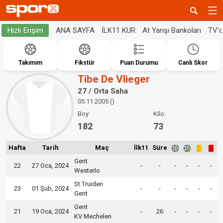
ANA SAYFA
İLK11 KUR
At Yarışı Bankoları
TV'
Hızlı Erişim
Takımım
Fikstür
Puan Durumu
Canlı Skor
Tibe De Vlieger
27 / Orta Saha
05.11.2005 ()
Boy:
Kilo:
182
73
Hafta
Tarih
Maç
İlk11
Süre
Gent
22
27 Oca, 2024
-
-
-
-
-
-
Westerlo
St.Truiden
23
01 Şub, 2024
-
-
-
-
-
-
Gent
Gent
21
19 Oca, 2024
-
26
-
-
-
-
KV Mechelen