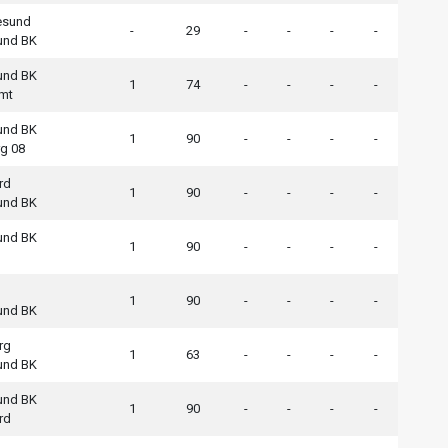
esund
-
29
-
-
-
-
sund BK
sund BK
1
74
-
-
-
-
mt
sund BK
1
90
-
-
-
-
g 08
rd
1
90
-
-
-
-
sund BK
sund BK
1
90
-
-
-
-
1
90
-
-
-
-
sund BK
rg
1
63
-
-
-
-
sund BK
sund BK
1
90
-
-
-
-
rd