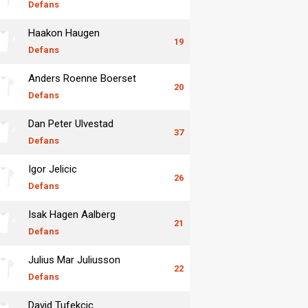
Defans
Haakon Haugen
19
Defans
Anders Roenne Boerset
20
Defans
Dan Peter Ulvestad
37
Defans
Igor Jelicic
26
Defans
Isak Hagen Aalberg
21
Defans
Julius Mar Juliusson
22
Defans
David Tufekcic