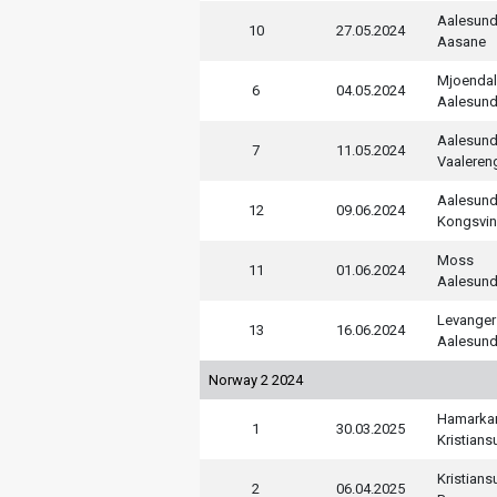
Aalesun
10
27.05.2024
Aasane
Mjoenda
6
04.05.2024
Aalesun
Aalesun
7
11.05.2024
Vaaleren
Aalesun
12
09.06.2024
Kongsvin
Moss
11
01.06.2024
Aalesun
Levanger
13
16.06.2024
Aalesun
Norway 2 2024
Hamarka
1
30.03.2025
Kristian
Kristian
2
06.04.2025