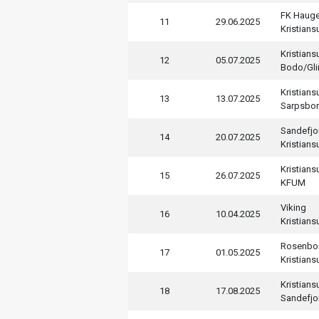
FK Haug
11
29.06.2025
Kristian
Kristian
12
05.07.2025
Bodo/Gli
Kristian
13
13.07.2025
Sarpsbor
Sandefjo
14
20.07.2025
Kristian
Kristian
15
26.07.2025
KFUM
Viking
16
10.04.2025
Kristian
Rosenbo
17
01.05.2025
Kristian
Kristian
18
17.08.2025
Sandefjo