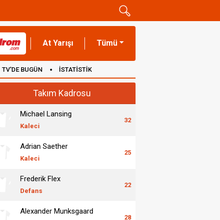
At Yarışı
Tümü
TV'DE BUGÜN
İSTATİSTİK
Takım Kadrosu
Michael Lansing
32
Kaleci
Adrian Saether
25
Kaleci
Frederik Flex
22
Defans
Alexander Munksgaard
28