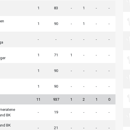
d
1
83
-
1
-
-
len
1
90
-
1
-
-
d
d
-
-
-
-
-
-
ga
d
1
71
1
-
-
-
ger
1
90
-
-
-
-
d
1
90
-
-
-
-
d
11
937
1
2
1
0
meratene
-
19
-
-
-
-
sund BK
sund BK
-
21
-
-
-
-