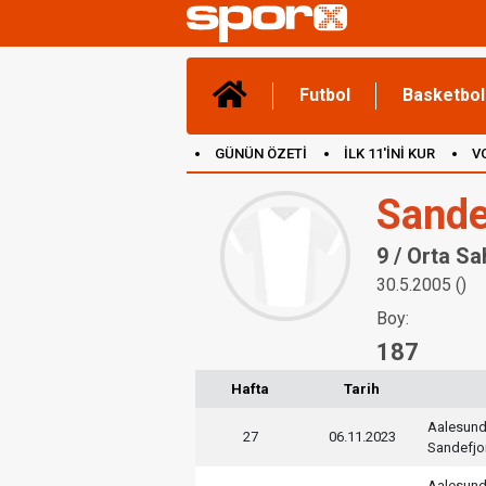
Futbol
Basketbol
GÜNÜN ÖZETİ
İLK 11'İNİ KUR
V
(YENİ) OYUNLAR
CANLI ANLATIM
Sande
9 / Orta Sa
30.5.2005 ()
Boy:
187
Hafta
Tarih
Aalesun
27
06.11.2023
Sandefjo
Aalesun