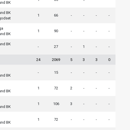
sund BK
sund BK
1
66
-
-
-
-
godset
ga
1
90
-
-
-
-
sund BK
sund BK
-
27
-
1
-
-
24
2069
5
3
3
0
-
15
-
-
-
-
sund BK
1
72
2
-
-
-
sund BK
1
106
3
-
-
-
sund BK
1
72
-
-
-
-
sund BK