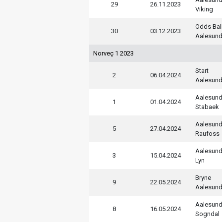
29
26.11.2023
Viking
Odds Bal
30
03.12.2023
Aalesun
Norveç 1 2023
Start
2
06.04.2024
Aalesun
Aalesun
1
01.04.2024
Stabaek
Aalesun
5
27.04.2024
Raufoss
Aalesun
3
15.04.2024
Lyn
Bryne
9
22.05.2024
Aalesun
Aalesun
8
16.05.2024
Sogndal