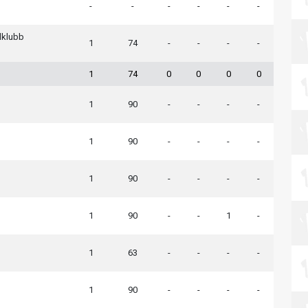
-
-
-
-
-
-
lklubb
1
74
-
-
-
-
d
1
74
0
0
0
0
1
90
-
-
-
-
d
d
1
90
-
-
-
-
d
1
90
-
-
-
-
d
1
90
-
-
1
-
1
63
-
-
-
-
d
d
1
90
-
-
-
-