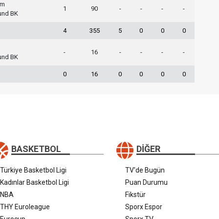
em
1
90
-
-
-
-
sund BK
4
355
5
0
0
0
-
16
-
-
-
-
sund BK
0
16
0
0
0
0
BASKETBOL
DIĞER
Türkiye Basketbol Ligi
TV'de Bugün
Kadınlar Basketbol Ligi
Puan Durumu
NBA
Fikstür
THY Euroleague
Sporx Espor
Eurocup
Sporx TV