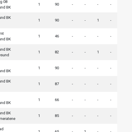
g 08
1
90
-
-
-
-
sund BK
sund BK
1
90
-
-
1
-
mt
1
46
-
-
-
-
sund BK
sund BK
1
82
-
-
1
-
esund
1
90
-
-
-
-
sund BK
sund BK
1
87
-
-
-
-
1
66
-
-
-
-
sund BK
sund BK
1
85
-
-
-
-
meratene
ad
1
65
-
1
-
-