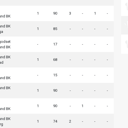
1
90
3
-
1
-
sund BK
sund BK
1
85
-
-
-
-
ga
godset
-
17
-
-
-
-
sund BK
sund BK
1
68
-
-
-
-
ad
-
15
-
-
-
-
sund BK
sund BK
1
90
-
-
-
-
1
90
-
1
-
-
sund BK
sund BK
1
74
2
-
-
-
rg