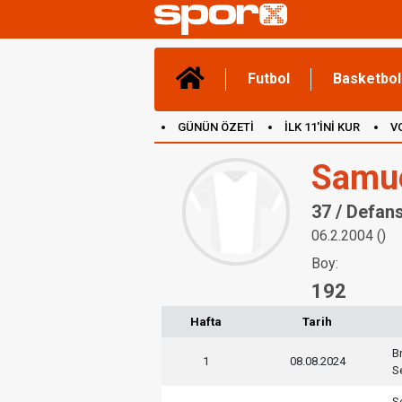
Futbol
Basketbol
GÜNÜN ÖZETİ
İLK 11'İNİ KUR
V
(YENİ) OYUNLAR
CANLI ANLATIM
Samue
37 / Defan
06.2.2004 ()
Boy:
192
Hafta
Tarih
B
1
08.08.2024
S
S