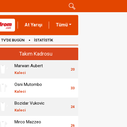
At Yarışı
Tümü
TV'DE BUGÜN
İSTATİSTİK
Takım Kadrosu
Marwan Aubert
20
Kaleci
Osni Mutombo
33
Kaleci
Bozidar Vukovic
24
Kaleci
Mirco Mazzeo
26