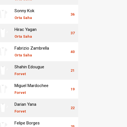
Sonny Kok
36
Orta Saha
Hirac Yagan
37
Orta Saha
Fabrizio Zambrella
40
Orta Saha
Shahin Edougue
21
Forvet
Miguel Mardochee
19
Forvet
Darian Yana
22
Forvet
Felipe Borges
25