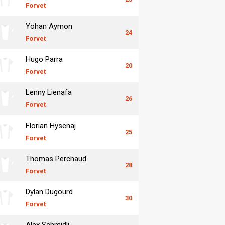
Forvet
Yohan Aymon
24
Forvet
Hugo Parra
20
Forvet
Lenny Lienafa
26
Forvet
Florian Hysenaj
25
Forvet
Thomas Perchaud
28
Forvet
Dylan Dugourd
30
Forvet
Alex Schmidli