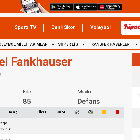
Sporx TV
Canlı Skor
Voleybol
OLEYBOL MİLLİ TAKIMLAR
SÜPER LİG
TRANSFER HABERLERİ
İNGİLTERE
l Fankhauser
s
Kilo:
Mevki:
85
Defans
Maç
İlk11
Süre
raga
-
-
-
-
-
-
ervette
ervette