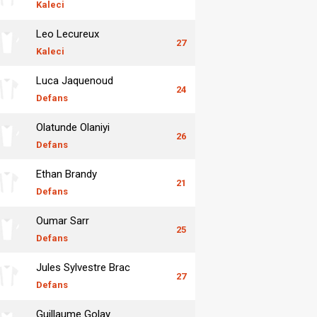
Kaleci
Leo Lecureux
27
Kaleci
Luca Jaquenoud
24
Defans
Olatunde Olaniyi
26
Defans
Ethan Brandy
21
Defans
Oumar Sarr
25
Defans
Jules Sylvestre Brac
27
Defans
Guillaume Golay