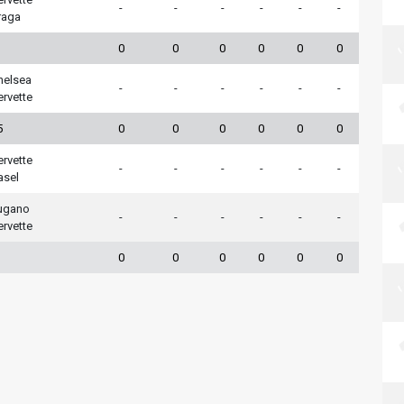
-
-
-
-
-
-
raga
0
0
0
0
0
0
helsea
-
-
-
-
-
-
ervette
5
0
0
0
0
0
0
ervette
-
-
-
-
-
-
asel
ugano
-
-
-
-
-
-
ervette
0
0
0
0
0
0