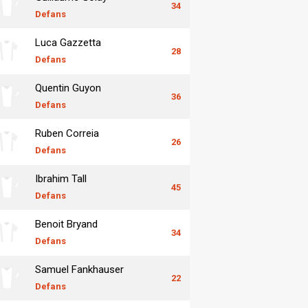
34
Defans
Luca Gazzetta
28
Defans
Quentin Guyon
36
Defans
Ruben Correia
26
Defans
Ibrahim Tall
45
Defans
Benoit Bryand
34
Defans
Samuel Fankhauser
22
Defans