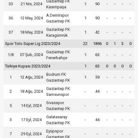
Gaziantep FK
33
21 Nis, 2024
1
90
-
-
-
-
Kasımpaşa
A.Demirspor
36
12 May, 2024
1
90
-
-
-
-
Gaziantep FK
Gaziantep FK
37
18 May, 2024
1
42
-
-
-
-
Karagümrük
Spor Toto Süper Lig 2023/2024
22
1896
0
1
3
0
Gaziantep FK
1/8
07 Şub, 2024
1
63
-
-
-
-
Fenerbahçe
Türkiye Kupası 2023/2024
1
63
0
0
0
0
Bodrum FK
1
12 Ağu, 2024
1
59
-
-
-
-
Gaziantep FK
Gaziantep FK
2
18 Ağu, 2024
-
44
-
-
-
-
Samsunspor
Sivasspor
5
14 Eyl, 2024
-
-
-
-
-
-
Gaziantep FK
Galatasaray
3
17 Eyl, 2024
-
44
-
-
-
-
Gaziantep FK
Eyüpspor
7
29 Eyl, 2024
-
-
-
-
-
-
Gaziantep FK