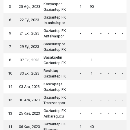
Konyaspor
3
25 Ağu, 2023
1
90
-
-
-
-
Gaziantep FK
Gaziantep FK
6
22 Eyl, 2023
-
-
-
-
-
-
İstanbulspor
Gaziantep FK
9
21 Eki, 2023
-
-
-
-
-
-
Antalyaspor
Samsunspor
7
29 Eyl, 2023
-
-
-
-
-
-
Gaziantep FK
Başakşehir
8
07 Eki, 2023
-
1
-
-
-
-
Gaziantep FK
Beşiktaş
10
30 Eki, 2023
-
1
-
-
-
-
Gaziantep FK
Kasımpaşa
14
03 Ara, 2023
-
-
-
-
-
-
Gaziantep FK
Gaziantep FK
15
10 Ara, 2023
-
-
-
-
-
-
Trabzonspor
Gaziantep FK
13
25 Kas, 2023
-
-
-
-
-
-
Ankaragücü
Gaziantep FK
11
06 Kas, 2023
1
40
-
-
-
-
Rizespor