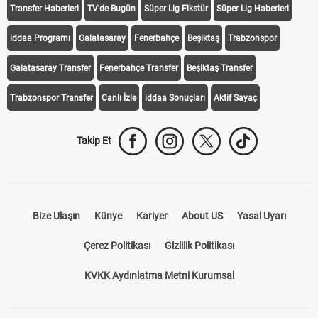
Transfer Haberleri
TV'de Bugün
Süper Lig Fikstür
Süper Lig Haberleri
iddaa Programı
Galatasaray
Fenerbahçe
Beşiktaş
Trabzonspor
Galatasaray Transfer
Fenerbahçe Transfer
Beşiktaş Transfer
Trabzonspor Transfer
Canlı İzle
iddaa Sonuçları
Aktif Sayaç
Takip Et
Bize Ulaşın
Künye
Kariyer
About US
Yasal Uyarı
Çerez Politikası
Gizlilik Politikası
KVKK Aydınlatma Metni Kurumsal