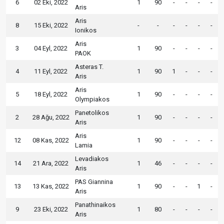
6
02 Eki, 2022
1
90
-
-
-
-
Aris
Aris
8
15 Eki, 2022
-
-
-
-
-
-
Ionikos
Aris
3
04 Eyl, 2022
1
90
-
-
-
-
PAOK
Asteras T.
4
11 Eyl, 2022
1
90
1
-
-
-
Aris
Aris
5
18 Eyl, 2022
1
90
-
-
-
-
Olympiakos
Panetolikos
2
28 Ağu, 2022
1
90
-
-
-
-
Aris
Aris
12
08 Kas, 2022
1
90
-
-
-
-
Lamia
Levadiakos
14
21 Ara, 2022
1
46
-
-
-
-
Aris
PAS Giannina
13
13 Kas, 2022
1
90
-
-
1
-
Aris
Panathinaikos
9
23 Eki, 2022
1
80
-
-
-
-
Aris