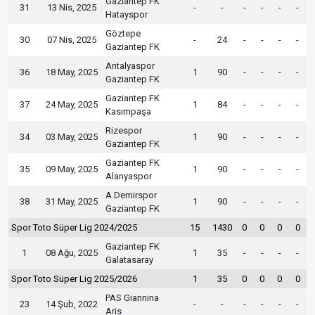
Gaziantep FK
31
13 Nis, 2025
-
-
-
-
-
-
Hatayspor
Göztepe
30
07 Nis, 2025
-
24
-
-
-
-
Gaziantep FK
Antalyaspor
36
18 May, 2025
1
90
-
-
-
-
Gaziantep FK
Gaziantep FK
37
24 May, 2025
1
84
-
-
-
-
Kasımpaşa
Rizespor
34
03 May, 2025
1
90
-
-
-
-
Gaziantep FK
Gaziantep FK
35
09 May, 2025
1
90
-
-
-
-
Alanyaspor
A.Demirspor
38
31 May, 2025
1
90
-
-
-
-
Gaziantep FK
Spor Toto Süper Lig 2024/2025
15
1430
0
0
0
0
Gaziantep FK
1
08 Ağu, 2025
1
35
-
-
-
-
Galatasaray
Spor Toto Süper Lig 2025/2026
1
35
0
0
0
0
PAS Giannina
23
14 Şub, 2022
-
-
-
-
-
-
Aris