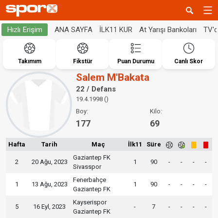
ANA SAYFA
İLK11 KUR
At Yarışı Bankoları
TV'
Hızlı Erişim
Takımım
Fikstür
Puan Durumu
Canlı Skor
Salem M'Bakata
22 / Defans
19.4.1998 ()
Boy:
Kilo:
177
69
Hafta
Tarih
Maç
İlk11
Süre
Gaziantep FK
2
20 Ağu, 2023
1
90
-
-
-
-
Sivasspor
Fenerbahçe
1
13 Ağu, 2023
1
90
-
-
-
-
Gaziantep FK
Kayserispor
5
16 Eyl, 2023
-
7
-
-
-
-
Gaziantep FK