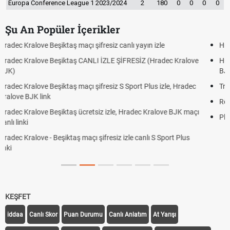
Europa Conference League 1 2023/2024
2
180
0
0
0
0
Şu An Popüler İçerikler
Hradec Kralove - Beşiktaş maçı şifresiz izle canlı tv100 linki
ve
Hradec Kralove Beşiktaş maçı şifresiz tv100 izle, Hradec Kralove
BJK link
ec
Trivela Nedir? Trivela Vuruşu Nasıl Yapılır?
Röveşata Nedir? Röveşata Vuruşu Nasıl Yapılır?
açı
Plonjon Nedir? Kalecilikte Plonjon Hareketi Nasıl Yapılır?
KEŞFET
iddaa
Canlı Skor
Puan Durumu
Canlı Anlatım
At Yarışı