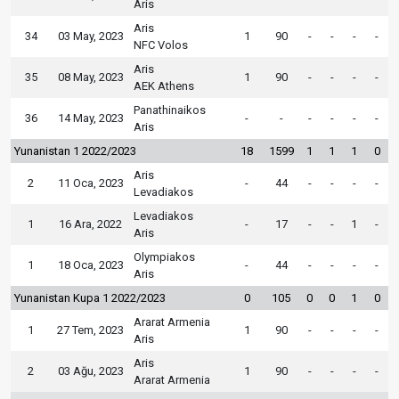
Aris
Aris
34
03 May, 2023
1
90
-
-
-
-
NFC Volos
Aris
35
08 May, 2023
1
90
-
-
-
-
AEK Athens
Panathinaikos
36
14 May, 2023
-
-
-
-
-
-
Aris
Yunanistan 1 2022/2023
18
1599
1
1
1
0
Aris
2
11 Oca, 2023
-
44
-
-
-
-
Levadiakos
Levadiakos
1
16 Ara, 2022
-
17
-
-
1
-
Aris
Olympiakos
1
18 Oca, 2023
-
44
-
-
-
-
Aris
Yunanistan Kupa 1 2022/2023
0
105
0
0
1
0
Ararat Armenia
1
27 Tem, 2023
1
90
-
-
-
-
Aris
Aris
2
03 Ağu, 2023
1
90
-
-
-
-
Ararat Armenia