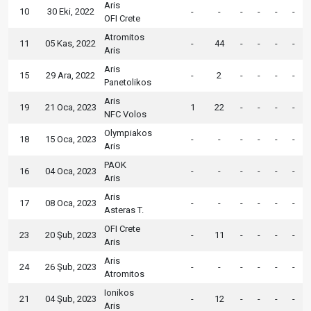
Aris
10
30 Eki, 2022
-
-
-
-
-
-
OFI Crete
Atromitos
11
05 Kas, 2022
-
44
-
-
-
-
Aris
Aris
15
29 Ara, 2022
-
2
-
-
-
-
Panetolikos
Aris
19
21 Oca, 2023
1
22
-
-
-
-
NFC Volos
Olympiakos
18
15 Oca, 2023
-
-
-
-
-
-
Aris
PAOK
16
04 Oca, 2023
-
-
-
-
-
-
Aris
Aris
17
08 Oca, 2023
-
-
-
-
-
-
Asteras T.
OFI Crete
23
20 Şub, 2023
-
11
-
-
-
-
Aris
Aris
24
26 Şub, 2023
-
-
-
-
-
-
Atromitos
Ionikos
21
04 Şub, 2023
-
12
-
-
-
-
Aris