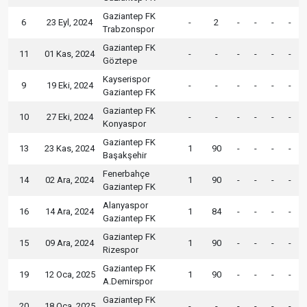
Gaziantep FK
6
23 Eyl, 2024
-
2
-
-
-
-
Trabzonspor
Gaziantep FK
11
01 Kas, 2024
-
-
-
-
-
-
Göztepe
Kayserispor
9
19 Eki, 2024
-
-
-
-
-
-
Gaziantep FK
Gaziantep FK
10
27 Eki, 2024
-
-
-
-
-
-
Konyaspor
Gaziantep FK
13
23 Kas, 2024
1
90
-
-
-
-
Başakşehir
Fenerbahçe
14
02 Ara, 2024
1
90
-
-
-
-
Gaziantep FK
Alanyaspor
16
14 Ara, 2024
1
84
-
-
-
-
Gaziantep FK
Gaziantep FK
15
09 Ara, 2024
1
90
-
-
-
-
Rizespor
Gaziantep FK
19
12 Oca, 2025
1
90
-
-
-
-
A.Demirspor
Gaziantep FK
20
18 Oca, 2025
-
-
-
-
-
-