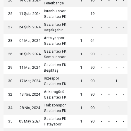
20
14 Oca, 2024
1
90
-
-
-
-
Fenerbahçe
İstanbulspor
25
11 Şub, 2024
-
19
-
-
-
-
Gaziantep FK
Gaziantep FK
27
24 Şub, 2024
-
-
-
-
-
-
Başakşehir
Antalyaspor
28
04 Mar, 2024
1
64
-
-
-
-
Gaziantep FK
Gaziantep FK
26
18 Şub, 2024
1
90
-
-
-
-
Samsunspor
Gaziantep FK
29
11 Mar, 2024
1
90
-
-
-
-
Beşiktaş
Rizespor
30
17 Mar, 2024
1
90
-
-
1
-
Gaziantep FK
Ankaragücü
32
13 Nis, 2024
1
90
-
-
-
-
Gaziantep FK
Trabzonspor
34
28 Nis, 2024
1
90
-
1
-
-
Gaziantep FK
Gaziantep FK
35
05 May, 2024
1
90
-
-
-
-
Hatayspor