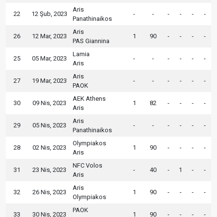
Aris
22
12 Şub, 2023
-
-
-
-
-
-
Panathinaikos
Aris
26
12 Mar, 2023
1
90
-
-
-
-
PAS Giannina
Lamia
25
05 Mar, 2023
-
-
-
-
-
-
Aris
Aris
27
19 Mar, 2023
-
-
-
-
-
-
PAOK
AEK Athens
30
09 Nis, 2023
1
82
-
-
-
-
Aris
Aris
29
05 Nis, 2023
-
-
-
-
-
-
Panathinaikos
Olympiakos
28
02 Nis, 2023
1
90
-
-
-
-
Aris
NFC Volos
31
23 Nis, 2023
-
40
-
1
-
-
Aris
Aris
32
26 Nis, 2023
1
90
-
-
-
-
Olympiakos
PAOK
33
30 Nis, 2023
1
90
-
-
-
-