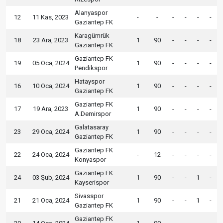
Alanyaspor
12
11 Kas, 2023
-
-
-
-
-
-
Gaziantep FK
Karagümrük
18
23 Ara, 2023
1
90
-
-
-
-
Gaziantep FK
Gaziantep FK
19
05 Oca, 2024
1
90
-
-
-
-
Pendikspor
Hatayspor
16
10 Oca, 2024
1
90
-
-
-
-
Gaziantep FK
Gaziantep FK
17
19 Ara, 2023
1
90
-
-
-
-
A.Demirspor
Galatasaray
23
29 Oca, 2024
1
90
-
-
-
-
Gaziantep FK
Gaziantep FK
22
24 Oca, 2024
-
12
-
-
-
-
Konyaspor
Gaziantep FK
24
03 Şub, 2024
1
90
-
-
1
-
Kayserispor
Sivasspor
21
21 Oca, 2024
1
90
-
-
1
-
Gaziantep FK
Gaziantep FK