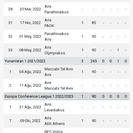
Aris
28
20 Mar, 2022
-
-
-
-
-
-
Panathinaikos
Aris
31
17 Nis, 2022
1
85
-
-
-
-
PAOK
Panathinaikos
32
01 May, 2022
1
90
-
-
-
-
Aris
Aris
33
08 May, 2022
1
90
-
-
1
-
Olympiakos
Yunanistan 1 2021/2022
3
265
0
0
1
0
Maccabi Tel Aviv
1
04 Ağu, 2022
1
90
-
-
-
-
Aris
Aris
2
11 Ağu, 2022
-
-
-
-
-
-
Maccabi Tel Aviv
Europa Conference League 1 2022/2023
1
90
0
0
0
0
Aris
1
21 Ağu, 2022
-
-
-
-
-
-
Levadiakos
Aris
7
09 Eki, 2022
1
90
-
-
-
-
AEK Athens
NFC Volos