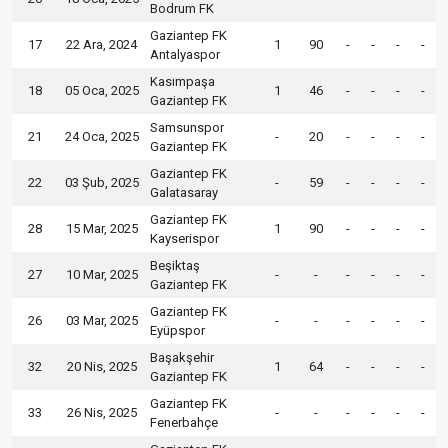
Bodrum FK
Gaziantep FK
17
22 Ara, 2024
1
90
-
-
-
-
Antalyaspor
Kasımpaşa
18
05 Oca, 2025
1
46
-
-
-
-
Gaziantep FK
Samsunspor
21
24 Oca, 2025
-
20
-
-
-
-
Gaziantep FK
Gaziantep FK
22
03 Şub, 2025
-
59
-
-
-
-
Galatasaray
Gaziantep FK
28
15 Mar, 2025
1
90
-
-
-
-
Kayserispor
Beşiktaş
27
10 Mar, 2025
-
-
-
-
-
-
Gaziantep FK
Gaziantep FK
26
03 Mar, 2025
-
-
-
-
-
-
Eyüpspor
Başakşehir
32
20 Nis, 2025
1
64
-
-
-
-
Gaziantep FK
Gaziantep FK
33
26 Nis, 2025
-
-
-
-
-
-
Fenerbahçe