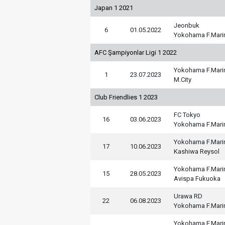
Japan 1 2021
Jeonbuk
6
01.05.2022
Yokohama F.Mari
AFC Şampiyonlar Ligi 1 2022
Yokohama F.Mari
1
23.07.2023
M.City
Club Friendlies 1 2023
FC Tokyo
16
03.06.2023
Yokohama F.Mari
Yokohama F.Mari
17
10.06.2023
Kashiwa Reysol
Yokohama F.Mari
15
28.05.2023
Avispa Fukuoka
Urawa RD
22
06.08.2023
Yokohama F.Mari
Yokohama F.Mari