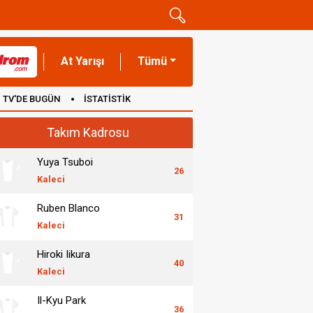
At Yarışı
Tümü
TV'DE BUGÜN
İSTATİSTİK
Takım Kadrosu
Yuya Tsuboi
26
Kaleci
Ruben Blanco
31
Kaleci
Hiroki Iikura
40
Kaleci
Il-Kyu Park
36