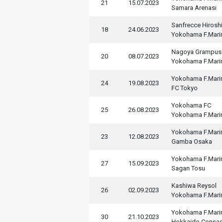
21
15.07.2023
Samara Arenası
Sanfrecce Hirosh
18
24.06.2023
Yokohama F.Mari
Nagoya Grampus
20
08.07.2023
Yokohama F.Mari
Yokohama F.Mari
24
19.08.2023
FC Tokyo
Yokohama FC
25
26.08.2023
Yokohama F.Mari
Yokohama F.Mari
23
12.08.2023
Gamba Osaka
Yokohama F.Mari
27
15.09.2023
Sagan Tosu
Kashiwa Reysol
26
02.09.2023
Yokohama F.Mari
Yokohama F.Mari
30
21.10.2023
Hokkaido Consa