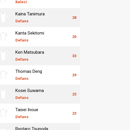
Kaleci
Kaina Tanimura
28
Defans
Kanta Sekitomi
20
Defans
Ken Matsubara
33
Defans
Thomas Deng
29
Defans
Kosei Suwama
23
Defans
Taisei Inoue
23
Defans
Ryotaro Tsunoda