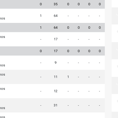
0
35
0
0
0
0
1
64
-
-
-
-
nos
1
64
0
0
0
0
nos
-
17
-
-
-
-
0
17
0
0
0
0
-
9
-
-
-
-
nos
nos
-
11
1
-
-
-
nos
-
12
-
-
-
-
-
31
-
-
-
-
nos
nos