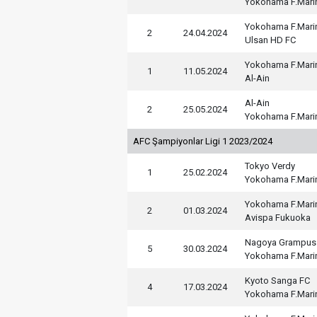
Yokohama F.Mari
Yokohama F.Mari
2
24.04.2024
Ulsan HD FC
Yokohama F.Mari
1
11.05.2024
Al-Ain
Al-Ain
2
25.05.2024
Yokohama F.Mari
AFC Şampiyonlar Ligi 1 2023/2024
Tokyo Verdy
1
25.02.2024
Yokohama F.Mari
Yokohama F.Mari
2
01.03.2024
Avispa Fukuoka
Nagoya Grampus
5
30.03.2024
Yokohama F.Mari
Kyoto Sanga FC
4
17.03.2024
Yokohama F.Mari