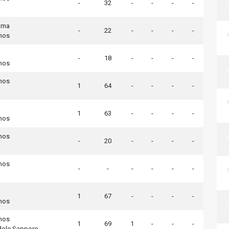
-
32
-
-
-
-
ima
-
22
-
-
-
-
nos
-
18
-
-
-
-
nos
nos
1
64
-
-
-
-
1
63
-
-
-
-
nos
nos
-
20
-
-
-
-
nos
-
-
-
-
-
-
1
67
-
-
-
-
nos
nos
1
69
1
-
-
-
dole Sapporo