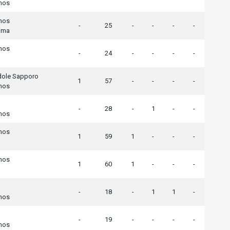
nos
nos
-
25
-
-
-
-
ima
nos
-
24
-
-
-
-
dole Sapporo
1
57
-
-
-
-
nos
-
28
-
1
-
-
nos
nos
1
59
1
-
-
-
nos
1
60
1
-
-
-
-
18
-
1
1
-
nos
-
19
-
-
-
-
nos