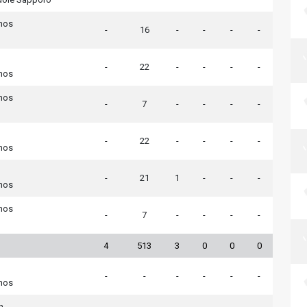
nos
-
16
-
-
-
-
-
22
-
-
-
-
nos
nos
-
7
-
-
-
-
-
22
-
-
-
-
nos
-
21
1
-
-
-
nos
nos
-
7
-
-
-
-
4
513
3
0
0
0
-
-
-
-
-
-
nos
n