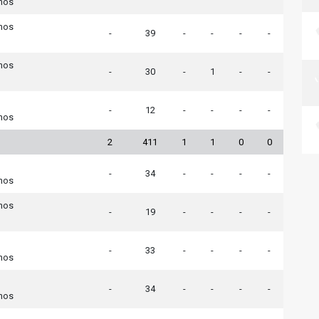
nos
nos
-
39
-
-
-
-
nos
-
30
-
1
-
-
-
12
-
-
-
-
nos
2
411
1
1
0
0
-
34
-
-
-
-
nos
nos
-
19
-
-
-
-
-
33
-
-
-
-
nos
-
34
-
-
-
-
nos