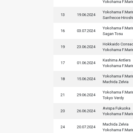
Yokohama F.Mari
Yokohama F.Mari
13
19.06.2024
Sanfrecce Hirosh
Yokohama F.Mari
16
03.07.2024
Sagan Tosu
Hokkaido Consa
19
23.06.2024
Yokohama F.Mari
Kashima Antlers
17
01.06.2024
Yokohama F.Mari
Yokohama F.Mari
18
15.06.2024
Machida Zelvia
Yokohama F.Mari
21
29.06.2024
Tokyo Verdy
Avispa Fukuoka
20
26.06.2024
Yokohama F.Mari
Machida Zelvia
24
20.07.2024
Yokohama F.Mari