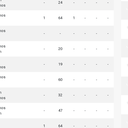
-
24
-
-
-
-
nos
nos
1
64
1
-
-
-
nos
-
-
-
-
-
-
nos
-
20
-
-
-
-
n
-
19
-
-
-
-
nos
nos
-
60
-
-
-
-
n
-
32
-
-
-
-
nos
nos
-
47
-
-
-
-
n
1
64
-
-
-
-