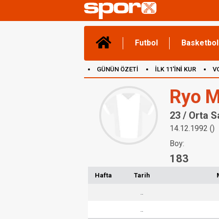
Futbol
Basketbol
GÜNÜN ÖZETİ
İLK 11'İNİ KUR
V
(YENİ) OYUNLAR
CANLI ANLATIM
Ryo M
23 / Orta 
14.12.1992 ()
Boy:
183
Hafta
Tarih
..
..