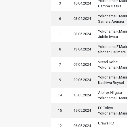
Yokohama F.Mari
3
10.04.2024
Gamba Osaka
Yokohama F.Mari
6
03.04.2024
Samara Arenası
Yokohama F.Mari
11
03.05.2024
Jubilo Iwata
Yokohama F.Mari
8
13.04.2024
Shonan Bellmare
Vissel Kobe
7
07.04.2024
Yokohama F.Mari
Yokohama F.Mari
9
29.05.2024
Kashiwa Reysol
Albirex Niigata
14
15.05.2024
Yokohama F.Mari
FC Tokyo
15
19.05.2024
Yokohama F.Mari
Urawa RD
12
06.05.2024