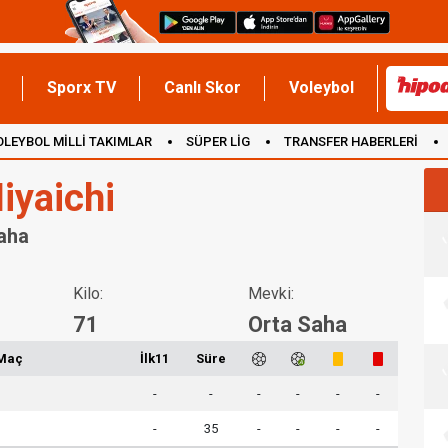
Sporx TV
Canlı Skor
Voleybol
OLEYBOL MİLLİ TAKIMLAR
SÜPER LİG
TRANSFER HABERLERİ
İNGİLTERE
iyaichi
Saha
Kilo:
Mevki:
71
Orta Saha
Maç
İlk11
Süre
-
-
-
-
-
-
-
35
-
-
-
-