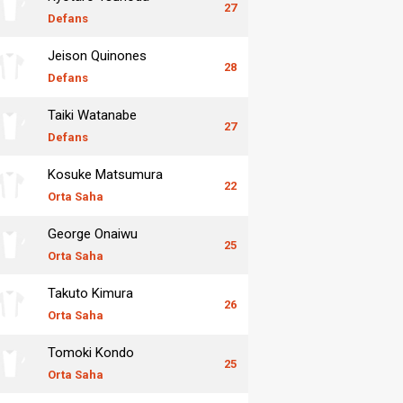
27
Defans
Jeison Quinones
28
Defans
Taiki Watanabe
27
Defans
Kosuke Matsumura
22
Orta Saha
George Onaiwu
25
Orta Saha
Takuto Kimura
26
Orta Saha
Tomoki Kondo
25
Orta Saha