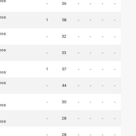
nos
-
36
-
-
-
-
nos
1
58
-
-
-
-
nos
-
32
-
-
-
-
nos
-
33
-
-
-
-
1
57
-
-
-
-
nos
nos
-
44
-
-
-
-
-
30
-
-
-
-
nos
-
28
-
-
-
-
nos
-
28
-
-
-
-