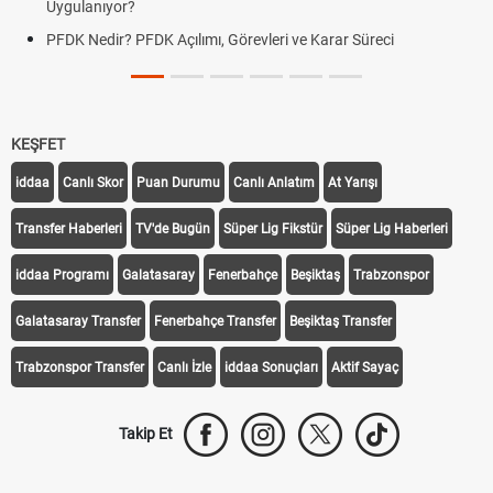
Uygulanıyor?
PFDK Nedir? PFDK Açılımı, Görevleri ve Karar Süreci
KEŞFET
iddaa
Canlı Skor
Puan Durumu
Canlı Anlatım
At Yarışı
Transfer Haberleri
TV'de Bugün
Süper Lig Fikstür
Süper Lig Haberleri
iddaa Programı
Galatasaray
Fenerbahçe
Beşiktaş
Trabzonspor
Galatasaray Transfer
Fenerbahçe Transfer
Beşiktaş Transfer
Trabzonspor Transfer
Canlı İzle
iddaa Sonuçları
Aktif Sayaç
Takip Et