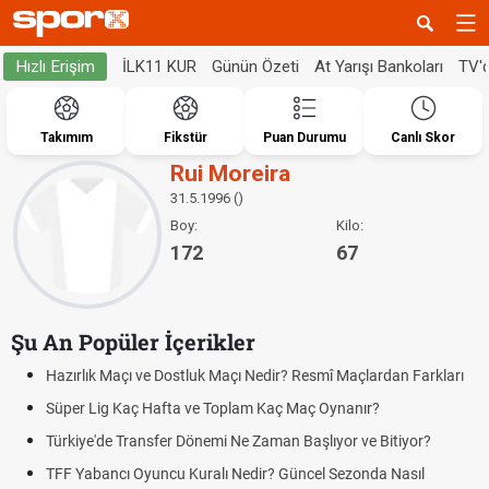
İLK11 KUR
Günün Özeti
At Yarışı Bankoları
TV'
Hızlı Erişim
Takımım
Fikstür
Puan Durumu
Canlı Skor
Rui Moreira
31.5.1996 ()
Boy:
Kilo:
172
67
Şu An Popüler İçerikler
Hazırlık Maçı ve Dostluk Maçı Nedir? Resmî Maçlardan Farkları
Süper Lig Kaç Hafta ve Toplam Kaç Maç Oynanır?
Türkiye'de Transfer Dönemi Ne Zaman Başlıyor ve Bitiyor?
TFF Yabancı Oyuncu Kuralı Nedir? Güncel Sezonda Nasıl