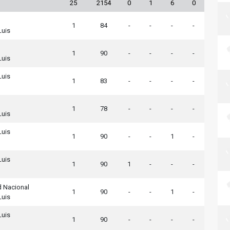
25
2154
0
1
6
0
1
84
-
-
-
-
Luis
1
90
-
-
-
-
Luis
Luis
1
83
-
-
-
-
1
78
-
-
-
-
Luis
Luis
1
90
-
-
1
-
Luis
1
90
1
-
-
-
d Nacional
1
90
-
-
1
-
Luis
Luis
1
90
-
-
-
-