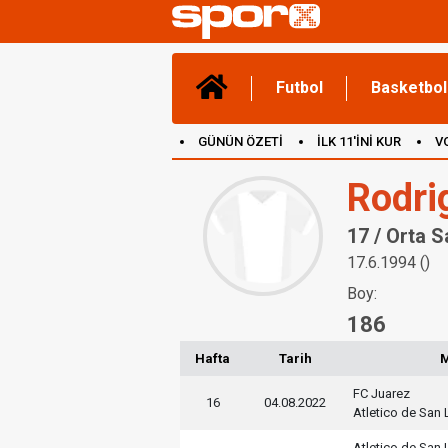
Futbol
Basketbol
GÜNÜN ÖZETİ
İLK 11'İNİ KUR
V
(YENİ) OYUNLAR
CANLI ANLATIM
Rodri
17 / Orta 
17.6.1994 ()
Boy:
186
Hafta
Tarih
FC Juarez
16
04.08.2022
Atletico de San 
Atletico de San 