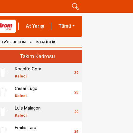
At Yarışı
Tümü
TV'DE BUGÜN
İSTATİSTİK
Takım Kadrosu
Rodolfo Cota
39
Kaleci
Cesar Lugo
23
Kaleci
Luis Malagon
29
Kaleci
Emilio Lara
24