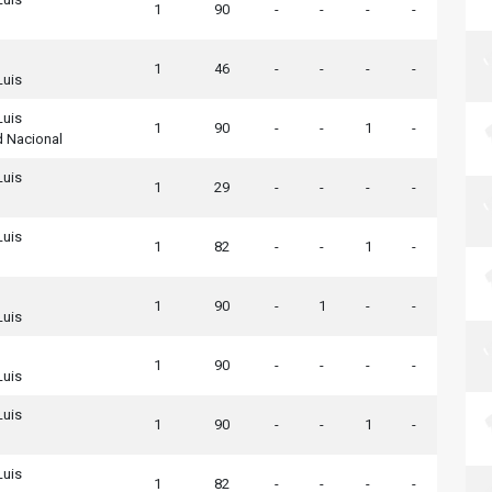
1
90
-
-
-
-
1
46
-
-
-
-
Luis
Luis
1
90
-
-
1
-
d Nacional
Luis
1
29
-
-
-
-
Luis
1
82
-
-
1
-
1
90
-
1
-
-
Luis
1
90
-
-
-
-
Luis
Luis
1
90
-
-
1
-
Luis
1
82
-
-
-
-