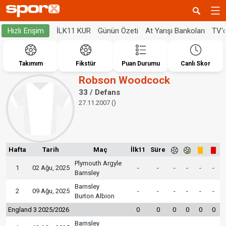
İLK11 KUR
Günün Özeti
At Yarışı Bankoları
TV'
Hızlı Erişim
Takımım
Fikstür
Puan Durumu
Canlı Skor
Robson Woodcock
33 / Defans
27.11.2007 ()
Hafta
Tarih
Maç
İlk11
Süre
Plymouth Argyle
1
02 Ağu, 2025
-
-
-
-
-
-
Barnsley
Barnsley
2
09 Ağu, 2025
-
-
-
-
-
-
Burton Albion
England 3 2025/2026
0
0
0
0
0
0
Barnsley