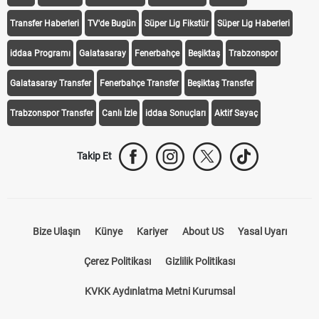
Transfer Haberleri
TV'de Bugün
Süper Lig Fikstür
Süper Lig Haberleri
iddaa Programı
Galatasaray
Fenerbahçe
Beşiktaş
Trabzonspor
Galatasaray Transfer
Fenerbahçe Transfer
Beşiktaş Transfer
Trabzonspor Transfer
Canlı İzle
iddaa Sonuçları
Aktif Sayaç
Takip Et
Bize Ulaşın
Künye
Kariyer
About US
Yasal Uyarı
Çerez Politikası
Gizlilik Politikası
KVKK Aydınlatma Metni Kurumsal