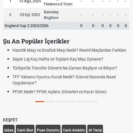
1
13 Ağu, 2025
-
-
-
-
-
-
Fleetwood Town
Barnsley
3
23 Eyl, 2025
-
-
-
-
-
-
Brighton
England Cup 2 2025/2026
0
0
0
0
0
0
Şu An Popüler İçerikler
Hazırlık Maçı ve Dostluk Maçı Nedir? Resmî Maçlardan Farkları
Süper Lig Kaç Hafta ve Toplam Kaç Maç Oynanır?
Türkiye'de Transfer Dönemi Ne Zaman Başlıyor ve Bitiyor?
TFF Yabancı Oyuncu Kuralı Nedir? Güncel Sezonda Nasıl
Uygulanıyor?
PFDK Nedir? PFDK Açılımı, Görevleri ve Karar Süreci
KEŞFET
iddaa
Canlı Skor
Puan Durumu
Canlı Anlatım
At Yarışı