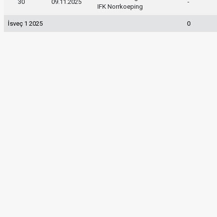
30
09.11.2025
-
IFK Norrkoeping
İsveç 1 2025
0