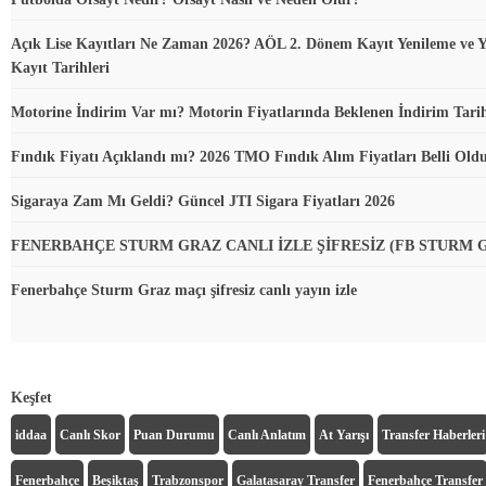
Açık Lise Kayıtları Ne Zaman 2026? AÖL 2. Dönem Kayıt Yenileme ve Y
Kayıt Tarihleri
Motorine İndirim Var mı? Motorin Fiyatlarında Beklenen İndirim Tari
Fındık Fiyatı Açıklandı mı? 2026 TMO Fındık Alım Fiyatları Belli Ol
Sigaraya Zam Mı Geldi? Güncel JTI Sigara Fiyatları 2026
FENERBAHÇE STURM GRAZ CANLI İZLE ŞİFRESİZ (FB STURM 
Fenerbahçe Sturm Graz maçı şifresiz canlı yayın izle
Keşfet
iddaa
Canlı Skor
Puan Durumu
Canlı Anlatım
At Yarışı
Transfer Haberleri
Fenerbahçe
Beşiktaş
Trabzonspor
Galatasaray Transfer
Fenerbahçe Transfer