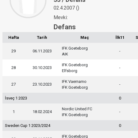
02.4.2007 ()
Mevki:
Defans
Hafta
Tarih
Maç
İlk11
S
IFK Goeteborg
29
06.11.2023
-
AIK
IFK Goeteborg
28
30.10.2023
-
Elfsborg
IFK Vaernamo
27
23.10.2023
-
IFK Goeteborg
İsveç 1 2023
0
Nordic United FC
1
18.02.2024
-
IFK Goeteborg
Sweden Cup 1 2023/2024
0
IFK Goeteborg