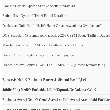
Skor Ne Demek? Sporda Skor ve Sonuç Kavramları
Futbol Nasıl Oynanır? Temel Futbol Kuralları
Deplasman Golü Kuralı Nedir? Hangi Organizasyonlarda Uygulanıyor?
DGS Sonuçları Ne Zaman Açıklanacak 2026? ÖSYM Sonuç Tarihini Duyur
Mazota İndirim Var mı? Motorin Fiyatlarında Son Durum
Hradec Kralove Beşiktaş maçı şifresiz canlı yayın izle
Hradec Kralove Beşiktaş CANLI İZLE ŞİFRESİZ (Hradec Kralove BJK)
Bonservis Nedir? Futbolda Bonservis Sistemi Nasıl İşler?
Jübile Maçı Nedir? Futbolda Jübile Yapmak Ne Anlama Gelir?
Futbolda Averaj Nedir? Genel Averaj ve İkili Averaj Arasındaki Farklar
Futbolda Ofsayt Nedir? Ofsayt Nasıl ve Neden Olur?