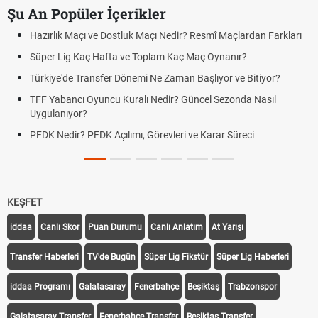
Şu An Popüler İçerikler
Hazırlık Maçı ve Dostluk Maçı Nedir? Resmî Maçlardan Farkları
Süper Lig Kaç Hafta ve Toplam Kaç Maç Oynanır?
Türkiye'de Transfer Dönemi Ne Zaman Başlıyor ve Bitiyor?
TFF Yabancı Oyuncu Kuralı Nedir? Güncel Sezonda Nasıl
Uygulanıyor?
PFDK Nedir? PFDK Açılımı, Görevleri ve Karar Süreci
KEŞFET
iddaa
Canlı Skor
Puan Durumu
Canlı Anlatım
At Yarışı
Transfer Haberleri
TV'de Bugün
Süper Lig Fikstür
Süper Lig Haberleri
iddaa Programı
Galatasaray
Fenerbahçe
Beşiktaş
Trabzonspor
Galatasaray Transfer
Fenerbahçe Transfer
Beşiktaş Transfer