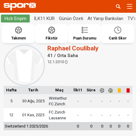
İLK11 KUR
Günün Özeti
At Yarışı Bankoları
TV'
Hızlı Erişim
Takımım
Fikstür
Puan Durumu
Canlı Skor
Raphael Coulibaly
41 / Orta Saha
12.1.2010 ()
Hafta
Tarih
Maç
İlk11
Süre
Winterthur
5
30 Ağu, 2025
-
-
-
-
-
-
FC Zürich
FC Zürich
12
01 Kas, 2025
-
-
-
-
-
-
Lausanne
Switzerland 1 2025/2026
0
0
0
0
0
0