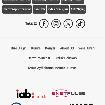
Trabzonspor Transfer
Canlı İzle
iddaa Sonuçları
Aktif Sayaç
Takip Et
Bize Ulaşın
Künye
Kariyer
About US
Yasal Uyarı
Çerez Politikası
Gizlilik Politikası
KVKK Aydınlatma Metni Kurumsal