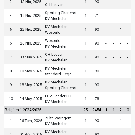
3
13 Nis, 2025
1
90
-
-
-
-
OH Leuven
Sporting Charleroi
4
19 Nis, 2025
1
71
-
-
-
-
KV Mechelen
KV Mechelen
5
22 Nis, 2025
1
90
-
-
1
-
Westerlo
Westerlo
6
26 Nis, 2025
1
90
-
-
-
-
KV Mechelen
OH Leuven
7
03 May, 2025
1
90
-
-
-
-
KV Mechelen
KV Mechelen
8
10 May, 2025
1
90
-
-
-
-
Standard Liege
KV Mechelen
9
18 May, 2025
1
90
-
-
-
-
Sporting Charleroi
FCV Dender EH
10
24 May, 2025
1
78
-
-
-
-
KV Mechelen
Belgium 1 2024/2025
25
2454
1
1
2
0
Zulte Waregem
1
26 Tem, 2025
1
90
-
-
1
-
KV Mechelen
KV Mechelen
2
01 Ağu, 2025
1
90
-
-
-
-