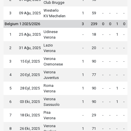
Club Brugge
Westerlo
3
09 Ağu, 2025
1
59
-
-
-
-
KV Mechelen
Belgium 1 2025/2026
3
239
0
0
1
0
Udinese
1
25 Ağu, 2025
-
18
-
-
1
-
Verona
Lazio
2
31 Ağu, 2025
-
20
-
-
-
-
Verona
Verona
3
15 Eyl, 2025
1
90
-
-
-
-
Cremonese
Verona
4
20 Eyl, 2025
1
77
-
-
-
-
Juventus
Roma
5
28 Eyl, 2025
1
90
-
-
1
-
Verona
Verona
6
03 Eki, 2025
1
90
-
-
1
-
Sassuolo
Pisa
7
18 Eki, 2025
-
29
-
-
-
-
Verona
Verona
8
26 Eki, 2025
1
71
-
-
-
-