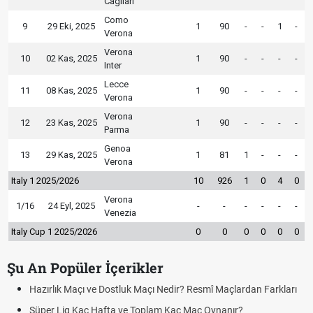
Cagliari
Como
9
29 Eki, 2025
1
90
-
-
1
-
Verona
Verona
10
02 Kas, 2025
1
90
-
-
-
-
Inter
Lecce
11
08 Kas, 2025
1
90
-
-
-
-
Verona
Verona
12
23 Kas, 2025
1
90
-
-
-
-
Parma
Genoa
13
29 Kas, 2025
1
81
1
-
-
-
Verona
Italy 1 2025/2026
10
926
1
0
4
0
Verona
1/16
24 Eyl, 2025
-
-
-
-
-
-
Venezia
Italy Cup 1 2025/2026
0
0
0
0
0
0
Şu An Popüler İçerikler
Hazırlık Maçı ve Dostluk Maçı Nedir? Resmî Maçlardan Farkları
P
Süper Lig Kaç Hafta ve Toplam Kaç Maç Oynanır?
S