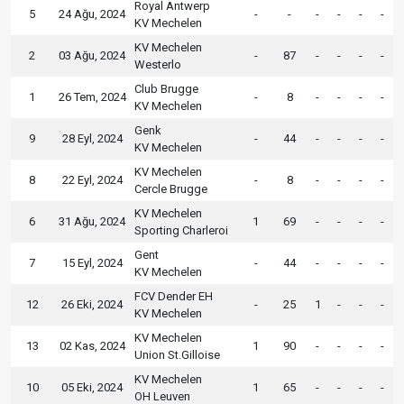
Royal Antwerp
5
24 Ağu, 2024
-
-
-
-
-
-
KV Mechelen
KV Mechelen
2
03 Ağu, 2024
-
87
-
-
-
-
Westerlo
Club Brugge
1
26 Tem, 2024
-
8
-
-
-
-
KV Mechelen
Genk
9
28 Eyl, 2024
-
44
-
-
-
-
KV Mechelen
KV Mechelen
8
22 Eyl, 2024
-
8
-
-
-
-
Cercle Brugge
KV Mechelen
6
31 Ağu, 2024
1
69
-
-
-
-
Sporting Charleroi
Gent
7
15 Eyl, 2024
-
44
-
-
-
-
KV Mechelen
FCV Dender EH
12
26 Eki, 2024
-
25
1
-
-
-
KV Mechelen
KV Mechelen
13
02 Kas, 2024
1
90
-
-
-
-
Union St.Gilloise
KV Mechelen
10
05 Eki, 2024
1
65
-
-
-
-
OH Leuven