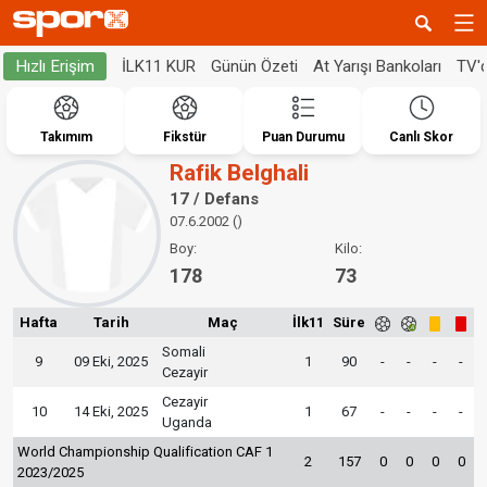
İLK11 KUR
Günün Özeti
At Yarışı Bankoları
TV'
Hızlı Erişim
Takımım
Fikstür
Puan Durumu
Canlı Skor
Rafik Belghali
17 / Defans
07.6.2002 ()
Boy:
Kilo:
178
73
Hafta
Tarih
Maç
İlk11
Süre
Somali
9
09 Eki, 2025
1
90
-
-
-
-
Cezayir
Cezayir
10
14 Eki, 2025
1
67
-
-
-
-
Uganda
World Championship Qualification CAF 1
2
157
0
0
0
0
2023/2025