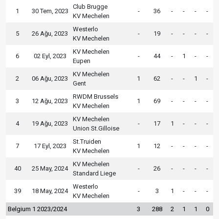
Club Brugge
1
30 Tem, 2023
-
36
-
-
-
-
KV Mechelen
Westerlo
5
26 Ağu, 2023
-
19
-
-
-
-
KV Mechelen
KV Mechelen
6
02 Eyl, 2023
-
44
-
1
-
-
Eupen
KV Mechelen
2
06 Ağu, 2023
1
62
-
-
1
-
Gent
RWDM Brussels
3
12 Ağu, 2023
1
69
-
-
-
-
KV Mechelen
KV Mechelen
4
19 Ağu, 2023
-
17
1
-
-
-
Union St.Gilloise
St.Truiden
7
17 Eyl, 2023
1
12
-
-
-
-
KV Mechelen
KV Mechelen
40
25 May, 2024
-
26
-
-
-
-
Standard Liege
Westerlo
39
18 May, 2024
-
3
1
-
-
-
KV Mechelen
Belgium 1 2023/2024
3
288
2
1
1
0