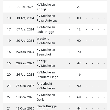
KV Mechelen
11
20 Eki, 2024
-
23
-
-
-
-
Kortrijk
KV Mechelen
18
13 Ara, 2024
1
88
-
-
-
-
Royal Antwerp
KV Mechelen
17
07 Ara, 2024
-
12
-
-
-
-
Club Brugge
Westerlo
19
20 Ara, 2024
1
90
-
-
-
-
KV Mechelen
KV Mechelen
15
24 Kas, 2024
1
70
-
-
-
-
Beerschot
Kortrijk
16
29 Kas, 2024
-
44
-
-
-
-
KV Mechelen
KV Mechelen
20
26 Ara, 2024
-
16
-
-
-
-
Standard Liege
Anderlecht
23
26 Oca, 2025
1
90
-
-
-
-
KV Mechelen
KV Mechelen
22
18 Oca, 2025
1
69
-
-
-
-
Genk
Cercle Brugge
21
12 Oca, 2025
-
44
-
-
-
-