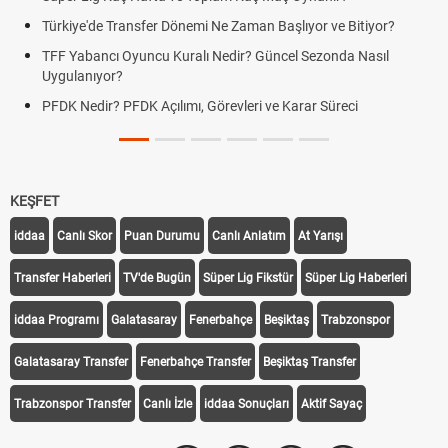
Türkiye'de Transfer Dönemi Ne Zaman Başlıyor ve Bitiyor?
F
TFF Yabancı Oyuncu Kuralı Nedir? Güncel Sezonda Nasıl
D
Uygulanıyor?
U
PFDK Nedir? PFDK Açılımı, Görevleri ve Karar Süreci
D
T
KEŞFET
iddaa
Canlı Skor
Puan Durumu
Canlı Anlatım
At Yarışı
Transfer Haberleri
TV'de Bugün
Süper Lig Fikstür
Süper Lig Haberleri
iddaa Programı
Galatasaray
Fenerbahçe
Beşiktaş
Trabzonspor
Galatasaray Transfer
Fenerbahçe Transfer
Beşiktaş Transfer
Trabzonspor Transfer
Canlı İzle
iddaa Sonuçları
Aktif Sayaç