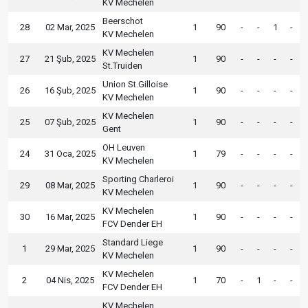
KV Mechelen
Beerschot
28
02 Mar, 2025
1
90
-
-
1
-
KV Mechelen
KV Mechelen
27
21 Şub, 2025
1
90
-
-
-
-
St.Truiden
Union St.Gilloise
26
16 Şub, 2025
1
90
-
-
-
-
KV Mechelen
KV Mechelen
25
07 Şub, 2025
1
90
-
-
-
-
Gent
OH Leuven
24
31 Oca, 2025
1
79
-
-
-
-
KV Mechelen
Sporting Charleroi
29
08 Mar, 2025
1
90
-
-
-
-
KV Mechelen
KV Mechelen
30
16 Mar, 2025
1
90
-
-
-
-
FCV Dender EH
Standard Liege
1
29 Mar, 2025
1
90
-
-
-
-
KV Mechelen
KV Mechelen
2
04 Nis, 2025
1
70
-
1
-
-
FCV Dender EH
KV Mechelen