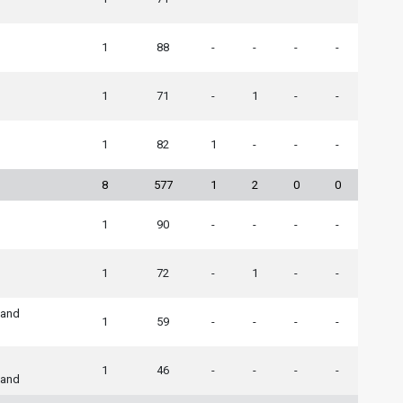
1
88
-
-
-
-
1
71
-
1
-
-
1
82
1
-
-
-
8
577
1
2
0
0
1
90
-
-
-
-
1
72
-
1
-
-
land
1
59
-
-
-
-
1
46
-
-
-
-
land