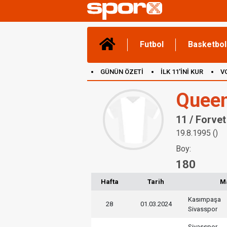
Futbol
Basketbol
GÜNÜN ÖZETİ
İLK 11'İNİ KUR
V
(YENİ) OYUNLAR
CANLI ANLATIM
Queen
11 / Forvet
19.8.1995 ()
Boy:
180
Hafta
Tarih
M
Kasımpaşa
28
01.03.2024
Sivasspor
Sivasspor