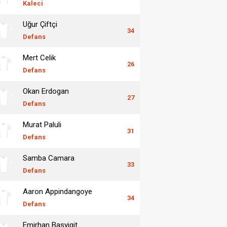
Kaleci
Uğur Çiftçi
34
Defans
Mert Celik
26
Defans
Okan Erdogan
27
Defans
Murat Paluli
31
Defans
Samba Camara
33
Defans
Aaron Appindangoye
34
Defans
Emirhan Basyigit