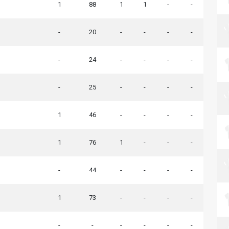
1
88
1
1
-
-
-
20
-
-
-
-
-
24
-
-
-
-
-
25
-
-
-
-
1
46
-
-
-
-
1
76
1
-
-
-
-
44
-
-
-
-
1
73
-
-
-
-
-
-
-
-
-
-