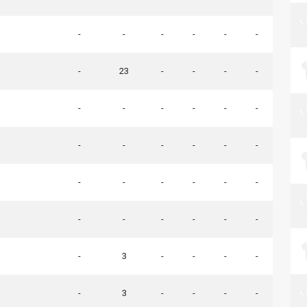
-
-
-
-
-
-
-
23
-
-
-
-
-
-
-
-
-
-
-
-
-
-
-
-
-
-
-
-
-
-
-
-
-
-
-
-
-
3
-
-
-
-
-
3
-
-
-
-