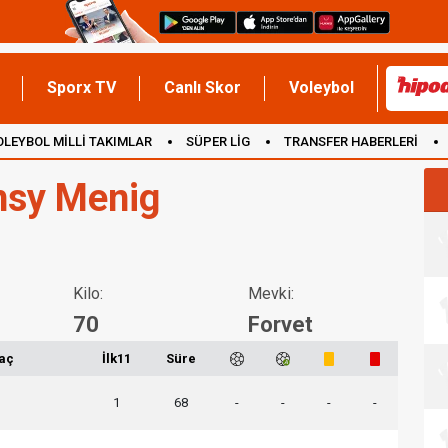
Sporx TV
Canlı Skor
Voleybol
OLEYBOL MİLLİ TAKIMLAR
SÜPER LİG
TRANSFER HABERLERİ
İNGİLTERE
sy Menig
Kilo:
Mevki:
70
Forvet
aç
İlk11
Süre
1
68
-
-
-
-