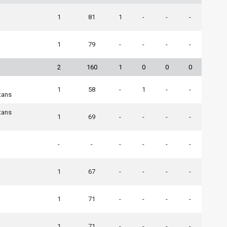
1
81
1
-
-
-
1
79
-
-
-
-
2
160
1
0
0
0
1
58
-
1
-
-
tans
tans
1
69
-
-
-
-
-
-
-
-
-
-
1
67
-
-
-
-
1
71
-
-
-
-
1
71
-
-
-
-