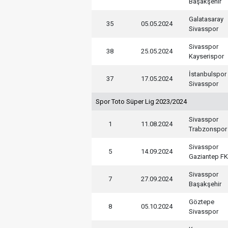
Başakşehir
Galatasaray
35
05.05.2024
Sivasspor
Sivasspor
38
25.05.2024
Kayserispor
İstanbulspor
37
17.05.2024
Sivasspor
Spor Toto Süper Lig 2023/2024
Sivasspor
1
11.08.2024
Trabzonspor
Sivasspor
5
14.09.2024
Gaziantep FK
Sivasspor
7
27.09.2024
Başakşehir
Göztepe
8
05.10.2024
Sivasspor