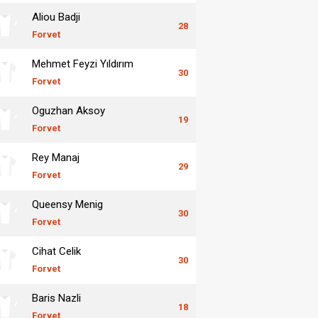
Aliou Badji
28
Forvet
Mehmet Feyzi Yıldırım
30
Forvet
Oguzhan Aksoy
19
Forvet
Rey Manaj
29
Forvet
Queensy Menig
30
Forvet
Cihat Celik
30
Forvet
Baris Nazli
18
Forvet