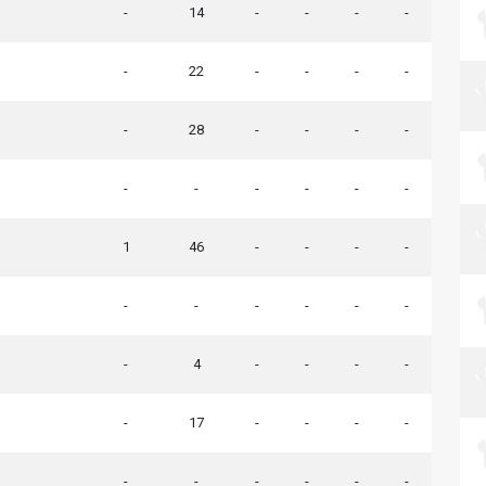
-
14
-
-
-
-
-
22
-
-
-
-
-
28
-
-
-
-
-
-
-
-
-
-
1
46
-
-
-
-
-
-
-
-
-
-
-
4
-
-
-
-
-
17
-
-
-
-
-
-
-
-
-
-