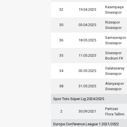
Kasımpaşa
32
19.04.2025
Sivasspor
Rizespor
30
05.04.2025
Sivasspor
Samsunspor
36
18.05.2025
Sivasspor
Sivasspor
35
11.05.2025
Bodrum FK
Galatasaray
34
03.05.2025
Sivasspor
Alanyaspor
38
31.05.2025
Sivasspor
Spor Toto Süper Lig 2024/2025
Partizan
2
30.09.2021
Flora Tallinn
Europa Conference League 1 2021/2022