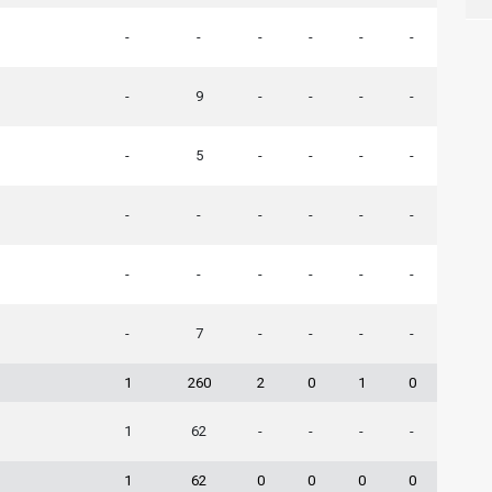
-
-
-
-
-
-
-
9
-
-
-
-
-
5
-
-
-
-
-
-
-
-
-
-
-
-
-
-
-
-
-
7
-
-
-
-
1
260
2
0
1
0
1
62
-
-
-
-
1
62
0
0
0
0