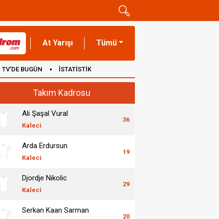
At Yarışı
Tümü
TV'DE BUGÜN
İSTATİSTİK
Takım Kadrosu
Ali Şaşal Vural
36
Kaleci
Arda Erdursun
19
Kaleci
Djordje Nikolic
29
Kaleci
Serkan Kaan Sarman
20