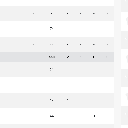
-
-
-
-
-
-
-
74
-
-
-
-
-
22
-
-
-
-
5
560
2
1
0
0
-
21
-
-
-
-
-
-
-
-
-
-
-
14
1
-
-
-
-
44
1
-
1
-