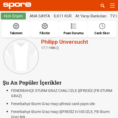
ANA SAYFA
İLK11 KUR
At Yarışı Bankoları
TV'
Hızlı Erişim
Takımım
Fikstür
Puan Durumu
Canlı Skor
Philipp Unversucht
17.7.1986 ()
Şu An Popüler İçerikler
FENERBAHÇE STURM GRAZ CANLI İZLE ŞİFRESİZ (FB STURM
GRAZ)
Fenerbahçe Sturm Graz maçı şifresiz canlı yayın izle
Fenerbahçe Sturm Graz maçı ŞİFRESİZ tv100 İZLE, FB Sturm
Graz link