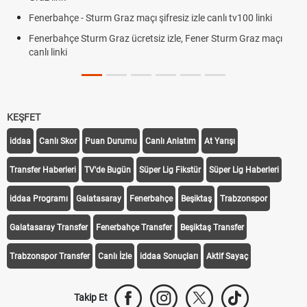
Fenerbahçe - Sturm Graz maçı şifresiz izle canlı tv100 linki
Fenerbahçe Sturm Graz ücretsiz izle, Fener Sturm Graz maçı
canlı linki
KEŞFET
iddaa
Canlı Skor
Puan Durumu
Canlı Anlatım
At Yarışı
Transfer Haberleri
TV'de Bugün
Süper Lig Fikstür
Süper Lig Haberleri
iddaa Programı
Galatasaray
Fenerbahçe
Beşiktaş
Trabzonspor
Galatasaray Transfer
Fenerbahçe Transfer
Beşiktaş Transfer
Trabzonspor Transfer
Canlı İzle
iddaa Sonuçları
Aktif Sayaç
Takip Et