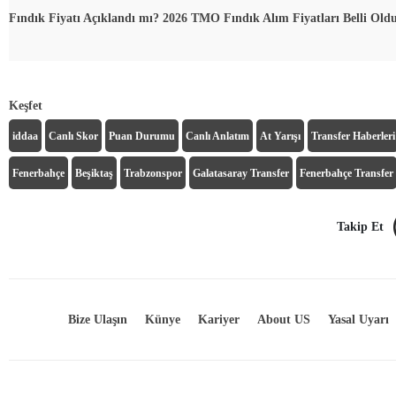
Fındık Fiyatı Açıklandı mı? 2026 TMO Fındık Alım Fiyatları Belli Ol
Keşfet
iddaa
Canlı Skor
Puan Durumu
Canlı Anlatım
At Yarışı
Transfer Haberleri
Fenerbahçe
Beşiktaş
Trabzonspor
Galatasaray Transfer
Fenerbahçe Transfer
Takip Et
Bize Ulaşın
Künye
Kariyer
About US
Yasal Uyarı