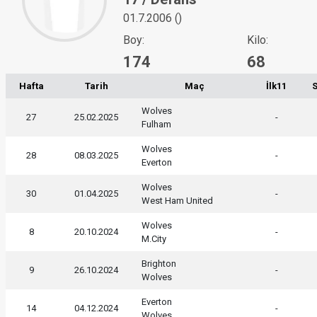
01.7.2006 ()
Boy:
Kilo:
174
68
Hafta
Tarih
Maç
İlk11
Wolves
27
25.02.2025
-
Fulham
Wolves
28
08.03.2025
-
Everton
Wolves
30
01.04.2025
-
West Ham United
Wolves
8
20.10.2024
-
M.City
Brighton
9
26.10.2024
-
Wolves
Everton
14
04.12.2024
-
Wolves