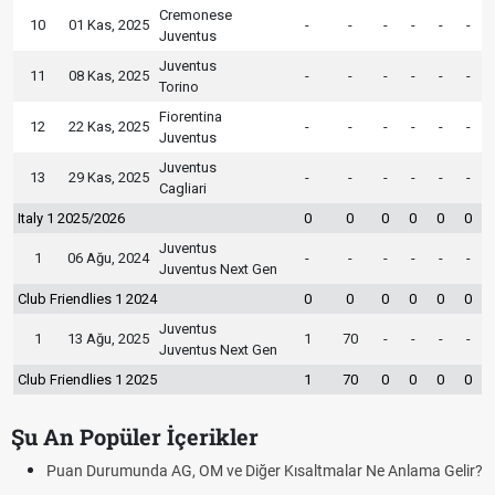
Cremonese
10
01 Kas, 2025
-
-
-
-
-
-
Juventus
Juventus
11
08 Kas, 2025
-
-
-
-
-
-
Torino
Fiorentina
12
22 Kas, 2025
-
-
-
-
-
-
Juventus
Juventus
13
29 Kas, 2025
-
-
-
-
-
-
Cagliari
Italy 1 2025/2026
0
0
0
0
0
0
Juventus
1
06 Ağu, 2024
-
-
-
-
-
-
Juventus Next Gen
Club Friendlies 1 2024
0
0
0
0
0
0
Juventus
1
13 Ağu, 2025
1
70
-
-
-
-
Juventus Next Gen
Club Friendlies 1 2025
1
70
0
0
0
0
Şu An Popüler İçerikler
Puan Durumunda AG, OM ve Diğer Kısaltmalar Ne Anlama Gelir?