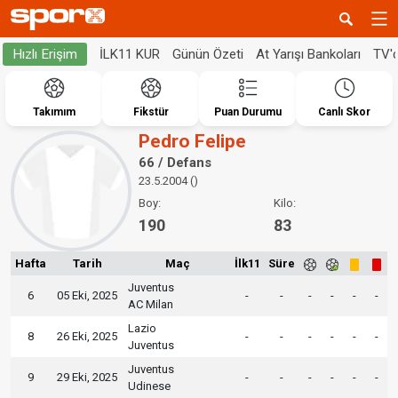
İLK11 KUR
Günün Özeti
At Yarışı Bankoları
TV'
Hızlı Erişim
Takımım
Fikstür
Puan Durumu
Canlı Skor
Pedro Felipe
66 / Defans
23.5.2004 ()
Boy:
Kilo:
190
83
Hafta
Tarih
Maç
İlk11
Süre
Juventus
6
05 Eki, 2025
-
-
-
-
-
-
AC Milan
Lazio
8
26 Eki, 2025
-
-
-
-
-
-
Juventus
Juventus
9
29 Eki, 2025
-
-
-
-
-
-
Udinese