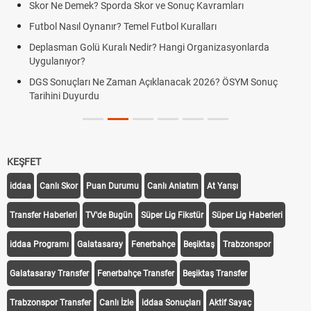
Skor Ne Demek? Sporda Skor ve Sonuç Kavramları
Futbol Nasıl Oynanır? Temel Futbol Kuralları
Deplasman Golü Kuralı Nedir? Hangi Organizasyonlarda
Uygulanıyor?
DGS Sonuçları Ne Zaman Açıklanacak 2026? ÖSYM Sonuç
Tarihini Duyurdu
KEŞFET
iddaa
Canlı Skor
Puan Durumu
Canlı Anlatım
At Yarışı
Transfer Haberleri
TV'de Bugün
Süper Lig Fikstür
Süper Lig Haberleri
iddaa Programı
Galatasaray
Fenerbahçe
Beşiktaş
Trabzonspor
Galatasaray Transfer
Fenerbahçe Transfer
Beşiktaş Transfer
Trabzonspor Transfer
Canlı İzle
iddaa Sonuçları
Aktif Sayaç