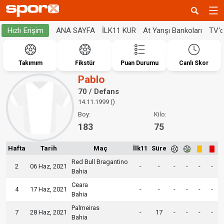
ANA SAYFA
İLK11 KUR
At Yarışı Bankoları
TV'
Hızlı Erişim
Takımım
Fikstür
Puan Durumu
Canlı Skor
Pablo
70 / Defans
14.11.1999 ()
Boy:
Kilo:
183
75
Hafta
Tarih
Maç
İlk11
Süre
Red Bull Bragantino
2
06 Haz, 2021
-
-
-
-
-
-
Bahia
Ceara
4
17 Haz, 2021
-
-
-
-
-
-
Bahia
Palmeiras
7
28 Haz, 2021
-
17
-
-
-
-
Bahia