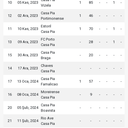
10
05 Kas, 2023
1
85
-
-
1
-
Vizela
Casa Pia
12
02 Ara, 2023
1
46
-
-
-
-
Portimonense
Estoril
11
10 Kas, 2023
1
70
-
-
1
-
Casa Pia
FC Porto
13
09 Ara, 2023
-
28
-
-
1
-
Casa Pia
Casa Pia
15
30 Ara, 2023
-
20
-
-
-
-
Braga
Chaves
14
17 Ara, 2023
-
-
-
-
-
-
Casa Pia
Casa Pia
17
13 Oca, 2024
1
57
-
-
-
-
Famalicao
Moreirense
16
08 Oca, 2024
-
9
-
-
-
-
Casa Pia
Casa Pia
20
05 Şub, 2024
-
-
-
-
-
-
Boavista
Rio Ave
21
11 Şub, 2024
-
-
-
-
-
-
Casa Pia