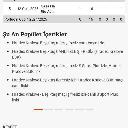
Casa Pia
5
12 Oca, 2025
-
16
-
-
-
-
Rio Ave
Portugal Cup 1 2024/2025
0
16
0
0
0
0
Şu An Popüler İçerikler
Hradec Kralove Beşiktaş maçı şifresiz canlı yayın izle
H
Hradec Kralove Beşiktaş CANLI İZLE ŞİFRESİZ (Hradec Kralove
H
BJK)
B
Hradec Kralove Beşiktaş maçı şifresiz S Sport Plus izle, Hradec
T
Kralove BJK link
R
Hradec Kralove Beşiktaş ücretsiz izle, Hradec Kralove BJK maçı
P
canlı linki
Hradec Kralove - Beşiktaş maçı şifresiz izle canlı S Sport Plus
linki
KEŞFET