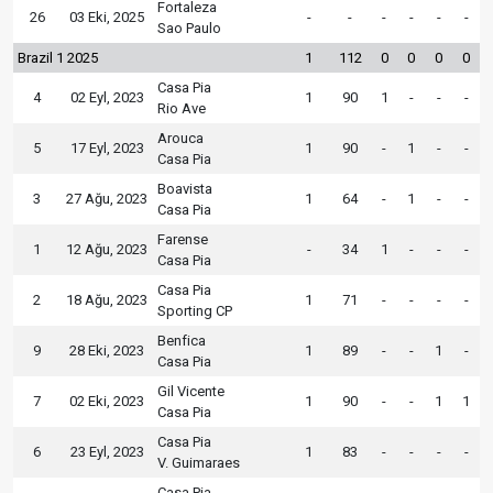
Fortaleza
26
03 Eki, 2025
-
-
-
-
-
-
Sao Paulo
Brazil 1 2025
1
112
0
0
0
0
Casa Pia
4
02 Eyl, 2023
1
90
1
-
-
-
Rio Ave
Arouca
5
17 Eyl, 2023
1
90
-
1
-
-
Casa Pia
Boavista
3
27 Ağu, 2023
1
64
-
1
-
-
Casa Pia
Farense
1
12 Ağu, 2023
-
34
1
-
-
-
Casa Pia
Casa Pia
2
18 Ağu, 2023
1
71
-
-
-
-
Sporting CP
Benfica
9
28 Eki, 2023
1
89
-
-
1
-
Casa Pia
Gil Vicente
7
02 Eki, 2023
1
90
-
-
1
1
Casa Pia
Casa Pia
6
23 Eyl, 2023
1
83
-
-
-
-
V. Guimaraes
Casa Pia