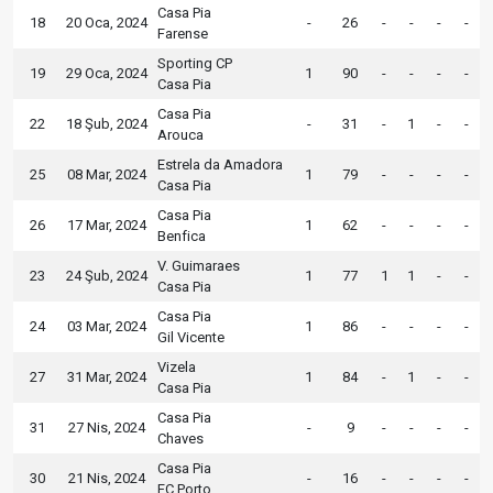
Casa Pia
18
20 Oca, 2024
-
26
-
-
-
-
Farense
Sporting CP
19
29 Oca, 2024
1
90
-
-
-
-
Casa Pia
Casa Pia
22
18 Şub, 2024
-
31
-
1
-
-
Arouca
Estrela da Amadora
25
08 Mar, 2024
1
79
-
-
-
-
Casa Pia
Casa Pia
26
17 Mar, 2024
1
62
-
-
-
-
Benfica
V. Guimaraes
23
24 Şub, 2024
1
77
1
1
-
-
Casa Pia
Casa Pia
24
03 Mar, 2024
1
86
-
-
-
-
Gil Vicente
Vizela
27
31 Mar, 2024
1
84
-
1
-
-
Casa Pia
Casa Pia
31
27 Nis, 2024
-
9
-
-
-
-
Chaves
Casa Pia
30
21 Nis, 2024
-
16
-
-
-
-
FC Porto