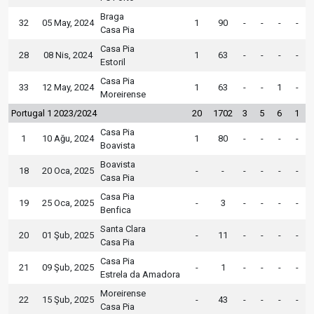
Braga
32
05 May, 2024
1
90
-
-
-
-
Casa Pia
Casa Pia
28
08 Nis, 2024
1
63
-
-
-
-
Estoril
Casa Pia
33
12 May, 2024
1
63
-
-
1
-
Moreirense
Portugal 1 2023/2024
20
1702
3
5
6
1
Casa Pia
1
10 Ağu, 2024
1
80
-
-
-
-
Boavista
Boavista
18
20 Oca, 2025
-
-
-
-
-
-
Casa Pia
Casa Pia
19
25 Oca, 2025
-
3
-
-
-
-
Benfica
Santa Clara
20
01 Şub, 2025
-
11
-
-
-
-
Casa Pia
Casa Pia
21
09 Şub, 2025
-
1
-
-
-
-
Estrela da Amadora
Moreirense
22
15 Şub, 2025
-
43
-
-
-
-
Casa Pia