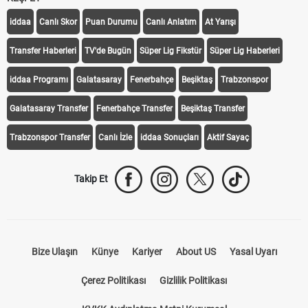
iddaa
Canlı Skor
Puan Durumu
Canlı Anlatım
At Yarışı
Transfer Haberleri
TV'de Bugün
Süper Lig Fikstür
Süper Lig Haberleri
iddaa Programı
Galatasaray
Fenerbahçe
Beşiktaş
Trabzonspor
Galatasaray Transfer
Fenerbahçe Transfer
Beşiktaş Transfer
Trabzonspor Transfer
Canlı İzle
iddaa Sonuçları
Aktif Sayaç
Takip Et
Bize Ulaşın
Künye
Kariyer
About US
Yasal Uyarı
Çerez Politikası
Gizlilik Politikası