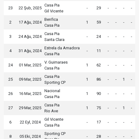
Casa Pia
23
22 Şub, 2025
-
29
-
-
-
-
Gil Vicente
Benfica
2
17 Ağu, 2024
1
59
-
-
-
-
Casa Pia
Casa Pia
3
24 Ağu, 2024
-
24
-
-
-
-
Santa Clara
Estrela da Amadora
4
31 Ağu, 2024
-
11
-
-
-
-
Casa Pia
V. Guimaraes
24
01 Mar, 2025
1
62
-
-
-
-
Casa Pia
Casa Pia
25
09 Mar, 2025
1
86
-
-
1
-
Sporting CP
Nacional
26
16 Mar, 2025
1
90
-
-
-
-
Casa Pia
Casa Pia
27
29 Mar, 2025
1
75
-
-
1
-
Rio Ave
Gil Vicente
6
22 Eyl, 2024
-
17
-
-
-
-
Casa Pia
Sporting CP
8
05 Eki, 2024
-
28
-
-
-
-