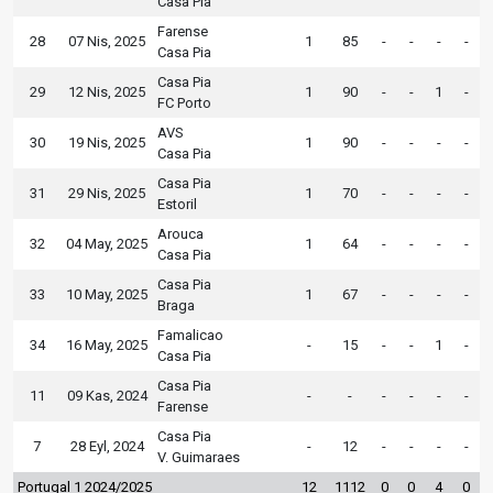
Casa Pia
Farense
28
07 Nis, 2025
1
85
-
-
-
-
Casa Pia
Casa Pia
29
12 Nis, 2025
1
90
-
-
1
-
FC Porto
AVS
30
19 Nis, 2025
1
90
-
-
-
-
Casa Pia
Casa Pia
31
29 Nis, 2025
1
70
-
-
-
-
Estoril
Arouca
32
04 May, 2025
1
64
-
-
-
-
Casa Pia
Casa Pia
33
10 May, 2025
1
67
-
-
-
-
Braga
Famalicao
34
16 May, 2025
-
15
-
-
1
-
Casa Pia
Casa Pia
11
09 Kas, 2024
-
-
-
-
-
-
Farense
Casa Pia
7
28 Eyl, 2024
-
12
-
-
-
-
V. Guimaraes
Portugal 1 2024/2025
12
1112
0
0
4
0