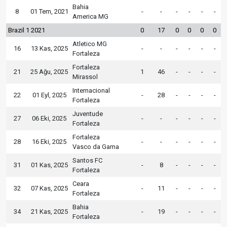
Bahia
8
01 Tem, 2021
-
-
-
-
-
-
America MG
Brazil 1 2021
0
17
0
0
0
0
Atletico MG
16
13 Kas, 2025
-
-
-
-
-
-
Fortaleza
Fortaleza
21
25 Ağu, 2025
1
46
-
-
-
-
Mirassol
Internacional
22
01 Eyl, 2025
-
28
-
-
-
-
Fortaleza
Juventude
27
06 Eki, 2025
-
-
-
-
-
-
Fortaleza
Fortaleza
28
16 Eki, 2025
-
-
-
-
-
-
Vasco da Gama
Santos FC
31
01 Kas, 2025
-
8
-
-
-
-
Fortaleza
Ceara
32
07 Kas, 2025
-
11
-
-
-
-
Fortaleza
Bahia
34
21 Kas, 2025
-
19
-
-
-
-
Fortaleza