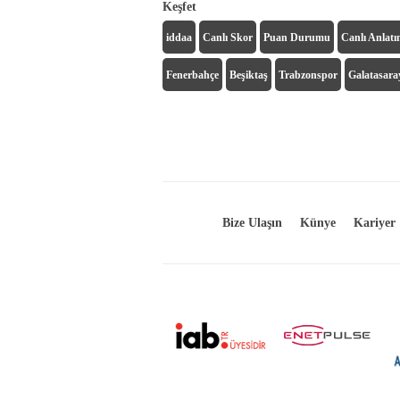
Keşfet
iddaa
Canlı Skor
Puan Durumu
Canlı Anlat
Fenerbahçe
Beşiktaş
Trabzonspor
Galatasara
Bize Ulaşın
Künye
Kariyer