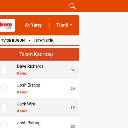
At Yarışı
Tümü
TV'DE BUGÜN
İSTATİSTİK
Takım Kadrosu
Dave Richards
32
Kaleci
Josh Bishop
20
Kaleci
Jack Wint
19
Kaleci
Josh Bishop
20