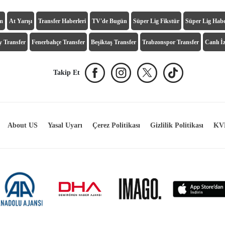
ım
At Yarışı
Transfer Haberleri
TV'de Bugün
Süper Lig Fikstür
Süper Lig Habe
y Transfer
Fenerbahçe Transfer
Beşiktaş Transfer
Trabzonspor Transfer
Canlı İz
Takip Et
About US
Yasal Uyarı
Çerez Politikası
Gizlilik Politikası
KVK