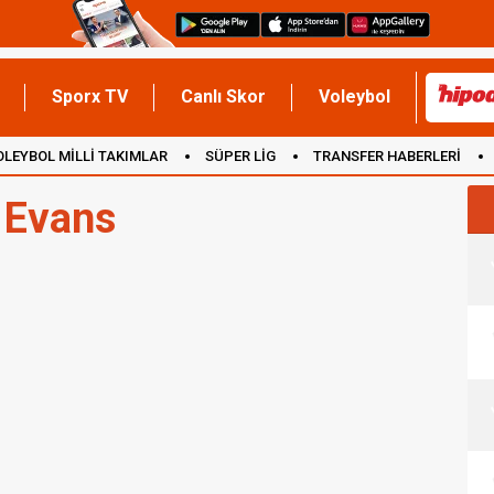
Sporx TV
Canlı Skor
Voleybol
OLEYBOL MİLLİ TAKIMLAR
SÜPER LİG
TRANSFER HABERLERİ
İNGİLTERE
 Evans