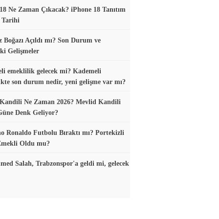
18 Ne Zaman Çıkacak? iPhone 18 Tanıtım
 Tarihi
 Boğazı Açıldı mı? Son Durum ve
ki Gelişmeler
i emeklilik gelecek mi? Kademeli
ikte son durum nedir, yeni gelişme var mı?
Kandili Ne Zaman 2026? Mevlid Kandili
Güne Denk Geliyor?
no Ronaldo Futbolu Bıraktı mı? Portekizli
 Emekli Oldu mu?
d Salah, Trabzonspor'a geldi mi, gelecek