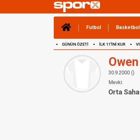
Futbol
Basketbol
GÜNÜN ÖZETİ
İLK 11'İNİ KUR
V
(YENİ) OYUNLAR
CANLI ANLATIM
Owen
30.9.2000 ()
Mevki:
Orta Saha