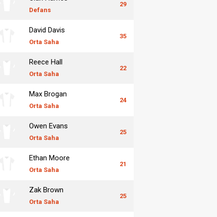
29
Defans
David Davis
35
Orta Saha
Reece Hall
22
Orta Saha
Max Brogan
24
Orta Saha
Owen Evans
25
Orta Saha
Ethan Moore
21
Orta Saha
Zak Brown
25
Orta Saha