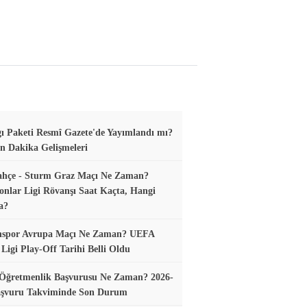
gı Paketi Resmî Gazete'de Yayımlandı mı?
n Dakika Gelişmeleri
ahçe - Sturm Graz Maçı Ne Zaman?
nlar Ligi Rövanşı Saat Kaçta, Hangi
a?
nspor Avrupa Maçı Ne Zaman? UEFA
Ligi Play-Off Tarihi Belli Oldu
 Öğretmenlik Başvurusu Ne Zaman? 2026-
aşvuru Takviminde Son Durum