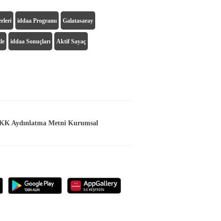
rleri
iddaa Programı
Galatasaray
le
iddaa Sonuçları
Aktif Sayaç
K Aydınlatma Metni Kurumsal