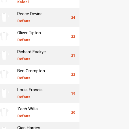
Kaleci
Reece Devine
24
Defans
Oliver Tipton
22
Defans
Richard Faakye
21
Defans
Ben Crompton
22
Defans
Louis Francis
19
Defans
Zach Willis
20
Defans
Cian Harries