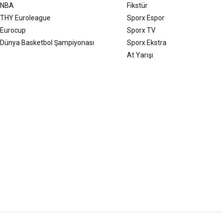
NBA
Fikstür
THY Euroleague
Sporx Espor
Eurocup
Sporx TV
Dünya Basketbol Şampiyonası
Sporx Ekstra
At Yarışı