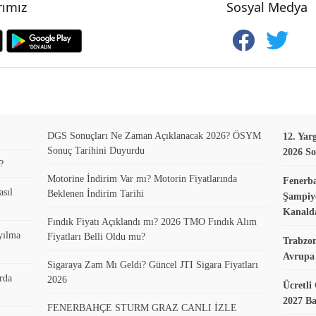
ımız
Sosyal Medya
DGS Sonuçları Ne Zaman Açıklanacak 2026? ÖSYM
12. Yar
Sonuç Tarihini Duyurdu
2026 So
?
Motorine İndirim Var mı? Motorin Fiyatlarında
Fenerb
asıl
Beklenen İndirim Tarihi
Şampiyo
Kanald
Fındık Fiyatı Açıklandı mı? 2026 TMO Fındık Alım
yılma
Fiyatları Belli Oldu mu?
Trabzo
Avrupa 
Sigaraya Zam Mı Geldi? Güncel JTI Sigara Fiyatları
rda
2026
Ücretli
2027 B
FENERBAHÇE STURM GRAZ CANLI İZLE