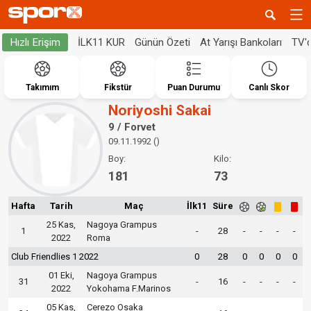
İLK11 KUR
Günün Özeti
At Yarışı Bankoları
TV'
Hızlı Erişim
Takımım
Fikstür
Puan Durumu
Canlı Skor
Noriyoshi Sakai
9 / Forvet
09.11.1992 ()
Boy:
Kilo:
181
73
Hafta
Tarih
Maç
İlk11
Süre
25 Kas,
Nagoya Grampus
1
-
28
-
-
-
-
2022
Roma
Club Friendlies 1 2022
0
28
0
0
0
0
01 Eki,
Nagoya Grampus
31
-
16
-
-
-
-
2022
Yokohama F.Marinos
05 Kas,
Cerezo Osaka