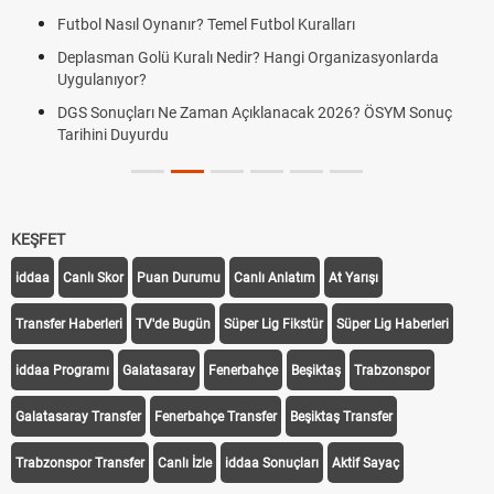
Futbol Nasıl Oynanır? Temel Futbol Kuralları
Deplasman Golü Kuralı Nedir? Hangi Organizasyonlarda
Uygulanıyor?
DGS Sonuçları Ne Zaman Açıklanacak 2026? ÖSYM Sonuç
Tarihini Duyurdu
KEŞFET
iddaa
Canlı Skor
Puan Durumu
Canlı Anlatım
At Yarışı
Transfer Haberleri
TV'de Bugün
Süper Lig Fikstür
Süper Lig Haberleri
iddaa Programı
Galatasaray
Fenerbahçe
Beşiktaş
Trabzonspor
Galatasaray Transfer
Fenerbahçe Transfer
Beşiktaş Transfer
Trabzonspor Transfer
Canlı İzle
iddaa Sonuçları
Aktif Sayaç