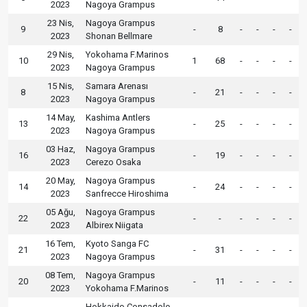
2023
Nagoya Grampus
23 Nis,
Nagoya Grampus
9
-
8
-
-
-
-
2023
Shonan Bellmare
29 Nis,
Yokohama F.Marinos
10
1
68
-
-
-
-
2023
Nagoya Grampus
15 Nis,
Samara Arenası
8
-
21
-
-
-
-
2023
Nagoya Grampus
14 May,
Kashima Antlers
13
-
25
-
-
-
-
2023
Nagoya Grampus
03 Haz,
Nagoya Grampus
16
-
19
-
-
-
-
2023
Cerezo Osaka
20 May,
Nagoya Grampus
14
-
24
-
-
-
-
2023
Sanfrecce Hiroshima
05 Ağu,
Nagoya Grampus
22
-
-
-
-
-
-
2023
Albirex Niigata
16 Tem,
Kyoto Sanga FC
21
-
31
-
-
-
-
2023
Nagoya Grampus
08 Tem,
Nagoya Grampus
20
-
11
-
-
-
-
2023
Yokohama F.Marinos
Hokkaido Consadole