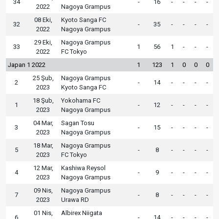
34
-
16
-
-
-
-
2022
Nagoya Grampus
08 Eki,
Kyoto Sanga FC
32
-
35
-
-
-
-
2022
Nagoya Grampus
29 Eki,
Nagoya Grampus
33
1
56
1
-
-
-
2022
FC Tokyo
Japan 1 2022
1
123
1
0
0
0
25 Şub,
Nagoya Grampus
2
-
14
-
-
-
-
2023
Kyoto Sanga FC
18 Şub,
Yokohama FC
1
-
12
-
-
-
-
2023
Nagoya Grampus
04 Mar,
Sagan Tosu
3
-
15
-
-
-
-
2023
Nagoya Grampus
18 Mar,
Nagoya Grampus
5
-
8
-
-
-
-
2023
FC Tokyo
12 Mar,
Kashiwa Reysol
4
-
9
-
-
-
-
2023
Nagoya Grampus
09 Nis,
Nagoya Grampus
7
-
8
-
-
-
-
2023
Urawa RD
01 Nis,
Albirex Niigata
6
-
14
-
-
-
-