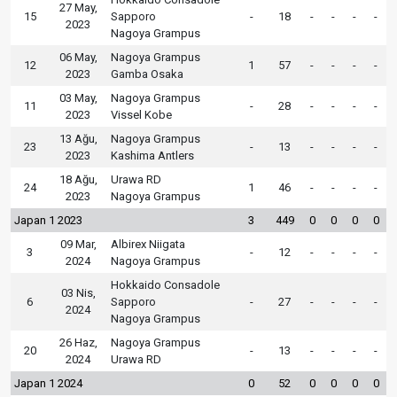
27 May,
15
Sapporo
-
18
-
-
-
-
2023
Nagoya Grampus
06 May,
Nagoya Grampus
12
1
57
-
-
-
-
2023
Gamba Osaka
03 May,
Nagoya Grampus
11
-
28
-
-
-
-
2023
Vissel Kobe
13 Ağu,
Nagoya Grampus
23
-
13
-
-
-
-
2023
Kashima Antlers
18 Ağu,
Urawa RD
24
1
46
-
-
-
-
2023
Nagoya Grampus
Japan 1 2023
3
449
0
0
0
0
09 Mar,
Albirex Niigata
3
-
12
-
-
-
-
2024
Nagoya Grampus
Hokkaido Consadole
03 Nis,
6
Sapporo
-
27
-
-
-
-
2024
Nagoya Grampus
26 Haz,
Nagoya Grampus
20
-
13
-
-
-
-
2024
Urawa RD
Japan 1 2024
0
52
0
0
0
0