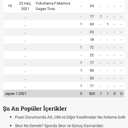
23 Haz,
Yokohama F.Marinos
19
-
34
-
-
-
-
2021
Sagan Tosu
,
-
17
1
-
-
-
,
1
69
-
1
-
-
,
-
20
-
-
-
-
,
-
18
-
-
-
-
,
1
72
-
-
-
-
,
-
22
-
-
-
-
,
1
77
-
-
-
-
,
1
90
-
-
-
-
,
-
30
-
-
-
-
,
1
71
-
-
-
-
Japan 1 2021
5
520
1
1
0
0
Şu An Popüler İçerikler
Puan Durumunda AG, OM ve Diğer Kısaltmalar Ne Anlama Gelir?
Skor Ne Demek? Sporda Skor ve Sonuç Kavramları