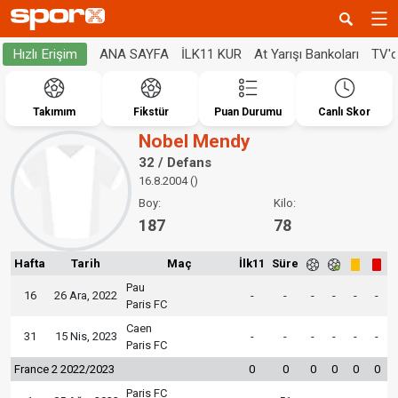
ANA SAYFA
İLK11 KUR
At Yarışı Bankoları
TV'
Hızlı Erişim
Takımım
Fikstür
Puan Durumu
Canlı Skor
Nobel Mendy
32 / Defans
16.8.2004 ()
Boy:
Kilo:
187
78
Hafta
Tarih
Maç
İlk11
Süre
Pau
16
26 Ara, 2022
-
-
-
-
-
-
Paris FC
Caen
31
15 Nis, 2023
-
-
-
-
-
-
Paris FC
France 2 2022/2023
0
0
0
0
0
0
Paris FC