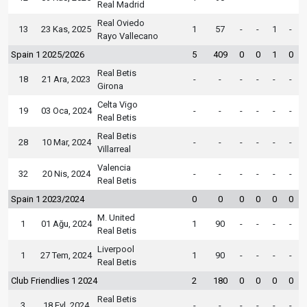
Real Madrid
Real Oviedo
13
23 Kas, 2025
1
57
-
-
1
-
Rayo Vallecano
Spain 1 2025/2026
5
409
0
0
1
0
Real Betis
18
21 Ara, 2023
-
-
-
-
-
-
Girona
Celta Vigo
19
03 Oca, 2024
-
-
-
-
-
-
Real Betis
Real Betis
28
10 Mar, 2024
-
-
-
-
-
-
Villarreal
Valencia
32
20 Nis, 2024
-
-
-
-
-
-
Real Betis
Spain 1 2023/2024
0
0
0
0
0
0
M. United
1
01 Ağu, 2024
1
90
-
-
-
-
Real Betis
Liverpool
1
27 Tem, 2024
1
90
-
-
-
-
Real Betis
Club Friendlies 1 2024
2
180
0
0
0
0
Real Betis
3
18 Eyl, 2024
-
-
-
-
-
-