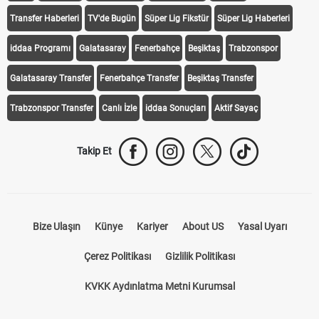
Transfer Haberleri
TV'de Bugün
Süper Lig Fikstür
Süper Lig Haberleri
iddaa Programı
Galatasaray
Fenerbahçe
Beşiktaş
Trabzonspor
Galatasaray Transfer
Fenerbahçe Transfer
Beşiktaş Transfer
Trabzonspor Transfer
Canlı İzle
iddaa Sonuçları
Aktif Sayaç
Takip Et
Bize Ulaşın
Künye
Kariyer
About US
Yasal Uyarı
Çerez Politikası
Gizlilik Politikası
KVKK Aydınlatma Metni Kurumsal