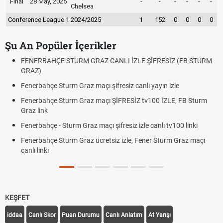
Final
28 May, 2025
-
-
-
-
-
-
Chelsea
Conference League 1 2024/2025
1
152
0
0
0
0
Şu An Popüler İçerikler
FENERBAHÇE STURM GRAZ CANLI İZLE ŞİFRESİZ (FB STURM
GRAZ)
Fenerbahçe Sturm Graz maçı şifresiz canlı yayın izle
Fenerbahçe Sturm Graz maçı ŞİFRESİZ tv100 İZLE, FB Sturm
Graz link
Fenerbahçe - Sturm Graz maçı şifresiz izle canlı tv100 linki
Fenerbahçe Sturm Graz ücretsiz izle, Fener Sturm Graz maçı
canlı linki
KEŞFET
iddaa
Canlı Skor
Puan Durumu
Canlı Anlatım
At Yarışı