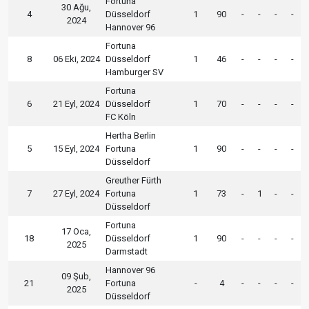
Fortuna
30 Ağu,
4
Düsseldorf
1
90
-
-
-
-
2024
Hannover 96
Fortuna
8
06 Eki, 2024
Düsseldorf
1
46
-
-
-
-
Hamburger SV
Fortuna
6
21 Eyl, 2024
Düsseldorf
1
70
-
-
-
-
FC Köln
Hertha Berlin
5
15 Eyl, 2024
Fortuna
1
90
-
-
-
-
Düsseldorf
Greuther Fürth
7
27 Eyl, 2024
Fortuna
1
73
-
1
-
-
Düsseldorf
Fortuna
17 Oca,
18
Düsseldorf
1
90
-
-
-
-
2025
Darmstadt
Hannover 96
09 Şub,
21
Fortuna
-
4
-
-
-
-
2025
Düsseldorf