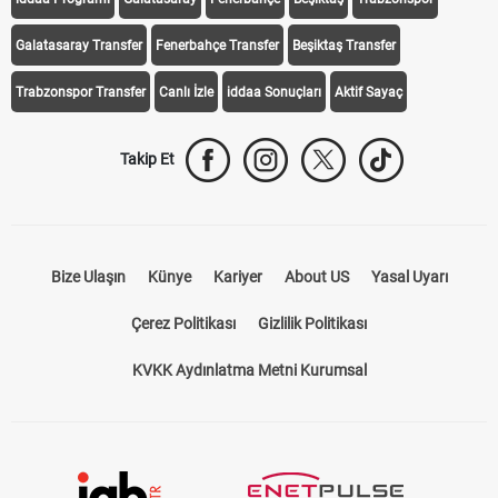
Galatasaray Transfer
Fenerbahçe Transfer
Beşiktaş Transfer
Trabzonspor Transfer
Canlı İzle
iddaa Sonuçları
Aktif Sayaç
Takip Et
Bize Ulaşın
Künye
Kariyer
About US
Yasal Uyarı
Çerez Politikası
Gizlilik Politikası
KVKK Aydınlatma Metni Kurumsal