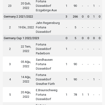
Fortuna
20 Şub,
23
Düsseldorf
1
90
-
-
1
-
2022
Erzgebirge Aue
Germany 2 2021/2022
3
266
0
0
1
0
Jahn Regensburg
2
19 Eki, 2022
Fortuna
-
5
-
-
-
-
Düsseldorf
Germany Cup 1 2022/2023
0
5
0
0
0
0
Fortuna
22 Tem,
2
Düsseldorf
1
-
-
-
-
-
2022
Paderborn
Sandhausen
05 Ağu,
3
Fortuna
1
90
-
-
-
-
2022
Düsseldorf
Fortuna
14 Ağu,
4
Düsseldorf
1
90
-
-
1
-
2022
Greuther Fürth
E.Braunschweig
20 Ağu,
5
Fortuna
1
78
1
1
-
-
2022
Düsseldorf