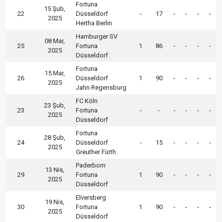
Fortuna
15 Şub,
22
Düsseldorf
-
17
-
-
-
-
2025
Hertha Berlin
Hamburger SV
08 Mar,
25
Fortuna
1
86
-
-
-
-
2025
Düsseldorf
Fortuna
15 Mar,
26
Düsseldorf
1
90
-
-
-
-
2025
Jahn Regensburg
FC Köln
23 Şub,
23
Fortuna
-
-
-
-
-
-
2025
Düsseldorf
Fortuna
28 Şub,
24
Düsseldorf
-
15
-
-
-
-
2025
Greuther Fürth
Paderborn
13 Nis,
29
Fortuna
1
90
-
-
-
-
2025
Düsseldorf
Elversberg
19 Nis,
30
Fortuna
1
90
-
-
-
-
2025
Düsseldorf