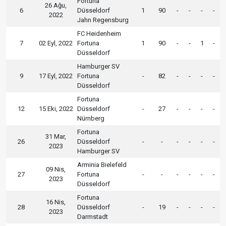
Fortuna
26 Ağu,
6
Düsseldorf
1
90
-
-
-
-
2022
Jahn Regensburg
FC Heidenheim
7
02 Eyl, 2022
Fortuna
1
90
-
-
1
-
Düsseldorf
Hamburger SV
9
17 Eyl, 2022
Fortuna
-
82
-
-
-
-
Düsseldorf
Fortuna
12
15 Eki, 2022
Düsseldorf
-
27
-
-
-
-
Nürnberg
Fortuna
31 Mar,
26
Düsseldorf
-
-
-
-
-
-
2023
Hamburger SV
Arminia Bielefeld
09 Nis,
27
Fortuna
-
-
-
-
-
-
2023
Düsseldorf
Fortuna
16 Nis,
28
Düsseldorf
-
19
-
-
-
-
2023
Darmstadt