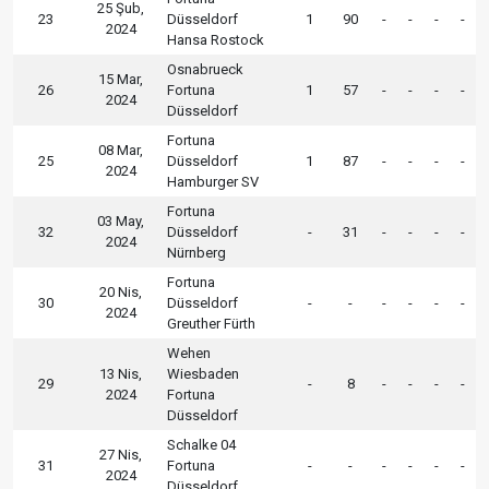
25 Şub,
23
Düsseldorf
1
90
-
-
-
-
2024
Hansa Rostock
Osnabrueck
15 Mar,
26
Fortuna
1
57
-
-
-
-
2024
Düsseldorf
Fortuna
08 Mar,
25
Düsseldorf
1
87
-
-
-
-
2024
Hamburger SV
Fortuna
03 May,
32
Düsseldorf
-
31
-
-
-
-
2024
Nürnberg
Fortuna
20 Nis,
30
Düsseldorf
-
-
-
-
-
-
2024
Greuther Fürth
Wehen
13 Nis,
Wiesbaden
29
-
8
-
-
-
-
2024
Fortuna
Düsseldorf
Schalke 04
27 Nis,
31
Fortuna
-
-
-
-
-
-
2024
Düsseldorf