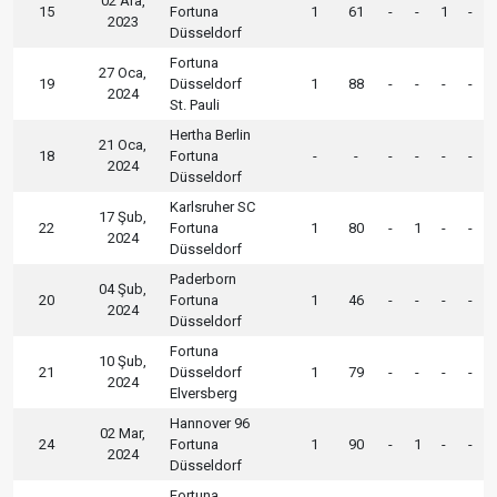
02 Ara,
15
Fortuna
1
61
-
-
1
-
2023
Düsseldorf
Fortuna
27 Oca,
19
Düsseldorf
1
88
-
-
-
-
2024
St. Pauli
Hertha Berlin
21 Oca,
18
Fortuna
-
-
-
-
-
-
2024
Düsseldorf
Karlsruher SC
17 Şub,
22
Fortuna
1
80
-
1
-
-
2024
Düsseldorf
Paderborn
04 Şub,
20
Fortuna
1
46
-
-
-
-
2024
Düsseldorf
Fortuna
10 Şub,
21
Düsseldorf
1
79
-
-
-
-
2024
Elversberg
Hannover 96
02 Mar,
24
Fortuna
1
90
-
1
-
-
2024
Düsseldorf
Fortuna