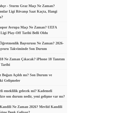
ahçe - Sturm Graz Maçı Ne Zaman?
nlar Ligi Rövanşı Saat Kaçta, Hangi
a?
nspor Avrupa Maçı Ne Zaman? UEFA
Ligi Play-Off Tarihi Belli Oldu
 Öğretmenlik Başvurusu Ne Zaman? 2026-
aşvuru Takviminde Son Durum
18 Ne Zaman Çıkacak? iPhone 18 Tanıtım
 Tarihi
 Boğazı Açıldı mı? Son Durum ve
ki Gelişmeler
i emeklilik gelecek mi? Kademeli
ikte son durum nedir, yeni gelişme var mı?
Kandili Ne Zaman 2026? Mevlid Kandili
Güne Denk Geliyor?