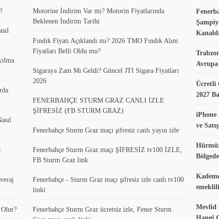
?
Motorine İndirim Var mı? Motorin Fiyatlarında
Fenerb
Beklenen İndirim Tarihi
Şampiyo
asıl
Kanald
Fındık Fiyatı Açıklandı mı? 2026 TMO Fındık Alım
Fiyatları Belli Oldu mu?
Trabzo
yılma
Avrupa 
Sigaraya Zam Mı Geldi? Güncel JTI Sigara Fiyatları
2026
Ücretli
rda
2027 B
FENERBAHÇE STURM GRAZ CANLI İZLE
ŞİFRESİZ (FB STURM GRAZ)
iPhone 
asıl
ve Satış
Fenerbahçe Sturm Graz maçı şifresiz canlı yayın izle
Hürmüz
e
Fenerbahçe Sturm Graz maçı ŞİFRESİZ tv100 İZLE,
Bölgede
FB Sturm Graz link
Kademel
veraj
Fenerbahçe - Sturm Graz maçı şifresiz izle canlı tv100
emeklil
linki
Mevlid 
 Olur?
Fenerbahçe Sturm Graz ücretsiz izle, Fener Sturm
Hangi 