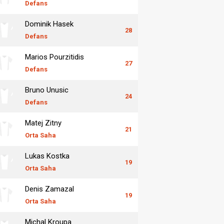
Defans
Dominik Hasek
28
Defans
Marios Pourzitidis
27
Defans
Bruno Unusic
24
Defans
Matej Zitny
21
Orta Saha
Lukas Kostka
19
Orta Saha
Denis Zamazal
19
Orta Saha
Michal Kroupa