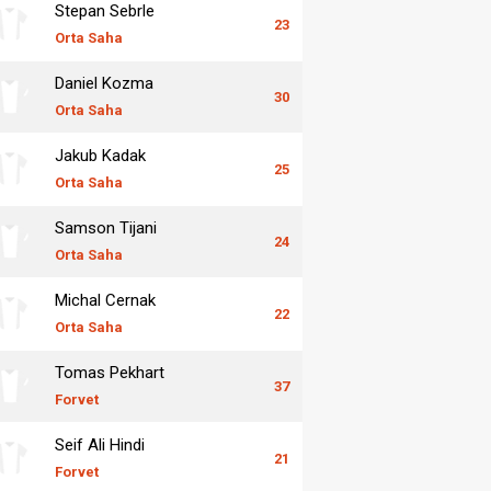
Stepan Sebrle
23
Orta Saha
Daniel Kozma
30
Orta Saha
Jakub Kadak
25
Orta Saha
Samson Tijani
24
Orta Saha
Michal Cernak
22
Orta Saha
Tomas Pekhart
37
Forvet
Seif Ali Hindi
21
Forvet