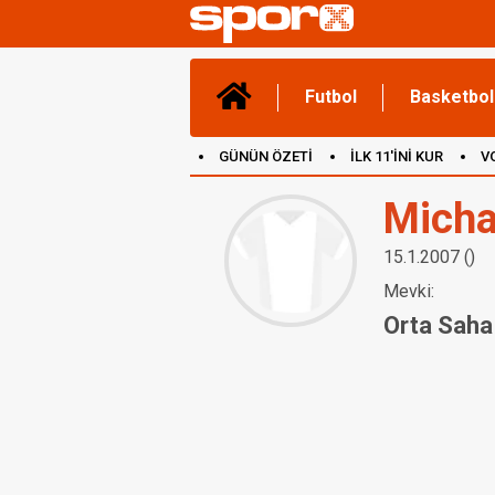
Futbol
Basketbol
GÜNÜN ÖZETİ
İLK 11'İNİ KUR
V
(YENİ) OYUNLAR
CANLI ANLATIM
Micha
15.1.2007 ()
Mevki:
Orta Saha