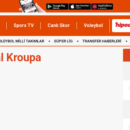
Sporx TV
Canlı Skor
Voleybol
OLEYBOL MİLLİ TAKIMLAR
SÜPER LİG
TRANSFER HABERLERİ
İNGİLTERE
l Kroupa