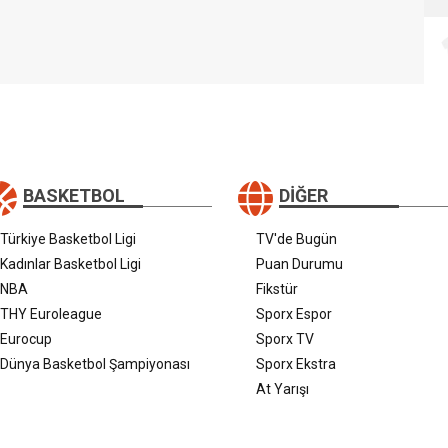
BASKETBOL
DIĞER
Türkiye Basketbol Ligi
TV'de Bugün
Kadınlar Basketbol Ligi
Puan Durumu
NBA
Fikstür
THY Euroleague
Sporx Espor
Eurocup
Sporx TV
Dünya Basketbol Şampiyonası
Sporx Ekstra
At Yarışı