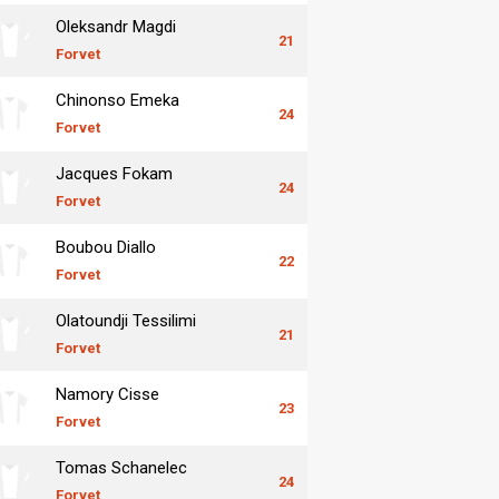
Oleksandr Magdi
21
Forvet
Chinonso Emeka
24
Forvet
Jacques Fokam
24
Forvet
Boubou Diallo
22
Forvet
Olatoundji Tessilimi
21
Forvet
Namory Cisse
23
Forvet
Tomas Schanelec
24
Forvet