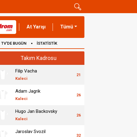
At Yarışı
Tümü
TV'DE BUGÜN
İSTATİSTİK
Takım Kadrosu
Filip Vacha
21
Kaleci
Adam Jagrik
26
Kaleci
Hugo Jan Backovsky
26
Kaleci
Jaroslav Svozil
32