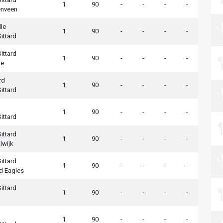
1
90
-
-
-
-
enveen
le
1
90
-
-
-
-
ittard
ittard
1
90
-
-
-
-
te
rd
1
90
-
-
-
-
ittard
1
90
-
-
-
-
ittard
ittard
1
90
-
-
-
-
lwijk
ittard
1
90
-
-
-
-
d Eagles
ittard
1
90
-
-
-
-
1
90
-
-
-
-