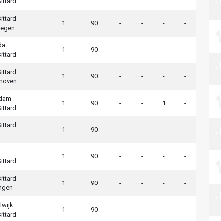
ittard
ittard
1
90
-
-
-
-
megen
da
1
90
-
-
-
-
ittard
ittard
1
90
-
-
-
-
dhoven
rdam
1
90
-
-
1
-
ittard
ittard
1
90
-
-
-
-
1
90
-
-
-
-
ittard
ittard
1
90
-
-
-
-
ngen
lwijk
1
90
-
-
-
-
ittard