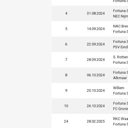
Fortuna S
Fortuna S
4
31.08.2024
NEC Nij
NAC Bre
5
14.09.2024
Fortuna S
Fortuna S
6
22.09.2024
PSV Ein
S. Rotte
7
28.09.2024
Fortuna S
Fortuna S
8
06.10.2024
Alkmaar
Willem
9
20.10.2024
Fortuna S
Fortuna S
10
26.10.2024
FC Groni
RKC Waa
24
28.02.2025
Fortuna S