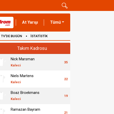
At Yarışı
Tümü
TV'DE BUGÜN
İSTATİSTİK
Takım Kadrosu
Nick Marsman
35
Kaleci
Niels Martens
22
Kaleci
Boaz Broekmans
19
Kaleci
Ramazan Bayram
21