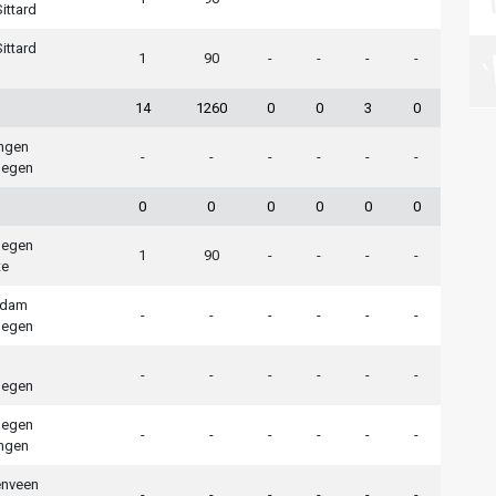
ittard
ittard
1
90
-
-
-
-
14
1260
0
0
3
0
ngen
-
-
-
-
-
-
megen
0
0
0
0
0
0
megen
1
90
-
-
-
-
te
ndam
-
-
-
-
-
-
megen
-
-
-
-
-
-
megen
megen
-
-
-
-
-
-
ngen
enveen
-
-
-
-
-
-