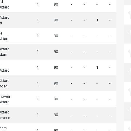
rd
1
90
-
-
-
-
ittard
ittard
1
90
-
-
1
-
ht
te
1
90
-
-
-
-
ittard
ittard
1
90
-
-
-
-
ndam
1
90
-
-
1
-
ittard
ittard
1
90
-
-
-
-
ngen
dhoven
1
90
-
-
-
-
ittard
ittard
1
90
-
-
-
-
enveen
rdam
1
90
-
-
-
-