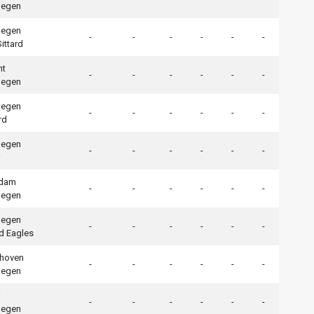
megen
megen
-
-
-
-
-
-
ittard
ht
-
-
-
-
-
-
megen
megen
-
-
-
-
-
-
rd
megen
-
-
-
-
-
-
rdam
-
-
-
-
-
-
megen
megen
-
-
-
-
-
-
d Eagles
dhoven
-
-
-
-
-
-
megen
-
-
-
-
-
-
megen