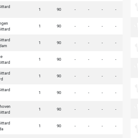
ittard
1
90
-
-
-
-
ngen
1
90
-
-
-
-
ittard
ittard
1
90
-
-
-
-
rdam
te
1
90
-
-
-
-
ittard
ittard
1
90
-
-
-
-
rd
ittard
1
90
-
-
-
-
dhoven
1
90
-
-
-
-
ittard
ittard
1
90
-
-
-
-
da