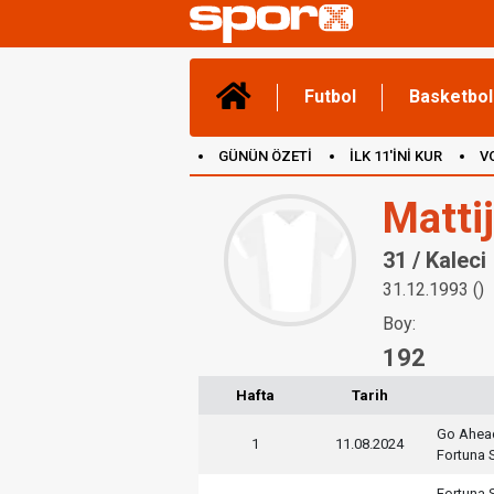
Futbol
Basketbol
GÜNÜN ÖZETİ
İLK 11'İNİ KUR
V
(YENİ) OYUNLAR
CANLI ANLATIM
Matti
31 / Kaleci
31.12.1993 ()
Boy:
192
Hafta
Tarih
Go Ahea
1
11.08.2024
Fortuna S
Fortuna S