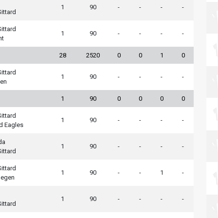
1
90
-
-
-
-
ittard
ittard
1
90
-
-
-
-
ht
28
2520
0
0
1
0
ittard
1
90
-
-
-
-
sen
1
90
0
0
0
0
ittard
1
90
-
-
-
-
d Eagles
da
1
90
-
-
-
-
ittard
ittard
1
90
-
-
1
-
megen
1
90
-
-
-
-
ittard