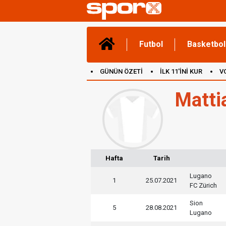
Futbol
Basketbol
GÜNÜN ÖZETİ
İLK 11'İNİ KUR
V
(YENİ) OYUNLAR
CANLI ANLATIM
Matti
Hafta
Tarih
Lugano
1
25.07.2021
FC Zürich
Sion
5
28.08.2021
Lugano