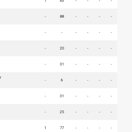
1
63
-
-
-
-
-
88
-
-
-
-
-
-
-
-
-
-
-
20
-
-
-
-
-
31
-
-
-
-
r
-
6
-
-
-
-
-
31
-
-
-
-
-
25
-
-
-
-
1
77
-
-
-
-