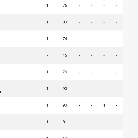
1
76
-
-
-
-
1
83
-
-
-
-
1
74
-
-
-
-
-
15
-
-
-
-
1
76
-
-
-
-
1
90
-
-
-
-
r
1
90
-
-
1
-
1
81
-
-
-
-