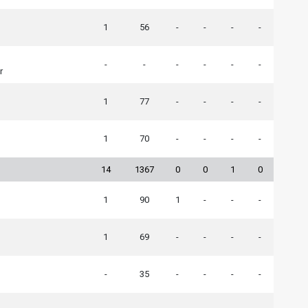
1
56
-
-
-
-
-
-
-
-
-
-
r
1
77
-
-
-
-
1
70
-
-
-
-
14
1367
0
0
1
0
1
90
1
-
-
-
1
69
-
-
-
-
-
35
-
-
-
-