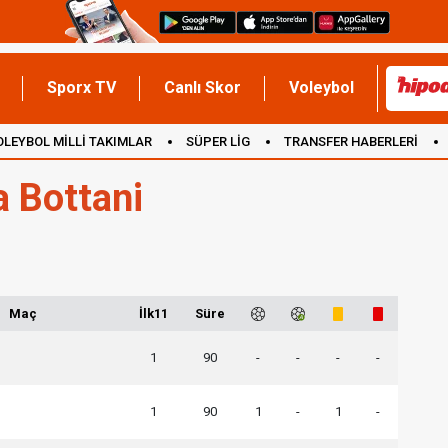
Sporx TV
Canlı Skor
Voleybol
OLEYBOL MİLLİ TAKIMLAR
SÜPER LİG
TRANSFER HABERLERİ
İNGİLTERE
a Bottani
Maç
İlk11
Süre
1
90
-
-
-
-
1
90
1
-
1
-