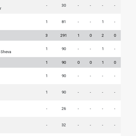
-
30
-
-
-
-
r
1
81
-
-
1
-
3
291
1
0
2
0
1
90
-
-
1
-
 Sheva
1
90
0
0
1
0
1
90
-
-
-
-
1
90
-
-
-
-
-
26
-
-
-
-
-
32
-
-
-
-