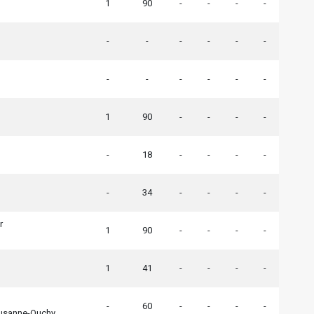
1
90
-
-
-
-
-
-
-
-
-
-
-
-
-
-
-
-
1
90
-
-
-
-
-
18
-
-
-
-
-
34
-
-
-
-
r
1
90
-
-
-
-
1
41
-
-
-
-
-
60
-
-
-
-
ausanne-Ouchy