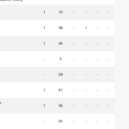
1
70
-
-
-
-
1
58
-
1
-
-
1
46
-
-
-
-
-
5
-
-
-
-
-
28
-
-
-
-
1
61
-
-
-
-
r
1
56
-
-
-
-
-
26
-
-
-
-