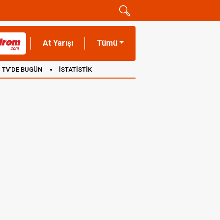
At Yarışı
Tümü
TV'DE BUGÜN
İSTATİSTİK