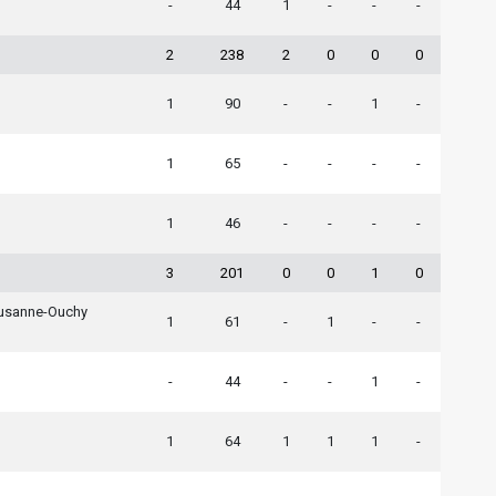
-
44
1
-
-
-
2
238
2
0
0
0
1
90
-
-
1
-
1
65
-
-
-
-
1
46
-
-
-
-
3
201
0
0
1
0
ausanne-Ouchy
1
61
-
1
-
-
-
44
-
-
1
-
1
64
1
1
1
-