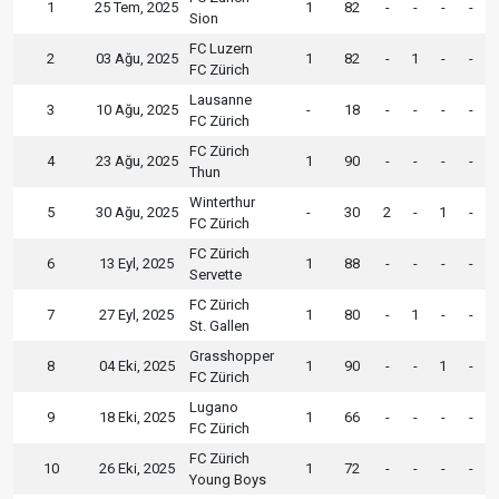
1
25 Tem, 2025
1
82
-
-
-
-
Sion
FC Luzern
2
03 Ağu, 2025
1
82
-
1
-
-
FC Zürich
Lausanne
3
10 Ağu, 2025
-
18
-
-
-
-
FC Zürich
FC Zürich
4
23 Ağu, 2025
1
90
-
-
-
-
Thun
Winterthur
5
30 Ağu, 2025
-
30
2
-
1
-
FC Zürich
FC Zürich
6
13 Eyl, 2025
1
88
-
-
-
-
Servette
FC Zürich
7
27 Eyl, 2025
1
80
-
1
-
-
St. Gallen
Grasshopper
8
04 Eki, 2025
1
90
-
-
1
-
FC Zürich
Lugano
9
18 Eki, 2025
1
66
-
-
-
-
FC Zürich
FC Zürich
10
26 Eki, 2025
1
72
-
-
-
-
Young Boys