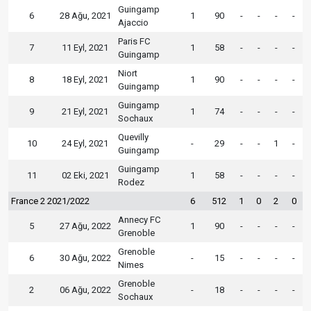
Guingamp
6
28 Ağu, 2021
1
90
-
-
-
-
Ajaccio
Paris FC
7
11 Eyl, 2021
1
58
-
-
-
-
Guingamp
Niort
8
18 Eyl, 2021
1
90
-
-
-
-
Guingamp
Guingamp
9
21 Eyl, 2021
1
74
-
-
-
-
Sochaux
Quevilly
10
24 Eyl, 2021
-
29
-
-
1
-
Guingamp
Guingamp
11
02 Eki, 2021
1
58
-
-
-
-
Rodez
France 2 2021/2022
6
512
1
0
2
0
Annecy FC
5
27 Ağu, 2022
1
90
-
-
-
-
Grenoble
Grenoble
6
30 Ağu, 2022
-
15
-
-
-
-
Nimes
Grenoble
2
06 Ağu, 2022
-
18
-
-
-
-
Sochaux