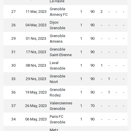
Le Havre
Grenoble
27
11 Mar, 2023
1
90
2
-
-
-
Annecy FC
Dijon
26
04 Mar, 2023
1
90
-
-
-
-
Grenoble
Grenoble
29
01 Nis, 2023
1
90
-
-
-
-
Amiens
Grenoble
31
17 Nis, 2023
1
90
-
-
-
-
Saint-Etienne
Laval
30
08 Nis, 2023
1
90
1
-
-
-
Grenoble
Grenoble
33
29 Nis, 2023
1
90
-
1
-
-
Niort
Grenoble
36
19 May, 2023
1
90
-
1
-
-
Rodez
Valenciennes
37
26 May, 2023
1
70
-
-
-
-
Grenoble
Paris FC
34
06 May, 2023
1
90
-
-
-
-
Grenoble
Metz