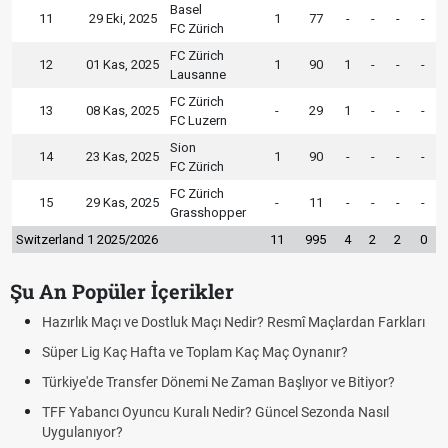
Basel
11
29 Eki, 2025
1
77
-
-
-
-
FC Zürich
FC Zürich
12
01 Kas, 2025
1
90
1
-
-
-
Lausanne
FC Zürich
13
08 Kas, 2025
-
29
1
-
-
-
FC Luzern
Sion
14
23 Kas, 2025
1
90
-
-
-
-
FC Zürich
FC Zürich
15
29 Kas, 2025
-
11
-
-
-
-
Grasshopper
Switzerland 1 2025/2026
11
995
4
2
2
0
Şu An Popüler İçerikler
rlık Maçı ve Dostluk Maçı Nedir? Resmî Maçlardan Farkları
Puan D
er Lig Kaç Hafta ve Toplam Kaç Maç Oynanır?
Skor N
iye'de Transfer Dönemi Ne Zaman Başlıyor ve Bitiyor?
Futbol 
Yabancı Oyuncu Kuralı Nedir? Güncel Sezonda Nasıl
Deplas
ulanıyor?
Uygula