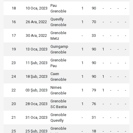
Pau
18
10 Oca, 2023
1
90
-
-
-
-
Grenoble
Quevilly
16
26 Ara, 2022
1
70
-
-
-
-
Grenoble
Grenoble
17
30 Ara, 2022
-
33
-
-
-
-
Metz
Guingamp
19
13 Oca, 2023
1
90
1
-
-
-
Grenoble
Grenoble
23
11 Şub, 2023
1
90
-
-
-
-
Pau
Caen
24
18 Şub, 2023
1
90
1
-
-
-
Grenoble
Nimes
22
03 Şub, 2023
1
79
1
-
-
-
Grenoble
Grenoble
20
28 Oca, 2023
1
76
-
-
-
-
SC Bastia
Grenoble
21
31 Oca, 2023
-
31
-
-
-
-
Quevilly
Grenoble
25
25 Şub, 2023
-
18
-
-
-
-