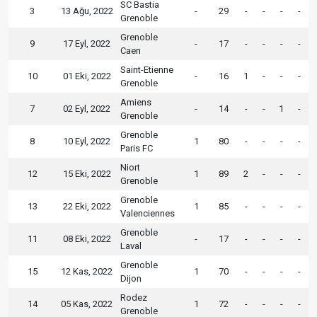
SC Bastia
3
13 Ağu, 2022
-
29
-
-
-
-
Grenoble
Grenoble
9
17 Eyl, 2022
-
17
-
-
-
-
Caen
Saint-Etienne
10
01 Eki, 2022
-
16
1
-
-
-
Grenoble
Amiens
7
02 Eyl, 2022
-
14
-
-
1
-
Grenoble
Grenoble
8
10 Eyl, 2022
1
80
-
-
-
-
Paris FC
Niort
12
15 Eki, 2022
1
89
2
-
-
-
Grenoble
Grenoble
13
22 Eki, 2022
1
85
-
-
-
-
Valenciennes
Grenoble
11
08 Eki, 2022
-
17
-
-
-
-
Laval
Grenoble
15
12 Kas, 2022
1
70
-
-
-
-
Dijon
Rodez
14
05 Kas, 2022
1
72
-
-
-
-
Grenoble