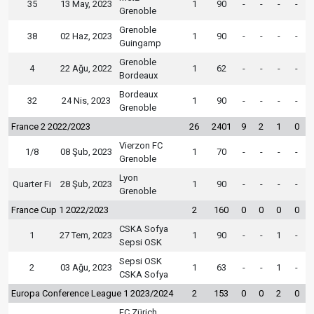
35
13 May, 2023
1
90
-
-
-
-
Grenoble
Grenoble
38
02 Haz, 2023
1
90
-
-
-
-
Guingamp
Grenoble
4
22 Ağu, 2022
1
62
-
-
-
-
Bordeaux
Bordeaux
32
24 Nis, 2023
1
90
-
-
-
-
Grenoble
France 2 2022/2023
26
2401
9
2
1
0
Vierzon FC
1/8
08 Şub, 2023
1
70
-
-
-
-
Grenoble
Lyon
Quarter Fi
28 Şub, 2023
1
90
-
-
-
-
Grenoble
France Cup 1 2022/2023
2
160
0
0
0
0
CSKA Sofya
1
27 Tem, 2023
1
90
-
-
1
-
Sepsi OSK
Sepsi OSK
2
03 Ağu, 2023
1
63
-
-
1
-
CSKA Sofya
Europa Conference League 1 2023/2024
2
153
0
0
2
0
FC Zürich