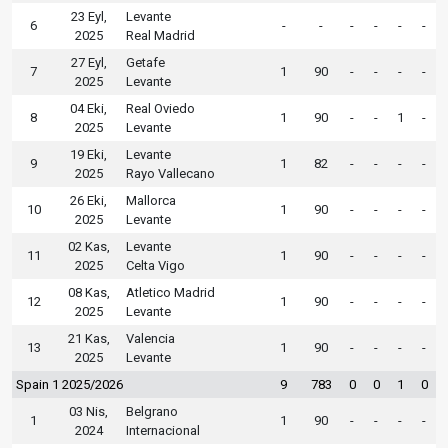
23 Eyl,
Levante
6
-
-
-
-
-
-
2025
Real Madrid
27 Eyl,
Getafe
7
1
90
-
-
-
-
2025
Levante
04 Eki,
Real Oviedo
8
1
90
-
-
1
-
2025
Levante
19 Eki,
Levante
9
1
82
-
-
-
-
2025
Rayo Vallecano
26 Eki,
Mallorca
10
1
90
-
-
-
-
2025
Levante
02 Kas,
Levante
11
1
90
-
-
-
-
2025
Celta Vigo
08 Kas,
Atletico Madrid
12
1
90
-
-
-
-
2025
Levante
21 Kas,
Valencia
13
1
90
-
-
-
-
2025
Levante
Spain 1 2025/2026
9
783
0
0
1
0
03 Nis,
Belgrano
1
1
90
-
-
-
-
2024
Internacional