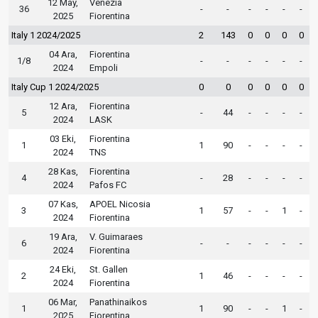
12 May,
Venezia
36
-
-
-
-
-
-
2025
Fiorentina
Italy 1 2024/2025
2
143
0
0
0
0
04 Ara,
Fiorentina
1/8
-
-
-
-
-
-
2024
Empoli
Italy Cup 1 2024/2025
0
0
0
0
0
0
12 Ara,
Fiorentina
5
-
44
-
-
-
-
2024
LASK
03 Eki,
Fiorentina
1
1
90
-
-
-
-
2024
TNS
28 Kas,
Fiorentina
4
-
28
-
-
-
-
2024
Pafos FC
07 Kas,
APOEL Nicosia
3
1
57
-
-
1
-
2024
Fiorentina
19 Ara,
V. Guimaraes
6
-
-
-
-
-
-
2024
Fiorentina
24 Eki,
St. Gallen
2
1
46
-
-
-
-
2024
Fiorentina
06 Mar,
Panathinaikos
1
1
90
-
-
1
-
2025
Fiorentina