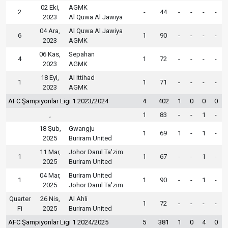
02 Eki,
AGMK
2
-
44
-
-
-
-
2023
Al Quwa Al Jawiya
04 Ara,
Al Quwa Al Jawiya
6
1
90
-
-
-
-
2023
AGMK
06 Kas,
Sepahan
4
1
72
-
-
-
-
2023
AGMK
18 Eyl,
Al Ittihad
1
1
71
-
-
-
-
2023
AGMK
AFC Şampiyonlar Ligi 1 2023/2024
4
402
1
0
0
0
,
1
83
-
-
1
-
18 Şub,
Gwangju
1
69
1
-
1
-
2025
Buriram United
11 Mar,
Johor Darul Ta'zim
1
1
67
-
-
1
-
2025
Buriram United
04 Mar,
Buriram United
1
1
90
-
-
1
-
2025
Johor Darul Ta'zim
Quarter
26 Nis,
Al Ahli
1
72
-
-
-
-
Fi
2025
Buriram United
AFC Şampiyonlar Ligi 1 2024/2025
5
381
1
0
4
0