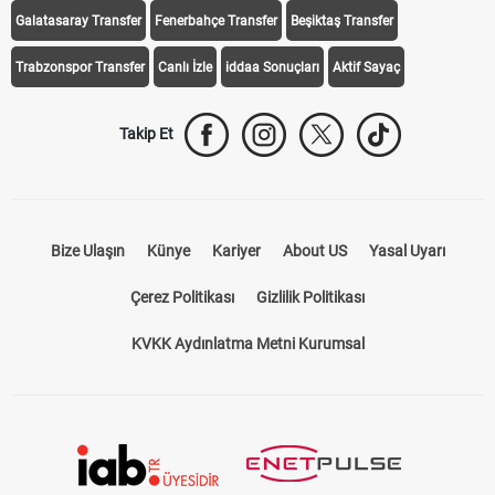
Galatasaray Transfer
Fenerbahçe Transfer
Beşiktaş Transfer
Trabzonspor Transfer
Canlı İzle
iddaa Sonuçları
Aktif Sayaç
Takip Et
Bize Ulaşın
Künye
Kariyer
About US
Yasal Uyarı
Çerez Politikası
Gizlilik Politikası
KVKK Aydınlatma Metni Kurumsal