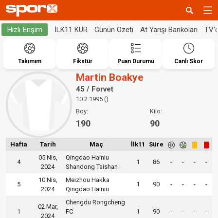
İLK11 KUR
Günün Özeti
At Yarışı Bankoları
TV'
Hızlı Erişim
Takımım
Fikstür
Puan Durumu
Canlı Skor
Martin Boakye
45 / Forvet
10.2.1995 ()
Boy:
Kilo:
190
90
Hafta
Tarih
Maç
İlk11
Süre
05 Nis,
Qingdao Hainiu
4
1
86
-
-
-
-
2024
Shandong Taishan
10 Nis,
Meizhou Hakka
5
1
90
-
-
-
-
2024
Qingdao Hainiu
Chengdu Rongcheng
02 Mar,
1
FC
1
90
-
-
-
-
2024