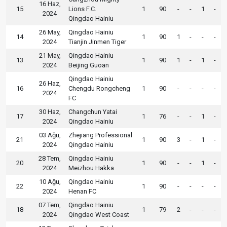
16 Haz,
15
Lions F.C.
1
90
-
-
1
-
2024
Qingdao Hainiu
26 May,
Qingdao Hainiu
14
1
90
1
-
-
-
2024
Tianjin Jinmen Tiger
21 May,
Qingdao Hainiu
13
1
90
1
-
1
-
2024
Beijing Guoan
Qingdao Hainiu
26 Haz,
16
Chengdu Rongcheng
1
90
-
-
-
-
2024
FC
30 Haz,
Changchun Yatai
17
1
76
-
-
1
-
2024
Qingdao Hainiu
03 Ağu,
Zhejiang Professional
21
1
90
3
-
1
-
2024
Qingdao Hainiu
28 Tem,
Qingdao Hainiu
20
1
90
-
-
1
-
2024
Meizhou Hakka
10 Ağu,
Qingdao Hainiu
22
1
90
-
-
-
-
2024
Henan FC
07 Tem,
Qingdao Hainiu
18
1
79
2
-
-
-
2024
Qingdao West Coast