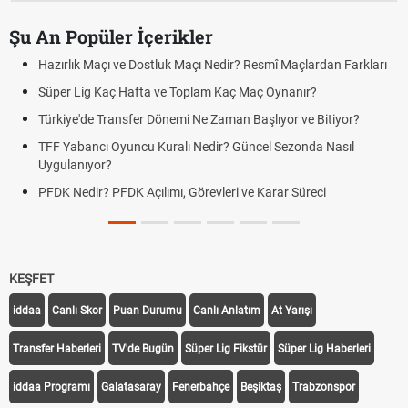
Şu An Popüler İçerikler
Hazırlık Maçı ve Dostluk Maçı Nedir? Resmî Maçlardan Farkları
Süper Lig Kaç Hafta ve Toplam Kaç Maç Oynanır?
Türkiye'de Transfer Dönemi Ne Zaman Başlıyor ve Bitiyor?
TFF Yabancı Oyuncu Kuralı Nedir? Güncel Sezonda Nasıl
Uygulanıyor?
PFDK Nedir? PFDK Açılımı, Görevleri ve Karar Süreci
KEŞFET
iddaa
Canlı Skor
Puan Durumu
Canlı Anlatım
At Yarışı
Transfer Haberleri
TV'de Bugün
Süper Lig Fikstür
Süper Lig Haberleri
iddaa Programı
Galatasaray
Fenerbahçe
Beşiktaş
Trabzonspor