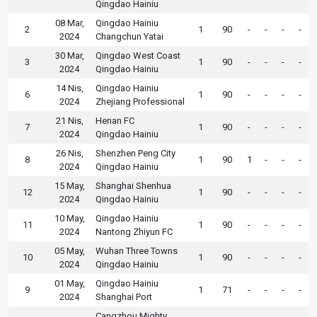
Qingdao Hainiu
08 Mar,
Qingdao Hainiu
2
1
90
-
-
-
-
2024
Changchun Yatai
30 Mar,
Qingdao West Coast
3
1
90
-
-
-
-
2024
Qingdao Hainiu
14 Nis,
Qingdao Hainiu
6
1
90
-
-
-
-
2024
Zhejiang Professional
21 Nis,
Henan FC
7
1
90
-
-
-
-
2024
Qingdao Hainiu
26 Nis,
Shenzhen Peng City
8
1
90
1
-
-
-
2024
Qingdao Hainiu
15 May,
Shanghai Shenhua
12
1
90
-
-
-
-
2024
Qingdao Hainiu
10 May,
Qingdao Hainiu
11
1
90
-
-
-
-
2024
Nantong Zhiyun FC
05 May,
Wuhan Three Towns
10
1
90
-
-
-
-
2024
Qingdao Hainiu
01 May,
Qingdao Hainiu
9
1
71
-
-
-
-
2024
Shanghai Port
Cangzhou Mighty