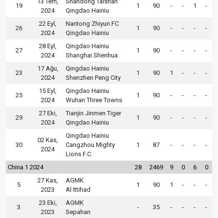
13 Tem,
Shandong Taishan
19
1
90
-
-
1
-
2024
Qingdao Hainiu
22 Eyl,
Nantong Zhiyun FC
26
1
90
-
-
-
-
2024
Qingdao Hainiu
28 Eyl,
Qingdao Hainiu
27
1
90
-
-
-
-
2024
Shanghai Shenhua
17 Ağu,
Qingdao Hainiu
23
1
90
1
-
-
-
2024
Shenzhen Peng City
15 Eyl,
Qingdao Hainiu
25
1
90
-
-
-
-
2024
Wuhan Three Towns
27 Eki,
Tianjin Jinmen Tiger
29
1
90
-
-
-
-
2024
Qingdao Hainiu
Qingdao Hainiu
02 Kas,
30
Cangzhou Mighty
1
87
-
-
-
-
2024
Lions F.C.
China 1 2024
28
2469
9
0
6
0
27 Kas,
AGMK
5
1
90
1
-
-
-
2023
Al Ittihad
23 Eki,
AGMK
3
-
35
-
-
-
-
2023
Sepahan