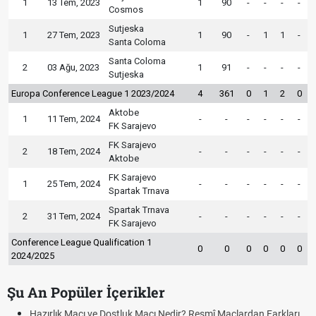
1
13 Tem, 2023
1
90
-
-
-
-
Cosmos
Sutjeska
1
27 Tem, 2023
1
90
-
1
1
-
Santa Coloma
Santa Coloma
2
03 Ağu, 2023
1
91
-
-
-
-
Sutjeska
Europa Conference League 1 2023/2024
4
361
0
1
2
0
Aktobe
1
11 Tem, 2024
-
-
-
-
-
-
FK Sarajevo
FK Sarajevo
2
18 Tem, 2024
-
-
-
-
-
-
Aktobe
FK Sarajevo
1
25 Tem, 2024
-
-
-
-
-
-
Spartak Trnava
Spartak Trnava
2
31 Tem, 2024
-
-
-
-
-
-
FK Sarajevo
Conference League Qualification 1
0
0
0
0
0
0
2024/2025
Şu An Popüler İçerikler
Hazırlık Maçı ve Dostluk Maçı Nedir? Resmî Maçlardan Farkları