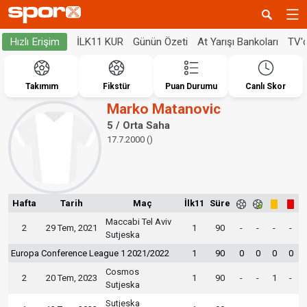
İLK11 KUR
Günün Özeti
At Yarışı Bankoları
TV'
Hızlı Erişim
Takımım
Fikstür
Puan Durumu
Canlı Skor
Marko Matanovic
5 / Orta Saha
17.7.2000 ()
Hafta
Tarih
Maç
İlk11
Süre
Maccabi Tel Aviv
2
29 Tem, 2021
1
90
-
-
-
-
Sutjeska
Europa Conference League 1 2021/2022
1
90
0
0
0
0
Cosmos
2
20 Tem, 2023
1
90
-
-
1
-
Sutjeska
Sutjeska