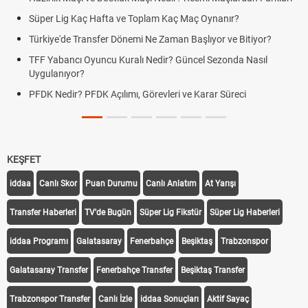
Süper Lig Kaç Hafta ve Toplam Kaç Maç Oynanır?
Türkiye'de Transfer Dönemi Ne Zaman Başlıyor ve Bitiyor?
TFF Yabancı Oyuncu Kuralı Nedir? Güncel Sezonda Nasıl
Uygulanıyor?
PFDK Nedir? PFDK Açılımı, Görevleri ve Karar Süreci
KEŞFET
iddaa
Canlı Skor
Puan Durumu
Canlı Anlatım
At Yarışı
Transfer Haberleri
TV'de Bugün
Süper Lig Fikstür
Süper Lig Haberleri
iddaa Programı
Galatasaray
Fenerbahçe
Beşiktaş
Trabzonspor
Galatasaray Transfer
Fenerbahçe Transfer
Beşiktaş Transfer
Trabzonspor Transfer
Canlı İzle
iddaa Sonuçları
Aktif Sayaç