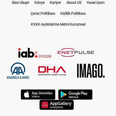
Bize Ulaşın
Künye
Kariyer
About US
Yasal Uyarı
Çerez Politikası
Gizlilik Politikası
KVKK Aydınlatma Metni Kurumsal