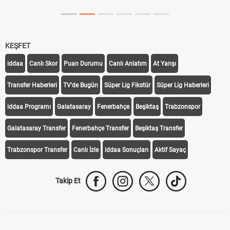
KEŞFET
iddaa
Canlı Skor
Puan Durumu
Canlı Anlatım
At Yarışı
Transfer Haberleri
TV'de Bugün
Süper Lig Fikstür
Süper Lig Haberleri
iddaa Programı
Galatasaray
Fenerbahçe
Beşiktaş
Trabzonspor
Galatasaray Transfer
Fenerbahçe Transfer
Beşiktaş Transfer
Trabzonspor Transfer
Canlı İzle
iddaa Sonuçları
Aktif Sayaç
Takip Et