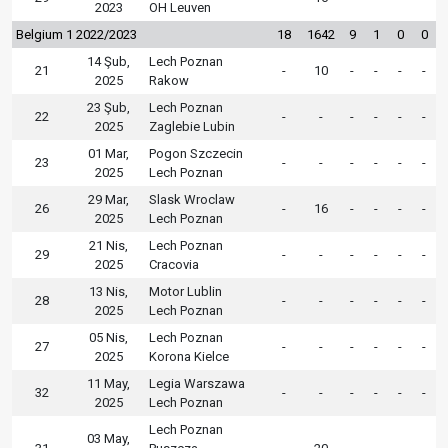
2023
OH Leuven
Belgium 1 2022/2023
18
1642
9
1
0
0
14 Şub,
Lech Poznan
21
-
10
-
-
-
-
2025
Rakow
23 Şub,
Lech Poznan
22
-
-
-
-
-
-
2025
Zaglebie Lubin
01 Mar,
Pogon Szczecin
23
-
-
-
-
-
-
2025
Lech Poznan
29 Mar,
Slask Wroclaw
26
-
16
-
-
-
-
2025
Lech Poznan
21 Nis,
Lech Poznan
29
-
-
-
-
-
-
2025
Cracovia
13 Nis,
Motor Lublin
28
-
-
-
-
-
-
2025
Lech Poznan
05 Nis,
Lech Poznan
27
-
-
-
-
-
-
2025
Korona Kielce
11 May,
Legia Warszawa
32
-
-
-
-
-
-
2025
Lech Poznan
Lech Poznan
03 May,