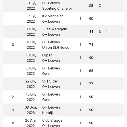
10 Eyl,
OH Leuven
-
28
2
-
-
-
2022
Sporting Charleroi
17 Eyl,
KV Mechelen
1
90
-
-
-
-
2022
OH Leuven
08 Eki,
Zulte Waregem
11
-
44
3
1
-
-
2022
OH Leuven
01 Eki,
OH Leuven
10
1
74
-
-
-
-
2022
Union St.Gilloise
18 Eki,
Eupen
1
90
1
-
-
-
2022
OH Leuven
30 Eki,
OH Leuven
1
85
-
-
-
-
2022
Gent
22 Eki,
St.Truiden
1
77
-
-
-
-
2022
OH Leuven
15 Eki,
OH Leuven
12
1
90
-
-
-
-
2022
Genk
08 Oca,
OH Leuven
19
1
90
-
-
-
-
2023
Kortrijk
26 Ara,
Club Brugge
18
1
90
-
-
-
-
2022
OH Leuven