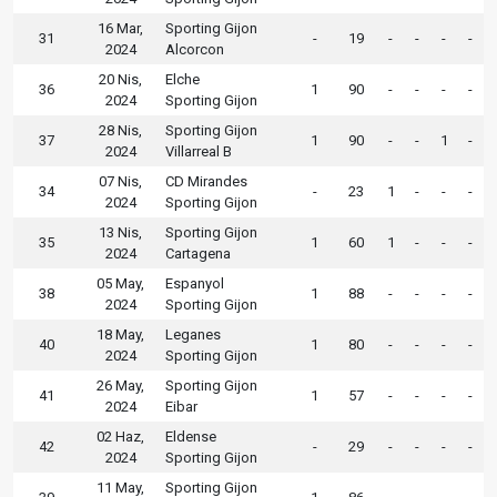
16 Mar,
Sporting Gijon
31
-
19
-
-
-
-
2024
Alcorcon
20 Nis,
Elche
36
1
90
-
-
-
-
2024
Sporting Gijon
28 Nis,
Sporting Gijon
37
1
90
-
-
1
-
2024
Villarreal B
07 Nis,
CD Mirandes
34
-
23
1
-
-
-
2024
Sporting Gijon
13 Nis,
Sporting Gijon
35
1
60
1
-
-
-
2024
Cartagena
05 May,
Espanyol
38
1
88
-
-
-
-
2024
Sporting Gijon
18 May,
Leganes
40
1
80
-
-
-
-
2024
Sporting Gijon
26 May,
Sporting Gijon
41
1
57
-
-
-
-
2024
Eibar
02 Haz,
Eldense
42
-
29
-
-
-
-
2024
Sporting Gijon
11 May,
Sporting Gijon