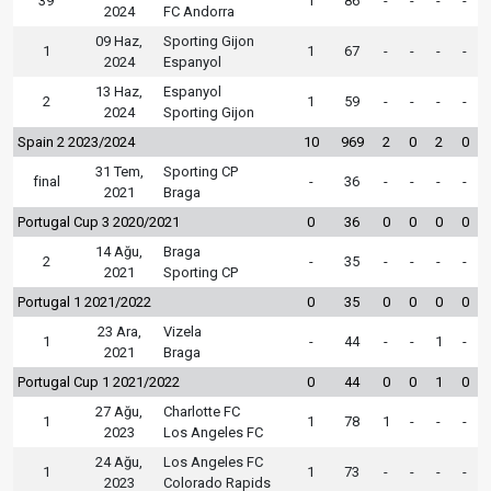
39
1
86
-
-
-
-
2024
FC Andorra
09 Haz,
Sporting Gijon
1
1
67
-
-
-
-
2024
Espanyol
13 Haz,
Espanyol
2
1
59
-
-
-
-
2024
Sporting Gijon
Spain 2 2023/2024
10
969
2
0
2
0
31 Tem,
Sporting CP
final
-
36
-
-
-
-
2021
Braga
Portugal Cup 3 2020/2021
0
36
0
0
0
0
14 Ağu,
Braga
2
-
35
-
-
-
-
2021
Sporting CP
Portugal 1 2021/2022
0
35
0
0
0
0
23 Ara,
Vizela
1
-
44
-
-
1
-
2021
Braga
Portugal Cup 1 2021/2022
0
44
0
0
1
0
27 Ağu,
Charlotte FC
1
1
78
1
-
-
-
2023
Los Angeles FC
24 Ağu,
Los Angeles FC
1
1
73
-
-
-
-
2023
Colorado Rapids