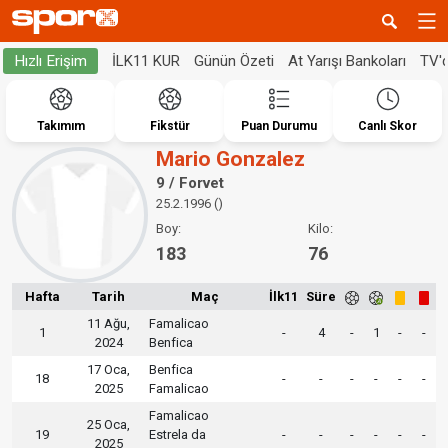
İLK11 KUR
Günün Özeti
At Yarışı Bankoları
TV'
Hızlı Erişim
Takımım
Fikstür
Puan Durumu
Canlı Skor
Mario Gonzalez
9 / Forvet
25.2.1996 ()
Boy:
Kilo:
183
76
Hafta
Tarih
Maç
İlk11
Süre
11 Ağu,
Famalicao
1
-
4
-
1
-
-
2024
Benfica
17 Oca,
Benfica
18
-
-
-
-
-
-
2025
Famalicao
Famalicao
25 Oca,
19
Estrela da
-
-
-
-
-
-
2025