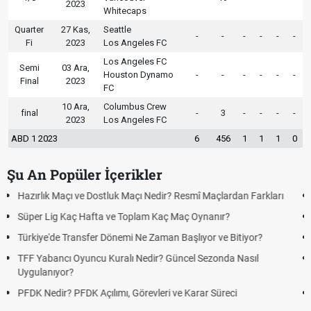
2023
Whitecaps
Quarter
27 Kas,
Seattle
-
-
-
-
-
-
Fi
2023
Los Angeles FC
Los Angeles FC
Semi
03 Ara,
Houston Dynamo
-
-
-
-
-
-
Final
2023
FC
10 Ara,
Columbus Crew
final
-
3
-
-
-
-
2023
Los Angeles FC
ABD 1 2023
6
456
1
1
1
0
Şu An Popüler İçerikler
an Farkları
Puan Durumunda AG, OM ve Diğer Kısaltmalar Ne Anla
Skor Ne Demek? Sporda Skor ve Sonuç Kavramları
tiyor?
Futbol Nasıl Oynanır? Temel Futbol Kuralları
Nasıl
Deplasman Golü Kuralı Nedir? Hangi Organizasyonlar
Uygulanıyor?
DGS Sonuçları Ne Zaman Açıklanacak 2026? ÖSYM So
Tarihini Duyurdu