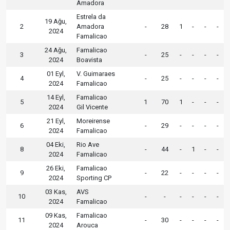
Amadora
Estrela da
19 Ağu,
2
Amadora
-
28
1
-
-
-
2024
Famalicao
24 Ağu,
Famalicao
3
-
25
-
-
-
-
2024
Boavista
01 Eyl,
V. Guimaraes
4
-
25
-
-
-
-
2024
Famalicao
14 Eyl,
Famalicao
5
1
70
1
-
-
-
2024
Gil Vicente
21 Eyl,
Moreirense
6
-
29
-
-
-
-
2024
Famalicao
04 Eki,
Rio Ave
8
-
44
-
1
-
-
2024
Famalicao
26 Eki,
Famalicao
9
-
22
-
-
-
-
2024
Sporting CP
03 Kas,
AVS
10
-
-
-
-
-
-
2024
Famalicao
09 Kas,
Famalicao
11
-
30
-
-
-
-
2024
Arouca