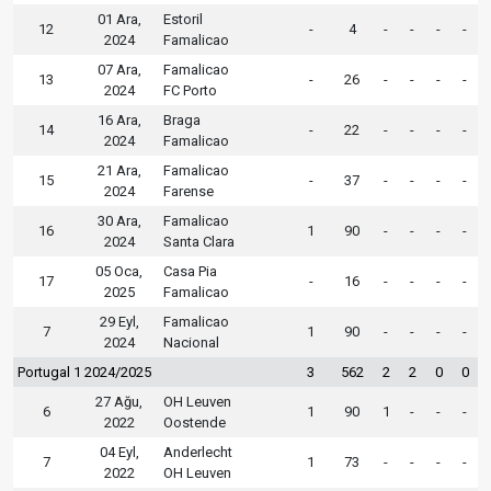
01 Ara,
Estoril
12
-
4
-
-
-
-
2024
Famalicao
07 Ara,
Famalicao
13
-
26
-
-
-
-
2024
FC Porto
16 Ara,
Braga
14
-
22
-
-
-
-
2024
Famalicao
21 Ara,
Famalicao
15
-
37
-
-
-
-
2024
Farense
30 Ara,
Famalicao
16
1
90
-
-
-
-
2024
Santa Clara
05 Oca,
Casa Pia
17
-
16
-
-
-
-
2025
Famalicao
29 Eyl,
Famalicao
7
1
90
-
-
-
-
2024
Nacional
Portugal 1 2024/2025
3
562
2
2
0
0
27 Ağu,
OH Leuven
6
1
90
1
-
-
-
2022
Oostende
04 Eyl,
Anderlecht
7
1
73
-
-
-
-
2022
OH Leuven