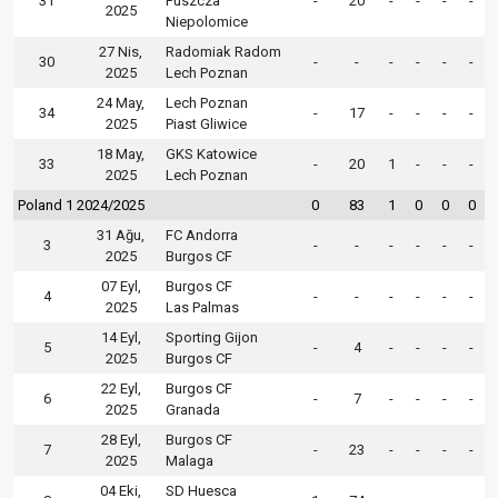
31
Puszcza
-
20
-
-
-
-
2025
Niepolomice
27 Nis,
Radomiak Radom
30
-
-
-
-
-
-
2025
Lech Poznan
24 May,
Lech Poznan
34
-
17
-
-
-
-
2025
Piast Gliwice
18 May,
GKS Katowice
33
-
20
1
-
-
-
2025
Lech Poznan
Poland 1 2024/2025
0
83
1
0
0
0
31 Ağu,
FC Andorra
3
-
-
-
-
-
-
2025
Burgos CF
07 Eyl,
Burgos CF
4
-
-
-
-
-
-
2025
Las Palmas
14 Eyl,
Sporting Gijon
5
-
4
-
-
-
-
2025
Burgos CF
22 Eyl,
Burgos CF
6
-
7
-
-
-
-
2025
Granada
28 Eyl,
Burgos CF
7
-
23
-
-
-
-
2025
Malaga
04 Eki,
SD Huesca