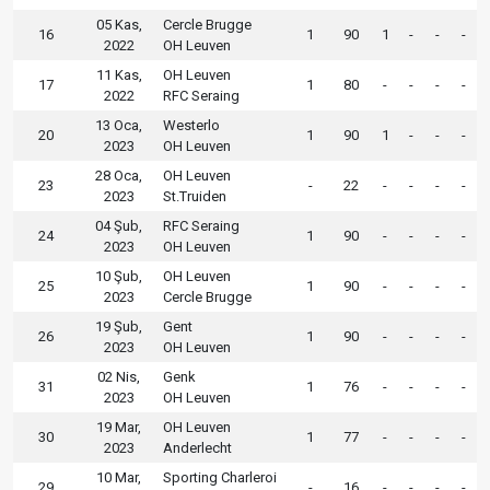
05 Kas,
Cercle Brugge
16
1
90
1
-
-
-
2022
OH Leuven
11 Kas,
OH Leuven
17
1
80
-
-
-
-
2022
RFC Seraing
13 Oca,
Westerlo
20
1
90
1
-
-
-
2023
OH Leuven
28 Oca,
OH Leuven
23
-
22
-
-
-
-
2023
St.Truiden
04 Şub,
RFC Seraing
24
1
90
-
-
-
-
2023
OH Leuven
10 Şub,
OH Leuven
25
1
90
-
-
-
-
2023
Cercle Brugge
19 Şub,
Gent
26
1
90
-
-
-
-
2023
OH Leuven
02 Nis,
Genk
31
1
76
-
-
-
-
2023
OH Leuven
19 Mar,
OH Leuven
30
1
77
-
-
-
-
2023
Anderlecht
10 Mar,
Sporting Charleroi
29
-
16
-
-
-
-