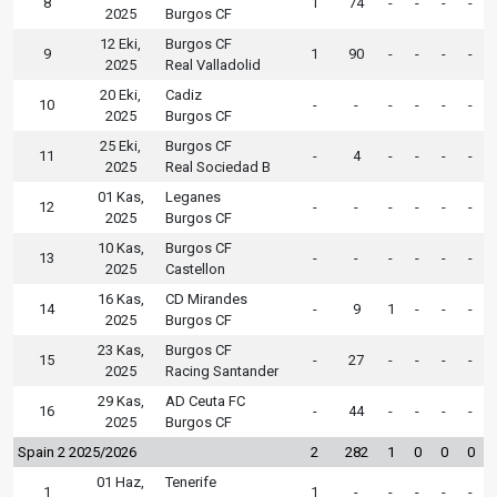
8
1
74
-
-
-
-
2025
Burgos CF
12 Eki,
Burgos CF
9
1
90
-
-
-
-
2025
Real Valladolid
20 Eki,
Cadiz
10
-
-
-
-
-
-
2025
Burgos CF
25 Eki,
Burgos CF
11
-
4
-
-
-
-
2025
Real Sociedad B
01 Kas,
Leganes
12
-
-
-
-
-
-
2025
Burgos CF
10 Kas,
Burgos CF
13
-
-
-
-
-
-
2025
Castellon
16 Kas,
CD Mirandes
14
-
9
1
-
-
-
2025
Burgos CF
23 Kas,
Burgos CF
15
-
27
-
-
-
-
2025
Racing Santander
29 Kas,
AD Ceuta FC
16
-
44
-
-
-
-
2025
Burgos CF
Spain 2 2025/2026
2
282
1
0
0
0
01 Haz,
Tenerife
1
1
-
-
-
-
-