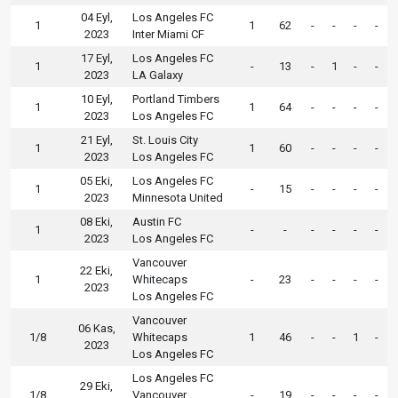
04 Eyl,
Los Angeles FC
1
1
62
-
-
-
-
2023
Inter Miami CF
17 Eyl,
Los Angeles FC
1
-
13
-
1
-
-
2023
LA Galaxy
10 Eyl,
Portland Timbers
1
1
64
-
-
-
-
2023
Los Angeles FC
21 Eyl,
St. Louis City
1
1
60
-
-
-
-
2023
Los Angeles FC
05 Eki,
Los Angeles FC
1
-
15
-
-
-
-
2023
Minnesota United
08 Eki,
Austin FC
1
-
-
-
-
-
-
2023
Los Angeles FC
Vancouver
22 Eki,
1
Whitecaps
-
23
-
-
-
-
2023
Los Angeles FC
Vancouver
06 Kas,
1/8
Whitecaps
1
46
-
-
1
-
2023
Los Angeles FC
Los Angeles FC
29 Eki,
1/8
Vancouver
-
19
-
-
-
-