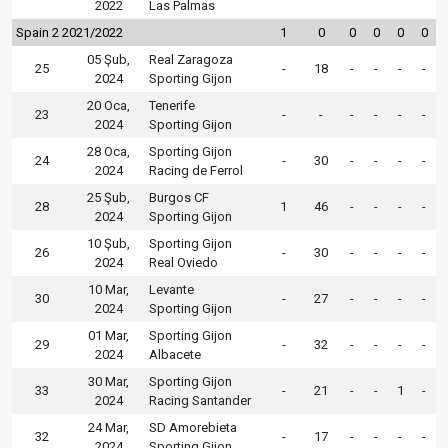
2022
Las Palmas
Spain 2 2021/2022
1
0
0
0
0
0
05 Şub,
Real Zaragoza
25
-
18
-
-
-
-
2024
Sporting Gijon
20 Oca,
Tenerife
23
-
-
-
-
-
-
2024
Sporting Gijon
28 Oca,
Sporting Gijon
24
-
30
-
-
-
-
2024
Racing de Ferrol
25 Şub,
Burgos CF
28
1
46
-
-
-
-
2024
Sporting Gijon
10 Şub,
Sporting Gijon
26
-
30
-
-
-
-
2024
Real Oviedo
10 Mar,
Levante
30
-
27
-
-
-
-
2024
Sporting Gijon
01 Mar,
Sporting Gijon
29
-
32
-
-
-
-
2024
Albacete
30 Mar,
Sporting Gijon
33
-
21
-
-
1
-
2024
Racing Santander
24 Mar,
SD Amorebieta
32
-
17
-
-
-
-
2024
Sporting Gijon