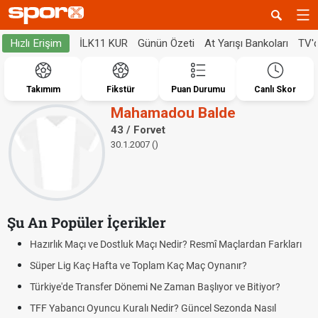
İLK11 KUR
Günün Özeti
At Yarışı Bankoları
TV'
Hızlı Erişim
Takımım
Fikstür
Puan Durumu
Canlı Skor
Mahamadou Balde
43 / Forvet
30.1.2007 ()
Şu An Popüler İçerikler
Hazırlık Maçı ve Dostluk Maçı Nedir? Resmî Maçlardan Farkları
Süper Lig Kaç Hafta ve Toplam Kaç Maç Oynanır?
Türkiye'de Transfer Dönemi Ne Zaman Başlıyor ve Bitiyor?
TFF Yabancı Oyuncu Kuralı Nedir? Güncel Sezonda Nasıl