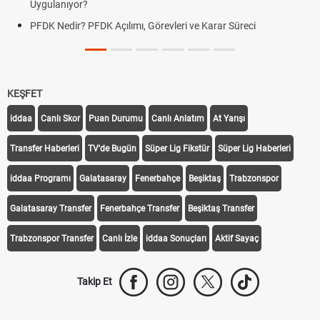
Uygulanıyor?
PFDK Nedir? PFDK Açılımı, Görevleri ve Karar Süreci
KEŞFET
iddaa
Canlı Skor
Puan Durumu
Canlı Anlatım
At Yarışı
Transfer Haberleri
TV'de Bugün
Süper Lig Fikstür
Süper Lig Haberleri
iddaa Programı
Galatasaray
Fenerbahçe
Beşiktaş
Trabzonspor
Galatasaray Transfer
Fenerbahçe Transfer
Beşiktaş Transfer
Trabzonspor Transfer
Canlı İzle
iddaa Sonuçları
Aktif Sayaç
Takip Et